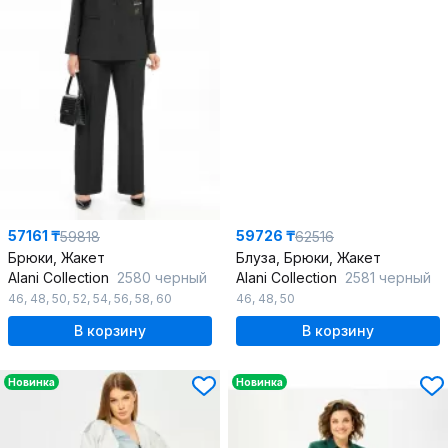
57161 ₸
59726 ₸
59818
62516
Брюки, Жакет
Блуза, Брюки, Жакет
Alani Collection
2580 черный
Alani Collection
2581 черный
46
,
48
,
50
,
52
,
54
,
56
,
58
,
60
46
,
48
,
50
В корзину
В корзину
Новинка
Новинка