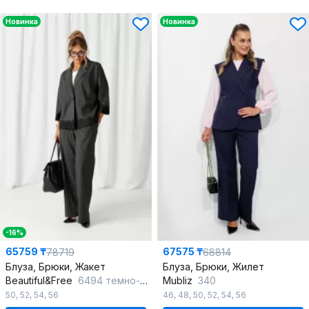
Новинка
Новинка
-16%
65759 ₸
67575 ₸
78719
68814
Блуза, Брюки, Жакет
Блуза, Брюки, Жилет
Beautiful&Free
6494 темно-серый/полоска
Mubliz
340
50
,
52
,
54
,
56
46
,
48
,
50
,
52
,
54
,
56