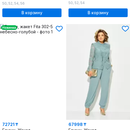
50
,
52
,
54
50
,
52
,
54
,
56
В корзину
В корзину
Новинка
72721 ₸
67998 ₸