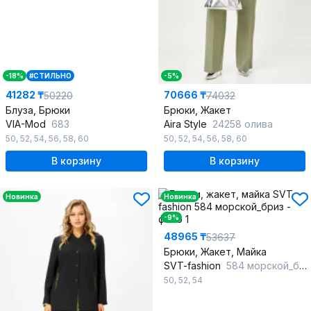
-18%
#СТИЛЬНО
-5%
41282 ₸
70666 ₸
50220
74032
Блуза, Брюки
Брюки, Жакет
VIA-Mod
683
Aira Style
24258 олива
50
,
52
,
54
,
56
,
58
,
60
50
,
52
,
54
,
56
,
58
,
60
В корзину
В корзину
Новинка
Новинка
-9%
48965 ₸
53637
Брюки, Жакет, Майка
SVT-fashion
584 морской_бриз
50
,
52
,
54