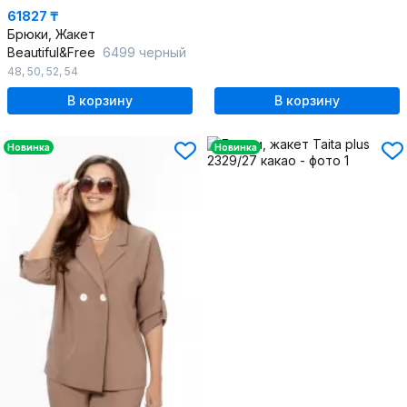
61827 ₸
Брюки, Жакет
Beautiful&Free
6499 черный
48
,
50
,
52
,
54
В корзину
В корзину
Новинка
Новинка