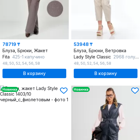
78719 ₸
53948 ₸
Блуза, Брюки, Жакет
Блуза, Брюки, Ветровка
Fita
425-1 капучино
Lady Style Classic
2968 голубой_с_бежевый
48
,
50
,
52
,
54
,
56
,
58
48
,
50
,
52
,
54
,
56
,
58
В корзину
В корзину
Новинка
Новинка