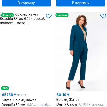
В корзину
В корзину
Новинка
Новинка
-16%
65759 ₸
60119 ₸
78719
Брюки, Жакет
Блуза, Брюки, Жакет
Ольга Стиль
С-1047 морская-волна
Beautiful&Free
6494 серый/полоска