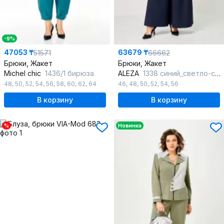
-9%
47053 ₸
63679 ₸
51571
66662
Брюки, Жакет
Брюки, Жакет
Michel chic
1436/1 бирюза
ALEZA
1338 синий_светло-серый
48
,
50
,
52
,
54
,
56
,
58
,
60
,
62
,
64
46
,
48
,
50
,
52
,
54
,
56
В корзину
В корзину
%
Новинка