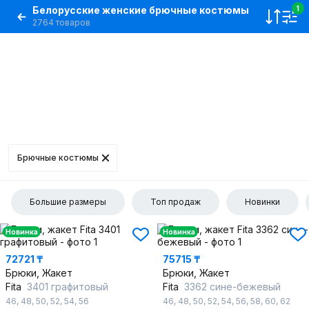
Белорусские женские брючные костюмы
1
2764 товаров
Брючные костюмы
Большие размеры
Топ продаж
Новинки
Новинка
Новинка
72721 ₸
75715 ₸
Брюки, Жакет
Брюки, Жакет
Fita
3401 графитовый
Fita
3362 сине-бежевый
46
,
48
,
50
,
52
,
54
,
56
46
,
48
,
50
,
52
,
54
,
56
,
58
,
60
,
62