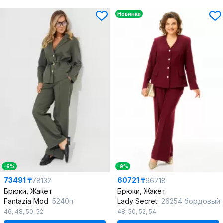
Новинка
-6%
-9%
73491 ₸
60721 ₸
78132
66718
Брюки, Жакет
Брюки, Жакет
Fantazia Mod
5240п
Lady Secret
26254 бордовый
46
,
48
,
50
,
52
48
,
50
,
52
,
54