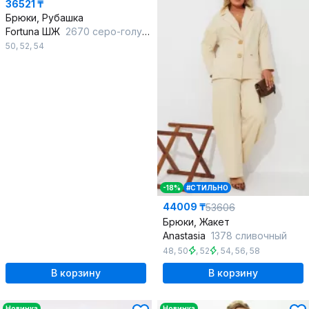
36521 ₸
Брюки, Рубашка
Fortuna ШЖ
2670 серо-голубой
50
,
52
,
54
-18%
#СТИЛЬНО
44009 ₸
53606
Брюки, Жакет
Anastasia
1378 сливочный
48
,
50
,
52
,
54
,
56
,
58
В корзину
В корзину
Новинка
Новинка