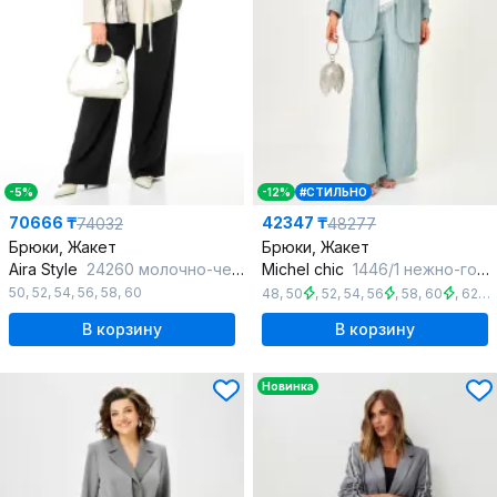
-5%
-12%
#СТИЛЬНО
70666 ₸
42347 ₸
74032
48277
Брюки, Жакет
Брюки, Жакет
Aira Style
24260 молочно-черный
Michel chic
1446/1 нежно-голубой
50
,
52
,
54
,
56
,
58
,
60
48
,
50
,
52
,
54
,
56
,
58
,
60
,
62
,
В корзину
В корзину
Новинка