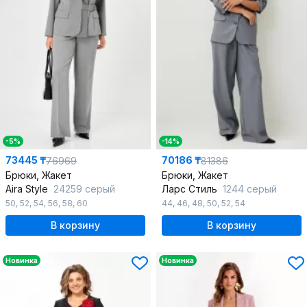
-5%
-14%
73445 ₸
70186 ₸
76969
81386
Брюки, Жакет
Брюки, Жакет
Aira Style
24259 серый
Ларс Стиль
1244 серый
50
,
52
,
54
,
56
,
58
,
60
44
,
46
,
48
,
50
,
52
,
54
В корзину
В корзину
Новинка
Новинка