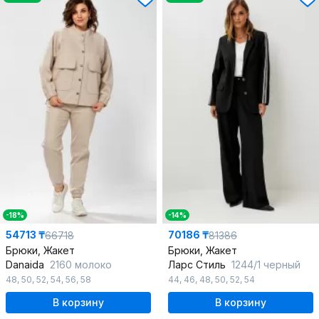
-18%
-14%
54713 ₸
70186 ₸
66718
81386
Брюки, Жакет
Брюки, Жакет
Danaida
2160 молоко
Ларс Стиль
1244/1 черный
48
,
50
,
52
,
54
,
56
,
58
44
,
46
,
48
,
50
,
52
,
54
В корзину
В корзину