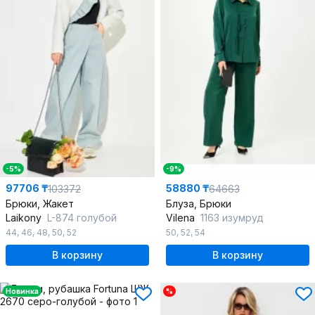
-5%
-9%
97706 ₸
58880 ₸
103372
64663
Брюки, Жакет
Блуза, Брюки
Laikony
L-874 голубой
Vilena
1163 изумруд
44
,
46
,
48
,
50
,
52
50
,
52
,
54
В корзину
В корзину
Новинка
%