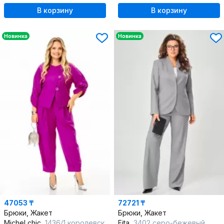
В корзину
В корзину
Новинка
Новинка
47053 ₸
72721 ₸
Брюки, Жакет
Брюки, Жакет
Michel chic
1436/1 королевский_пурпур
Fita
3402 серо-бежевый