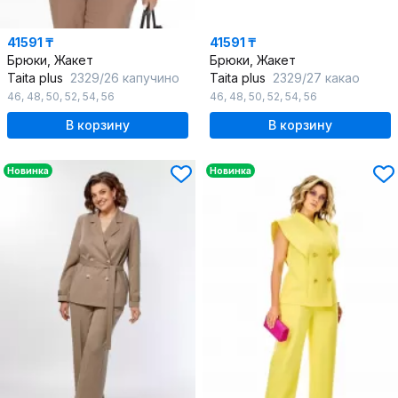
41591 ₸
41591 ₸
Брюки, Жакет
Брюки, Жакет
Taita plus
2329/26 капучино
Taita plus
2329/27 какао
46
,
48
,
50
,
52
,
54
,
56
46
,
48
,
50
,
52
,
54
,
56
В корзину
В корзину
Новинка
Новинка