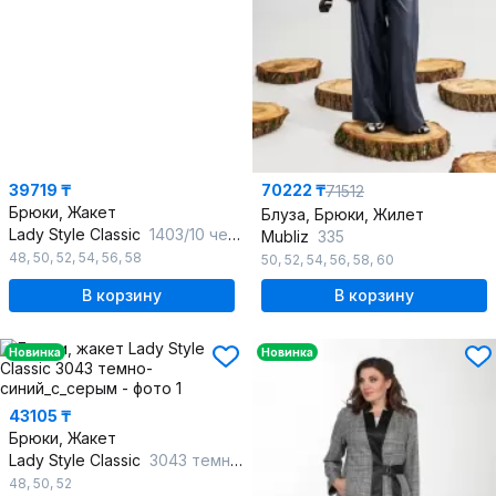
39719 ₸
70222 ₸
71512
Брюки, Жакет
Блуза, Брюки, Жилет
Lady Style Classic
1403/10 черный_с_фиолетовым
Mubliz
335
48
,
50
,
52
,
54
,
56
,
58
50
,
52
,
54
,
56
,
58
,
60
В корзину
В корзину
Новинка
Новинка
43105 ₸
Брюки, Жакет
Lady Style Classic
3043 темно-синий_с_серым
48
,
50
,
52