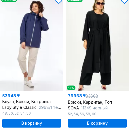
-5%
53948 ₸
79968 ₸
83808
Блуза, Брюки, Ветровка
Брюки, Кардиган, Топ
Lady Style Classic
2968/1 темно-синий_с_бежевым
SOVA
11349 черный
48
,
50
,
52
,
54
,
56
52
,
54
,
56
,
58
,
60
В корзину
В корзину