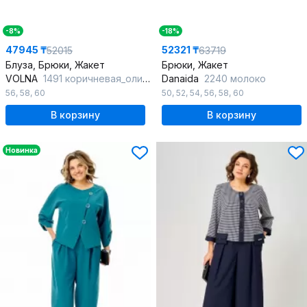
-8%
-18%
47945 ₸
52321 ₸
52015
63719
Блуза, Брюки, Жакет
Брюки, Жакет
VOLNA
1491 коричневая_олива
Danaida
2240 молоко
56
,
58
,
60
50
,
52
,
54
,
56
,
58
,
60
В корзину
В корзину
Новинка