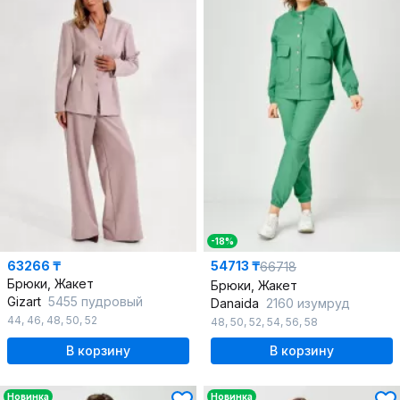
-18%
63266 ₸
54713 ₸
66718
Брюки, Жакет
Брюки, Жакет
Gizart
5455 пудровый
Danaida
2160 изумруд
44
,
46
,
48
,
50
,
52
48
,
50
,
52
,
54
,
56
,
58
В корзину
В корзину
Новинка
Новинка