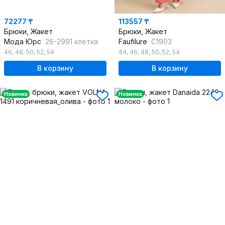
72277 ₸
113557 ₸
Брюки, Жакет
Брюки, Жакет
Мода Юрс
26-2991 клетка
Faufilure
С1903
46
,
48
,
50
,
52
,
54
44
,
46
,
48
,
50
,
52
,
54
В корзину
В корзину
Новинка
Новинка