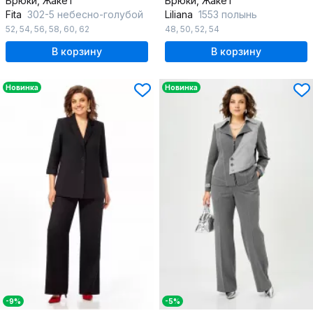
Брюки, Жакет
Брюки, Жакет
Fita
302-5 небесно-голубой
Liliana
1553 полынь
52
,
54
,
56
,
58
,
60
,
62
48
,
50
,
52
,
54
В корзину
В корзину
Новинка
Новинка
-9%
-5%