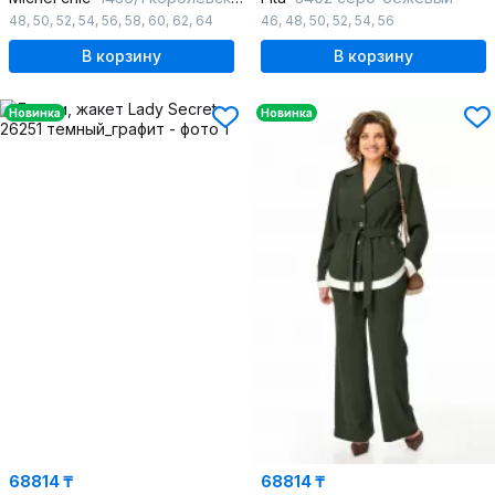
48
,
50
,
52
,
54
,
56
,
58
,
60
,
62
,
64
46
,
48
,
50
,
52
,
54
,
56
В корзину
В корзину
Новинка
Новинка
68814 ₸
68814 ₸