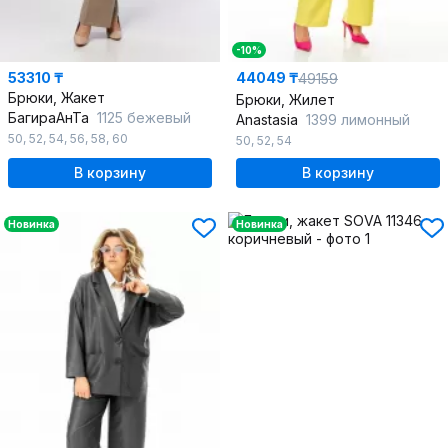
-10%
53310 ₸
44049 ₸
49159
Брюки, Жакет
Брюки, Жилет
БагираАнТа
1125 бежевый
Anastasia
1399 лимонный
50
,
52
,
54
,
56
,
58
,
60
50
,
52
,
54
В корзину
В корзину
Новинка
Новинка