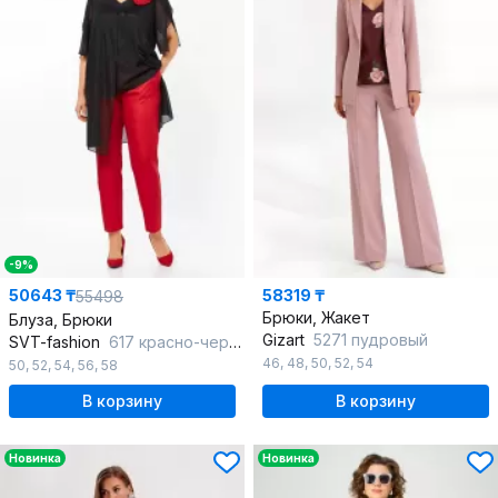
-9%
50643 ₸
58319 ₸
55498
Брюки, Жакет
Блуза, Брюки
Gizart
5271 пудровый
SVT-fashion
617 красно-черный
46
,
48
,
50
,
52
,
54
50
,
52
,
54
,
56
,
58
В корзину
В корзину
Новинка
Новинка