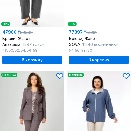
-11%
-5%
47966 ₸
77897 ₸
53606
81631
Брюки, Жакет
Брюки, Жакет
Anastasia
1397 графит
SOVA
11346 коричневый
48
,
50
,
52
,
54
,
56
,
58
54
,
56
,
58
,
60
В корзину
В корзину
Новинка
Новинка