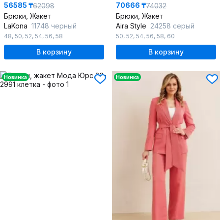
56585 ₸
70666 ₸
62098
74032
Брюки, Жакет
Брюки, Жакет
LaKona
11748 черный
Aira Style
24258 серый
48
,
50
,
52
,
54
,
56
,
58
50
,
52
,
54
,
56
,
58
,
60
В корзину
В корзину
Новинка
Новинка