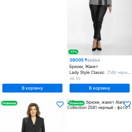
-17%
38005 ₸
45854
Брюки, Жакет
Lady Style Classic
2148 черный_с_серым
48
,
50
В корзину
В корзину
Новинка
Новинка