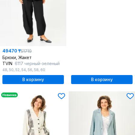
49470 ₸
51719
Брюки, Жакет
TVIN
6117 черный-зеленый
48
,
50
,
52
,
54
,
56
,
58
,
60
В корзину
В корзину
Новинка