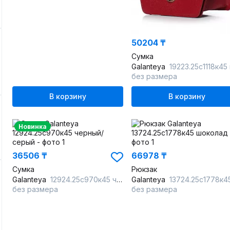
50204 ₸
Сумка
Galanteya
19223.25с1118к45 красн
без размера
В корзину
В корзину
Новинка
36506 ₸
66978 ₸
Сумка
Рюкзак
Galanteya
12924.25с970к45 черный/серый
Galanteya
13724.25с1778к45 шокол
без размера
без размера