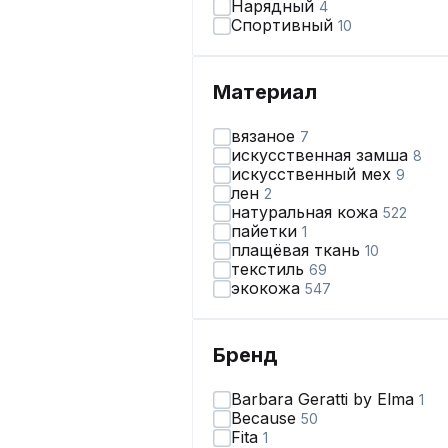
Нарядный
4
Спортивный
10
Материал
вязаное
7
искусственная замша
8
искусственный мех
9
лен
2
натуральная кожа
522
пайетки
1
плащёвая ткань
10
текстиль
69
экокожа
547
Бренд
Barbara Geratti by Elma
1
Because
50
Fita
1