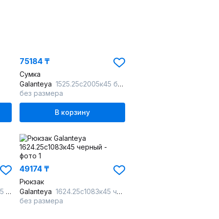
75184 ₸
Сумка
Galanteya
1525.25с2005к45 бежевый_св.
без размера
В корзину
49174 ₸
Рюкзак
рдо
Galanteya
1624.25с1083к45 черный
без размера