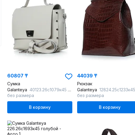
60807 ₸
44039 ₸
Сумка
Рюкзак
Galanteya
40123.26с1079к45 бежевый
Galanteya
12824.25с1233к45 коричне
без размера
без размера
В корзину
В корзину