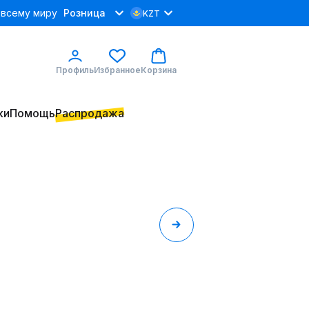
 всему миру
Розница
KZT
Профиль
Избранное
Корзина
ки
Помощь
Распродажа