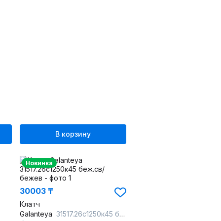
В корзину
Новинка
30003 ₸
Клатч
Galanteya
31517.26с1250к45 беж.св/бежев