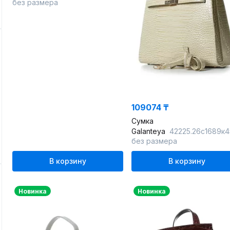
без размера
109074 ₸
Сумка
Galanteya
42225.26с1689к45 бежевый_
без размера
В корзину
В корзину
Новинка
Новинка