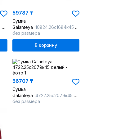
59787 ₸
Сумка
до
Galanteya
10824.26с1684к45 коричневый
без размера
В корзину
56707 ₸
Сумка
Galanteya
4722.25с2079к45 белый
без размера