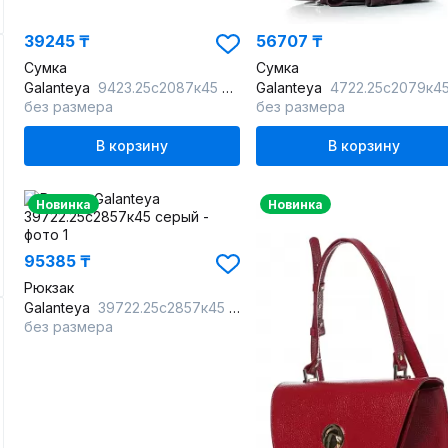
39245 ₸
56707 ₸
Сумка
Сумка
Galanteya
9423.25с2087к45 черный
Galanteya
4722.25с2079к45 бор
без размера
без размера
В корзину
В корзину
Новинка
Новинка
95385 ₸
Рюкзак
Galanteya
39722.25с2857к45 серый
без размера