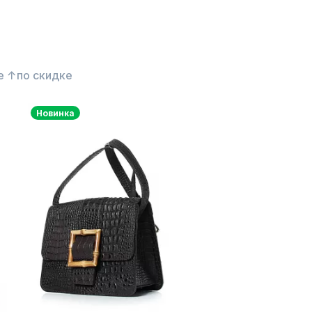
е ↑
по скидке
Новинка