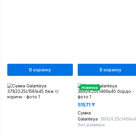
В корзину
В корзину
Новинка
51571 ₸
Сумка
Galanteya
38924.25с1466к45 бо
без размера