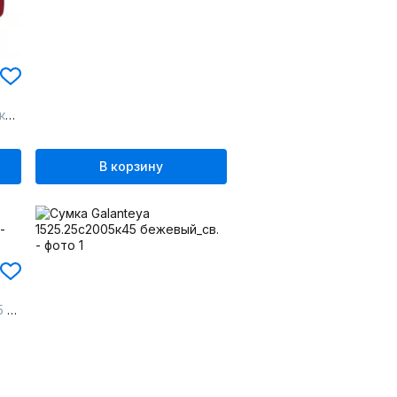
ый
В корзину
ад