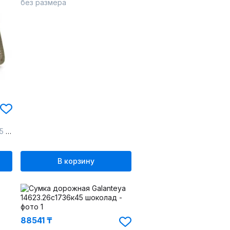
без размера
св.
В корзину
88541 ₸