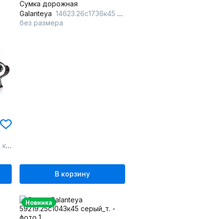
Сумка дорожная
Galanteya
14623.26с1736к45 шоколад
без размера
вый
В корзину
Новинка