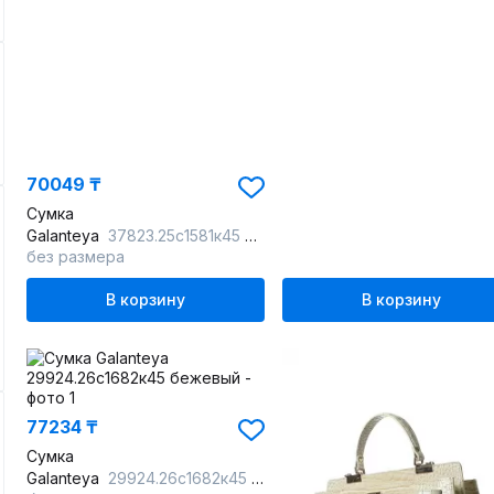
70049 ₸
Сумка
Galanteya
37823.25с1581к45 беж.т/коричн
без размера
В корзину
В корзину
77234 ₸
Сумка
Galanteya
29924.26с1682к45 бежевый