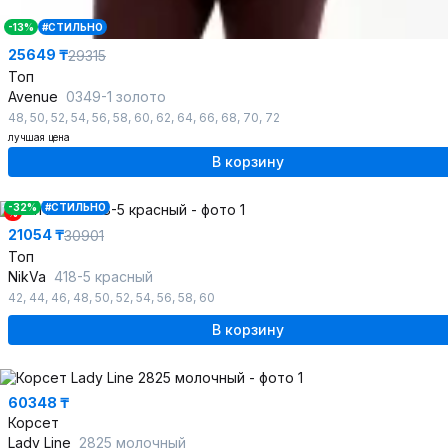
-13%
#СТИЛЬНО
25649 ₸
29315
Топ
Avenue
0349-1 золото
48
,
50
,
52
,
54
,
56
,
58
,
60
,
62
,
64
,
66
,
68
,
70
,
72
лучшая цена
В корзину
-32%
#СТИЛЬНО
%
21054 ₸
30901
Топ
NikVa
418-5 красный
42
,
44
,
46
,
48
,
50
,
52
,
54
,
56
,
58
,
60
В корзину
60348 ₸
Корсет
Lady Line
2825 молочный