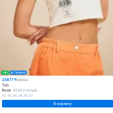
-18%
#СТИЛЬНО
23877 ₸
28994
Топ
Rivoli
6049.3 белый
42
,
44
,
46
,
48
,
50
,
52
В корзину