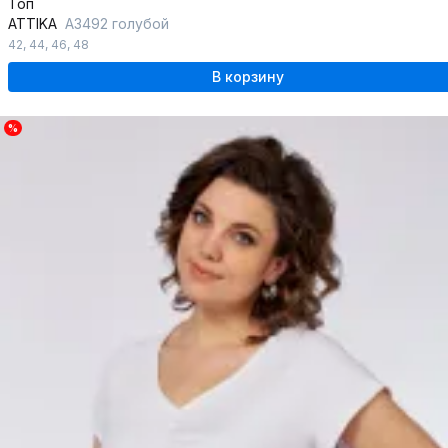
Топ
ATTIKA
A3492 голубой
42
,
44
,
46
,
48
В корзину
%