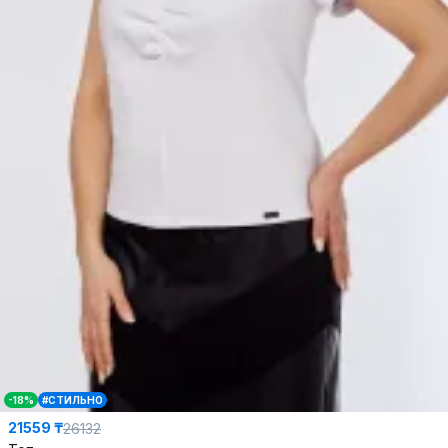
-18%
#СТИЛЬНО
21559 ₸
26132