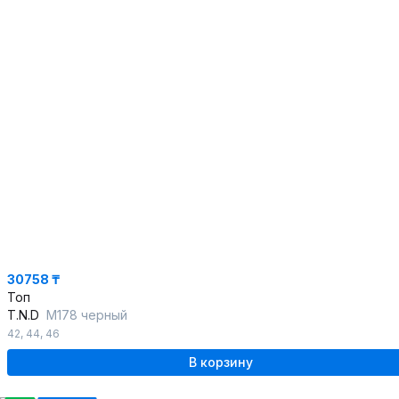
30758 ₸
Топ
T.N.D
М178 черный
42
,
44
,
46
В корзину