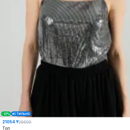
-21%
#СТИЛЬНО
21054 ₸
26699
Топ