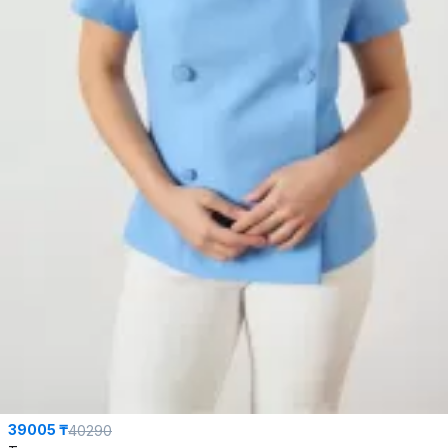
39005 ₸
40290