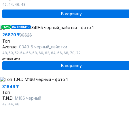
42
,
44
,
46
,
48
В корзину
-12%
#СТИЛЬНО
26870 ₸
30626
Топ
Avenue
0349-5 черный_пайетки
48
,
50
,
52
,
54
,
56
,
58
,
60
,
62
,
64
,
66
,
68
,
70
,
72
лучшая цена
В корзину
31646 ₸
Топ
T.N.D
М166 черный
42
,
44
,
46