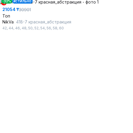
-32%
#СТИЛЬНО
%
21054 ₸
30901
Топ
NikVa
418-7 красная_абстракция
42
,
44
,
46
,
48
,
50
,
52
,
54
,
56
,
58
,
60