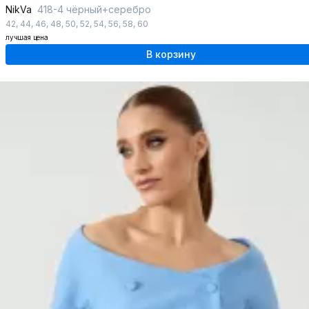
NikVa
418-4 чёрный+серебро
42
,
44
,
46
,
48
,
50
,
52
,
54
,
56
,
58
,
60
лучшая цена
В корзину