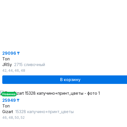
29096 ₸
Топ
JRSy
2715 сливочный
42
,
44
,
46
,
48
В корзину
Новинка
25949 ₸
Топ
Gizart
15328 капучино+принт_цветы
46
,
48
,
50
,
52