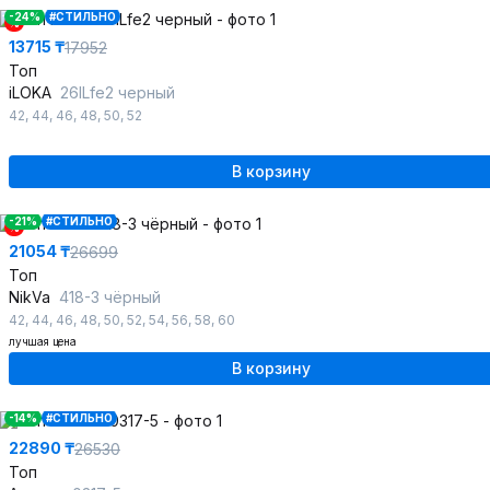
-24%
#СТИЛЬНО
%
13715 ₸
17952
Топ
iLOKA
26ILfe2 черный
42
,
44
,
46
,
48
,
50
,
52
В корзину
-21%
#СТИЛЬНО
%
21054 ₸
26699
Топ
NikVa
418-3 чёрный
42
,
44
,
46
,
48
,
50
,
52
,
54
,
56
,
58
,
60
лучшая цена
В корзину
-14%
#СТИЛЬНО
22890 ₸
26530
Топ