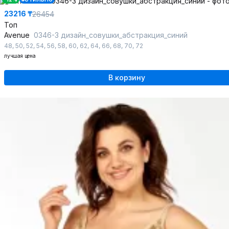
23216 ₸
26454
Топ
Avenue
0346-3 дизайн_совушки_абстракция_синий
48
,
50
,
52
,
54
,
56
,
58
,
60
,
62
,
64
,
66
,
68
,
70
,
72
лучшая цена
В корзину