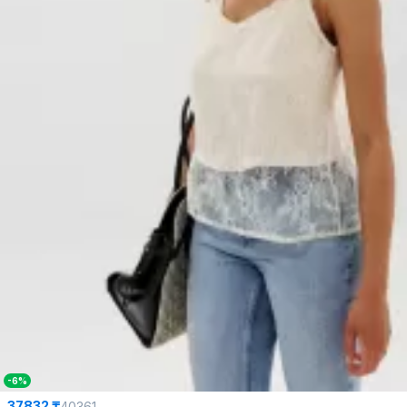
-6%
37832 ₸
40361