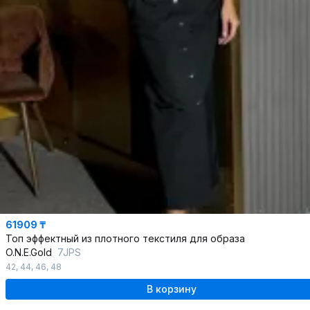
61909 ₸
Топ эффектный из плотного текстиля для образа
O.N.E.Gold
7JPS
42
,
44
,
46
,
48
В корзину