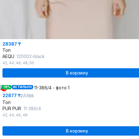
28387 ₸
Топ
AEQU
120002-black
42
,
44
,
46
,
48
,
50
В корзину
-18%
#СТИЛЬНО
%
22877 ₸
27785
Топ
PUR PUR
11-386/4
42
,
44
,
46
,
48
В корзину