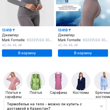
13418 ₸
13418 ₸
Джемпер
Джемпер
Mark Formelle
602331/24-30986Ц-20 серый_меланж_4306_А
Mark Formelle
602331/24-30986Ц-20 тауп
42
,
44
,
46
,
48
42
,
44
,
46
,
48
В корзину
В корзину
Платья и
Платья
Сарафаны
Костюмы
Брючны
сарафаны
костюм
Термобелье на тело - можно ли купить c
доставкой в Казахстан?