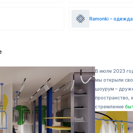
Ramonki – одежда
е
В июле 2023 го
мы открыли св
шоурум – друж
пространство, 
стремление
быт