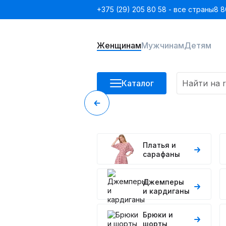
+375 (29) 205 80 58 - все страны
8 8
Женщинам
Мужчинам
Детям
Каталог
Платья и
сарафаны
Джемперы
и кардиганы
Брюки и
шорты