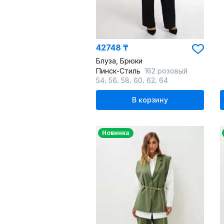
42748 ₸
Блуза, Брюки
Пинск-Стиль
162 розовый
,
,
,
,
,
54
56
58
60
62
64
В корзину
Новинка