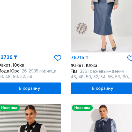
72726 ₸
75715 ₸
Жакет, Юбка
Жакет, Юбка
Мода Юрс
26-2935 горчица
Fita
3361 бежевый+деним
,
,
,
,
,
,
,
,
,
,
,
,
46
48
50
52
54
46
48
50
52
54
56
58
60
В корзину
В корзину
Новинка
Новинка