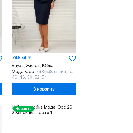
74674 ₸
Блуза, Жилет, Юбка
Мода Юрс
26-2538 синий_крупный
,
,
,
,
46
48
50
52
54
62
В корзину
Новинка