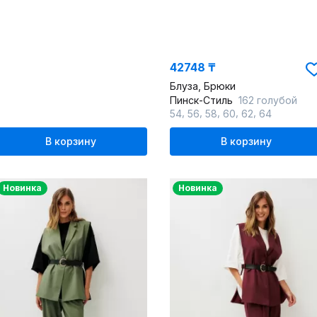
42748 ₸
Блуза, Брюки
Пинск-Стиль
162 голубой
,
,
,
,
,
54
56
58
60
62
64
В корзину
В корзину
Новинка
Новинка