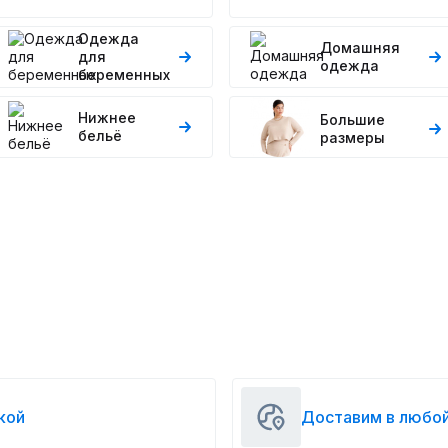
Одежда
Домашняя
для
одежда
беременных
Нижнее
Большие
бельё
размеры
кой
Доставим в любой