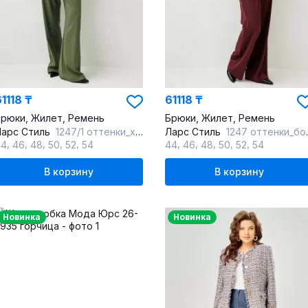
1118 ₸
61118 ₸
рюки, Жилет, Ремень
Брюки, Жилет, Ремень
Ларс Стиль
1247/1 оттенки_хвои
Ларс Стиль
1247 оттенки_бордо
,
,
,
,
,
,
,
,
,
,
44
46
48
50
52
54
44
46
48
50
52
54
В корзину
В корзину
Новинка
Новинка