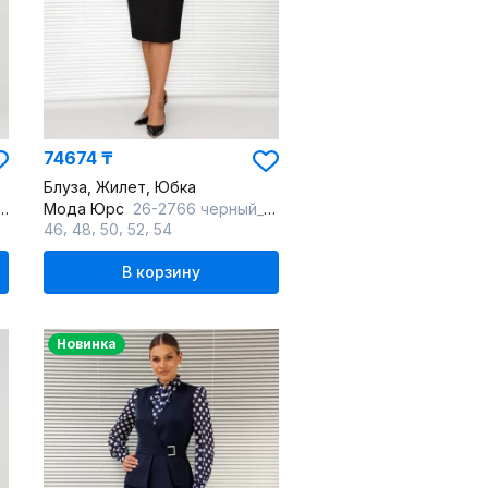
74674 ₸
Блуза, Жилет, Юбка
Мода Юрс
26-2766 черный_цветы
,
,
,
,
46
48
50
52
54
В корзину
Новинка