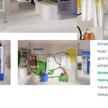
Шоур
куда
доста
шоур
пров
пере
такж
пред