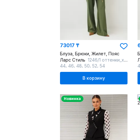
73017 ₸
6
Блуза, Брюки, Жилет, Пояс
Б
Ларс Стиль
1246/1 оттенки_хвои_молочного
,
,
,
,
,
44
46
48
50
52
54
В корзину
Новинка