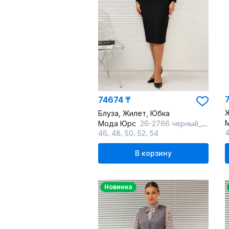
74674 ₸
Блуза, Жилет, Юбка
Мода Юрс
26-2766 черный_крупный горох
,
,
,
,
46
48
50
52
54
В корзину
Новинка