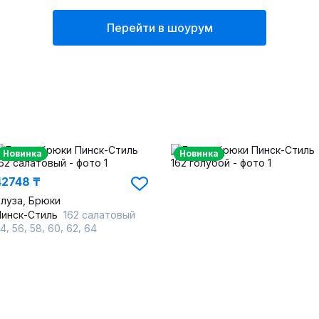
Перейти в шоурум
Новинка
Новинка
42748 ₸
луза, Брюки
Пинск-Стиль
162 салатовый
,
,
,
,
,
54
56
58
60
62
64