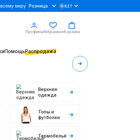
 всему миру
Розница
KZT
Профиль
Избранное
Корзина
ки
Помощь
Распродажа
Верхняя
одежда
Топы и
футболки
Термобельё