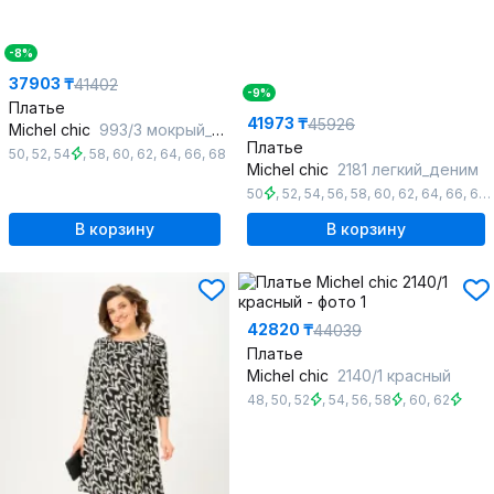
-8%
37903 ₸
41402
-9%
Платье
41973 ₸
45926
Michel chic
993/3 мокрый_асфальт
Платье
50
,
52
,
54
,
58
,
60
,
62
,
64
,
66
,
68
Michel chic
2181 легкий_деним
50
,
52
,
54
,
56
,
58
,
60
,
62
,
64
,
66
,
68
,
В корзину
В корзину
42820 ₸
44039
Платье
Michel chic
2140/1 красный
48
,
50
,
52
,
54
,
56
,
58
,
60
,
62