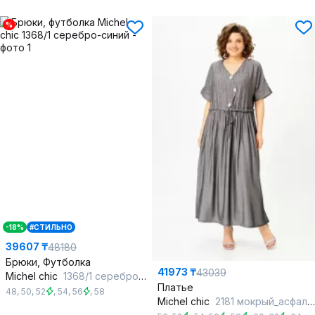
%
-18%
#СТИЛЬНО
39607 ₸
48180
Брюки, Футболка
41973 ₸
43039
Michel chic
1368/1 серебро-синий
Платье
48
,
50
,
52
,
54
,
56
,
58
Michel chic
2181 мокрый_асфальт