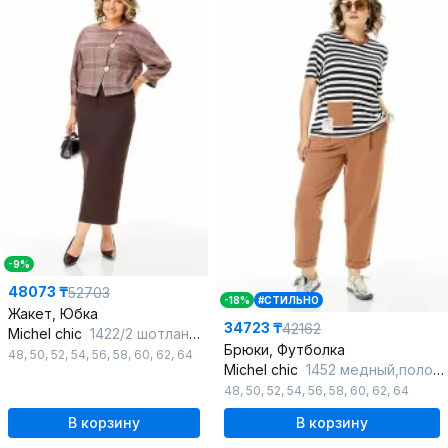
-9%
48073 ₸
52703
-18%
#СТИЛЬНО
Жакет, Юбка
34723 ₸
42162
Michel chic
1422/2 шотландка
Брюки, Футболка
48
,
50
,
52
,
54
,
56
,
58
,
60
,
62
,
64
Michel chic
1452 медный,полоска
48
,
50
,
52
,
54
,
56
,
58
,
60
,
62
,
64
В корзину
В корзину