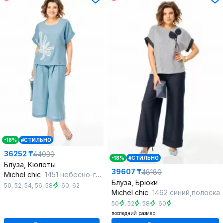
-18%
#СТИЛЬНО
36252 ₸
44039
-18%
#СТИЛЬНО
Блуза, Кюлоты
39607 ₸
48180
Michel chic
1451 небесно-голубой
Блуза, Брюки
50
,
52
,
54
,
56
,
58
,
60
,
62
Michel chic
1462 синий,полоска
50
,
52
,
58
,
60
последний размер