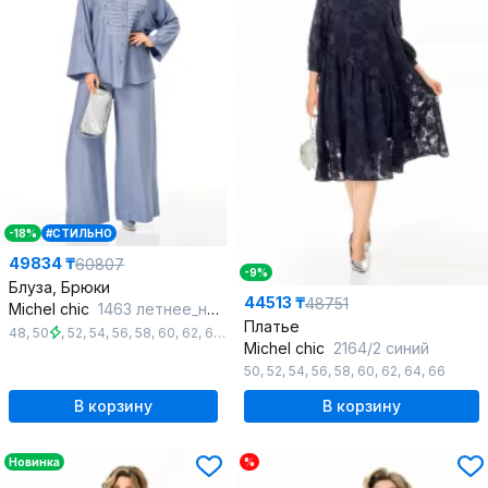
-18%
#СТИЛЬНО
49834 ₸
60807
-9%
Блуза, Брюки
44513 ₸
48751
Michel chic
1463 летнее_небо
Платье
48
,
50
,
52
,
54
,
56
,
58
,
60
,
62
,
64
Michel chic
2164/2 синий
50
,
52
,
54
,
56
,
58
,
60
,
62
,
64
,
66
В корзину
В корзину
Новинка
%