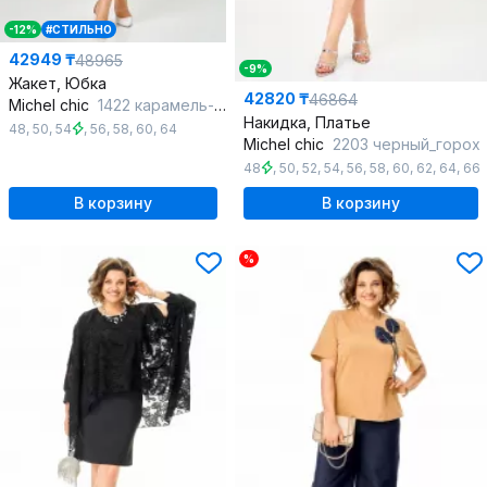
-12%
#СТИЛЬНО
42949 ₸
48965
-9%
Жакет, Юбка
42820 ₸
46864
Michel chic
1422 карамель-белый
Накидка, Платье
48
,
50
,
54
,
56
,
58
,
60
,
64
Michel chic
2203 черный_горох
48
,
50
,
52
,
54
,
56
,
58
,
60
,
62
,
64
,
66
В корзину
В корзину
%