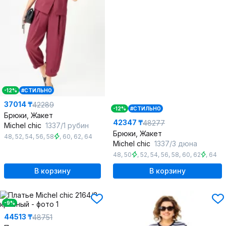
-12%
#СТИЛЬНО
37014 ₸
42289
-12%
#СТИЛЬНО
Брюки, Жакет
42347 ₸
48277
Michel chic
1337/1 рубин
Брюки, Жакет
48
,
52
,
54
,
56
,
58
,
60
,
62
,
64
Michel chic
1337/3 дюна
48
,
50
,
52
,
54
,
56
,
58
,
60
,
62
,
64
В корзину
В корзину
-9%
44513 ₸
48751