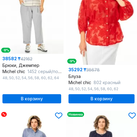
-8%
38582 ₸
42162
-9%
Брюки, Джемпер
35292 ₸
38678
Michel chic
1452 серый/полоска
Блуза
48
,
50
,
52
,
54
,
56
,
58
,
60
,
62
,
64
Michel chic
802 красный
48
,
50
,
52
,
54
,
56
,
58
,
60
,
62
В корзину
В корзину
%
Новинка