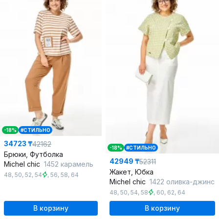
-18%
#СТИЛЬНО
34723 ₸
42162
-18%
#СТИЛЬНО
Брюки, Футболка
42949 ₸
52311
Michel chic
1452 карамель
Жакет, Юбка
48
,
50
,
52
,
54
,
56
,
58
,
64
Michel chic
1422 оливка-джинс
48
,
50
,
54
,
58
,
60
,
62
,
64
В корзину
В корзину