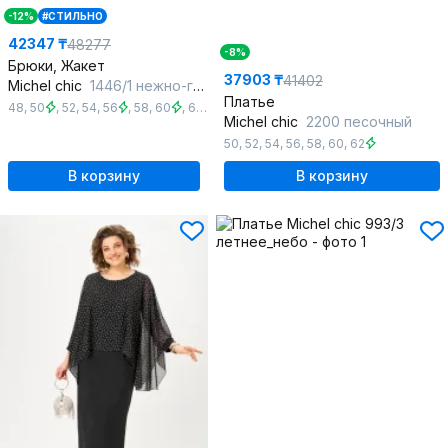
-12%
#СТИЛЬНО
42347 ₸
48277
-8%
Брюки, Жакет
37903 ₸
41402
Michel chic
1446/1 нежно-голубой
Платье
48
,
50
,
52
,
54
,
56
,
58
,
60
,
62
,
64
Michel chic
2200 песочный
50
,
52
,
54
,
56
,
58
,
60
,
62
В корзину
В корзину