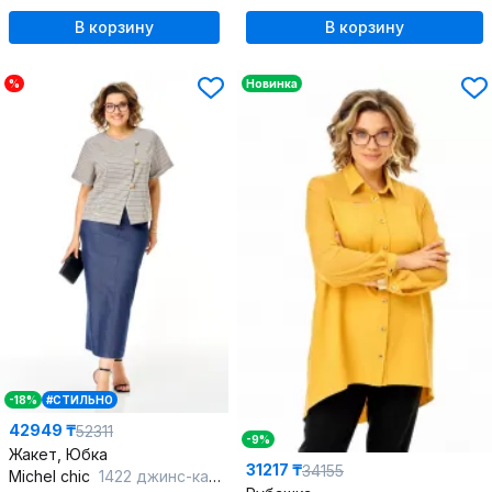
В корзину
В корзину
%
Новинка
-18%
#СТИЛЬНО
42949 ₸
52311
-9%
Жакет, Юбка
31217 ₸
34155
Michel chic
1422 джинс-капучино