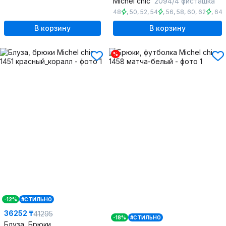
Michel chic
2094/4 фисташка
48
,
50
,
52
,
54
,
56
,
58
,
60
,
62
,
64
В корзину
В корзину
%
-12%
#СТИЛЬНО
36252 ₸
41295
-18%
#СТИЛЬНО
Блуза, Брюки