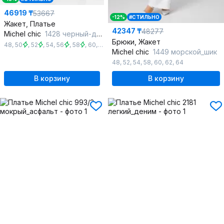
46919 ₸
53667
-12%
#СТИЛЬНО
Жакет, Платье
42347 ₸
48277
Michel chic
1428 черный-джинс
Брюки, Жакет
48
,
50
,
52
,
54
,
56
,
58
,
60
,
62
,
64
,
66
,
68
Michel chic
1449 морской_шик
48
,
52
,
54
,
58
,
60
,
62
,
64
В корзину
В корзину