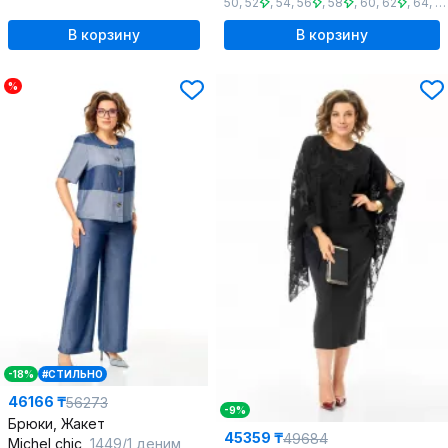
50
,
52
,
54
,
56
,
58
,
60
,
62
,
64
,
6
В корзину
В корзину
%
-18%
#СТИЛЬНО
46166 ₸
56273
-9%
Брюки, Жакет
45359 ₸
49684
Michel chic
1449/1 деним