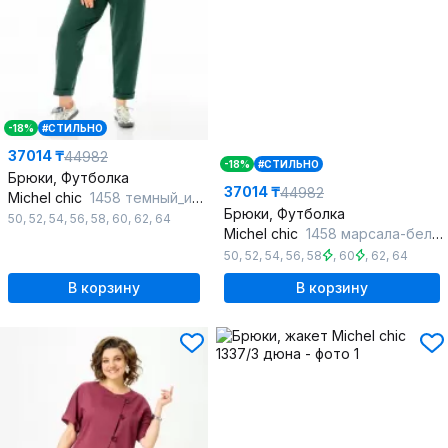
-18%
#СТИЛЬНО
37014 ₸
44982
-18%
#СТИЛЬНО
Брюки, Футболка
37014 ₸
44982
Michel chic
1458 темный_изумруд_белый
Брюки, Футболка
50
,
52
,
54
,
56
,
58
,
60
,
62
,
64
Michel chic
1458 марсала-белый
50
,
52
,
54
,
56
,
58
,
60
,
62
,
64
В корзину
В корзину