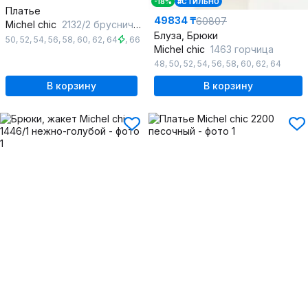
-18%
#СТИЛЬНО
Платье
49834 ₸
60807
Michel chic
2132/2 брусничный_клетка
Блуза, Брюки
50
,
52
,
54
,
56
,
58
,
60
,
62
,
64
,
66
Michel chic
1463 горчица
48
,
50
,
52
,
54
,
56
,
58
,
60
,
62
,
64
В корзину
В корзину