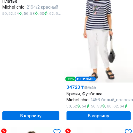
Платье
Michel chic
2164/2 красный
50
,
52
,
54
,
56
,
58
,
60
,
62
,
64
,
66
-12%
#СТИЛЬНО
34723 ₸
39545
Брюки, Футболка
Michel chic
1456 белый_полоска
50
,
52
,
54
,
56
,
58
,
60
,
62
,
64
В корзину
В корзину
%
%