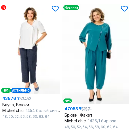
%
Новинка
-18%
#СТИЛЬНО
43876 ₸
53453
-9%
Блуза, Брюки
47053 ₸
51571
Michel chic
1454 белый,синий_гленчек
Брюки, Жакет
48
,
50
,
52
,
56
,
58
,
60
,
62
,
64
Michel chic
1436/1 бирюза
48
,
50
,
52
,
54
,
56
,
58
,
60
,
62
,
64