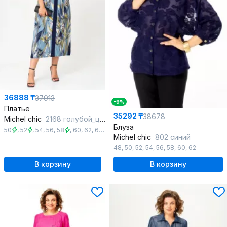
36888 ₸
37913
-9%
Платье
35292 ₸
38678
Michel chic
2168 голубой_цветы
Блуза
50
,
52
,
54
,
56
,
58
,
60
,
62
,
64
,
66
Michel chic
802 синий
48
,
50
,
52
,
54
,
56
,
58
,
60
,
62
В корзину
В корзину