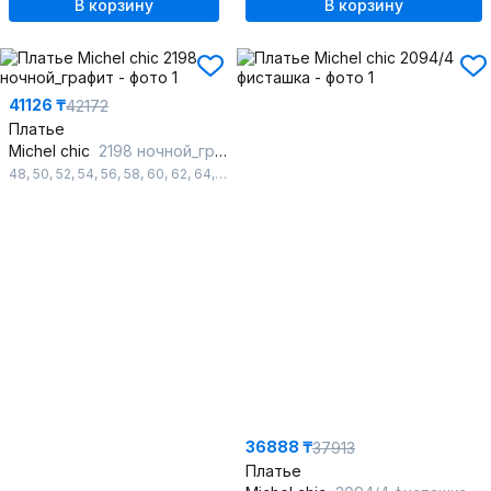
В корзину
В корзину
41126 ₸
42172
Платье
Michel chic
2198 ночной_графит
48
,
50
,
52
,
54
,
56
,
58
,
60
,
62
,
64
,
66
,
68
36888 ₸
37913
Платье