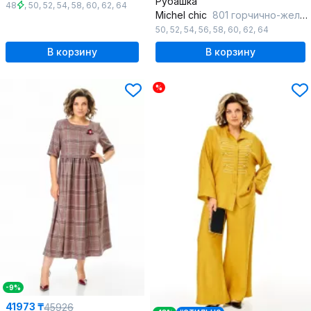
Рубашка
48
,
50
,
52
,
54
,
58
,
60
,
62
,
64
Michel chic
801 горчично-желтый
50
,
52
,
54
,
56
,
58
,
60
,
62
,
64
В корзину
В корзину
%
-9%
41973 ₸
45926