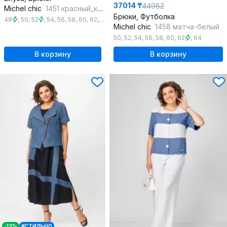
37014 ₸
44982
Michel chic
1451 красный_коралл
Брюки, Футболка
48
,
50
,
52
,
54
,
56
,
58
,
60
,
62
,
64
,
66
,
68
Michel chic
1458 матча-белый
50
,
52
,
54
,
56
,
58
,
60
,
62
,
64
В корзину
В корзину
-13%
#СТИЛЬНО