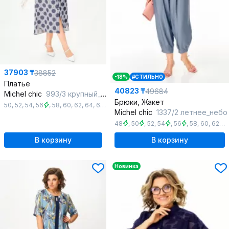
37903 ₸
38852
-18%
#СТИЛЬНО
Платье
40823 ₸
49684
Michel chic
993/3 крупный_горох
Брюки, Жакет
50
,
52
,
54
,
56
,
58
,
60
,
62
,
64
,
66
,
68
Michel chic
1337/2 летнее_небо
48
,
50
,
52
,
54
,
56
,
58
,
60
,
62
,
В корзину
В корзину
Новинка