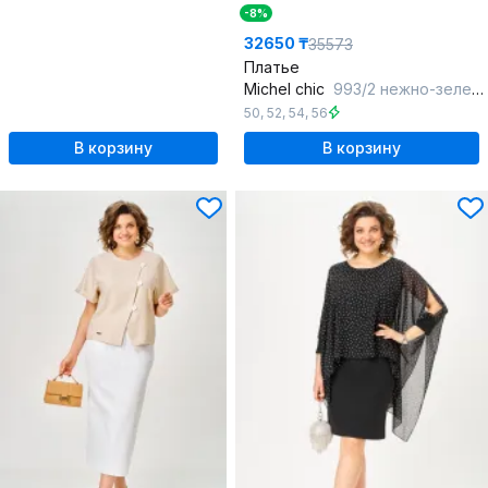
-8%
32650 ₸
35573
Платье
Michel chic
993/2 нежно-зеленый
50
,
52
,
54
,
56
В корзину
В корзину