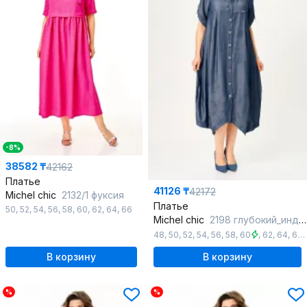
-8%
38582 ₸
42162
Платье
41126 ₸
42172
Michel chic
2132/1 фуксия
Платье
50
,
52
,
54
,
56
,
58
,
60
,
62
,
64
,
66
Michel chic
2198 глубокий_индиго
48
,
50
,
52
,
54
,
56
,
58
,
60
,
62
,
64
,
66
,
В корзину
В корзину
%
%