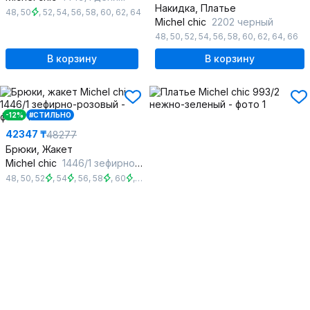
Накидка, Платье
48
,
50
,
52
,
54
,
56
,
58
,
60
,
62
,
64
Michel chic
2202 черный
48
,
50
,
52
,
54
,
56
,
58
,
60
,
62
,
64
,
66
В корзину
В корзину
-12%
#СТИЛЬНО
42347 ₸
48277
Брюки, Жакет
Michel chic
1446/1 зефирно-розовый
48
,
50
,
52
,
54
,
56
,
58
,
60
,
62
,
64