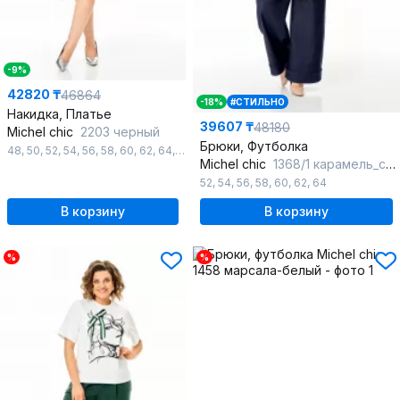
-9%
42820 ₸
46864
-18%
#СТИЛЬНО
Накидка, Платье
39607 ₸
48180
Michel chic
2203 черный
Брюки, Футболка
48
,
50
,
52
,
54
,
56
,
58
,
60
,
62
,
64
,
66
Michel chic
1368/1 карамель_синий
52
,
54
,
56
,
58
,
60
,
62
,
64
В корзину
В корзину
%
%