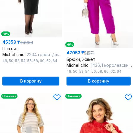
-9%
45359 ₸
49684
-9%
Платье
47053 ₸
51571
Michel chic
2204 графит/клетка
Брюки, Жакет
48
,
50
,
52
,
54
,
56
,
58
,
60
,
62
,
64
Michel chic
1436/1 королевский_пурпур
48
,
50
,
52
,
54
,
56
,
58
,
60
,
62
,
64
В корзину
В корзину
Новинка
Новинка