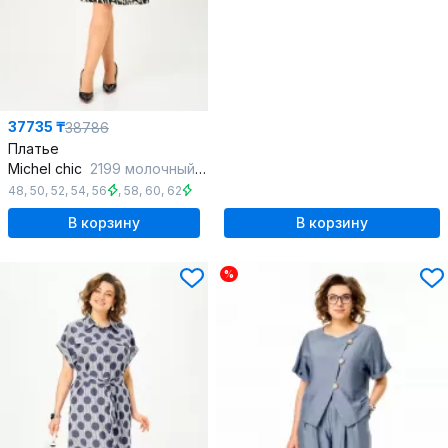
37735 ₸
38786
Платье
Michel chic
2199 молочный_каприз
48
,
50
,
52
,
54
,
56
,
58
,
60
,
62
В корзину
В корзину
%