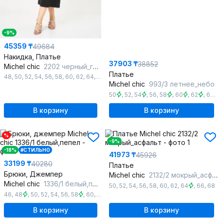
-9%
45359 ₸
49684
Накидка, Платье
37903 ₸
38852
Michel chic
2202 черный_горох
Платье
48
,
50
,
52
,
54
,
56
,
58
,
60
,
62
,
64
,
66
Michel chic
993/3 летнее_небо
50
,
52
,
54
,
56
,
58
,
60
,
62
,
64
В корзину
В корзину
%
-9%
-18%
#СТИЛЬНО
41973 ₸
45926
33199 ₸
40280
Платье
Брюки, Джемпер
Michel chic
2132/2 мокрый_асфальт
Michel chic
1336/1 белый,пепел
50
,
52
,
54
,
56
,
58
,
60
,
62
,
64
,
66
,
68
46
,
48
,
50
,
52
,
54
,
56
,
58
,
60
,
62
В корзину
В корзину