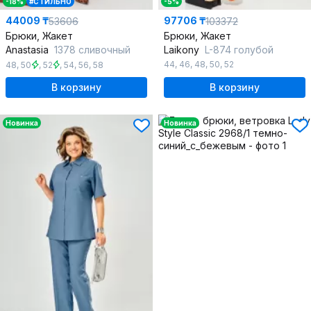
-18%
#СТИЛЬНО
-5%
44009 ₸
97706 ₸
53606
103372
Брюки, Жакет
Брюки, Жакет
Anastasia
1378 сливочный
Laikony
L-874 голубой
44
,
46
,
48
,
50
,
52
48
,
50
,
52
,
54
,
56
,
58
В корзину
В корзину
Новинка
Новинка