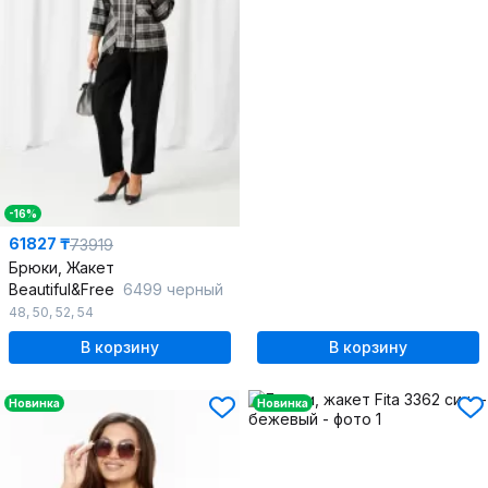
-16%
61827 ₸
73919
Брюки, Жакет
Beautiful&Free
6499 черный
48
,
50
,
52
,
54
В корзину
В корзину
Новинка
Новинка