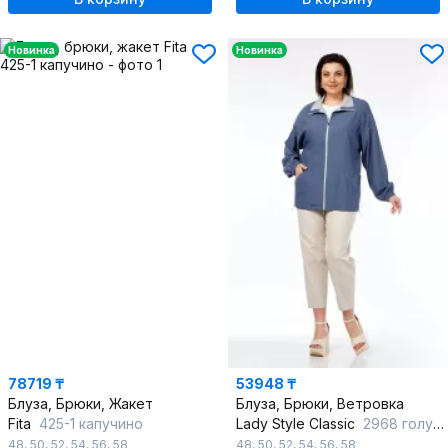
Новинка
Новинка
78719 ₸
53948 ₸
Блуза, Брюки, Жакет
Блуза, Брюки, Ветровка
Fita
425-1 капучино
Lady Style Classic
2968 голубой_с_бежевый
48
,
50
,
52
,
54
,
56
,
58
48
,
50
,
52
,
54
,
56
,
58