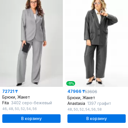
-11%
72721 ₸
47966 ₸
53606
Брюки, Жакет
Брюки, Жакет
Fita
3402 серо-бежевый
Anastasia
1397 графит
46
,
48
,
50
,
52
,
54
,
56
48
,
50
,
52
,
54
,
56
,
58
В корзину
В корзину