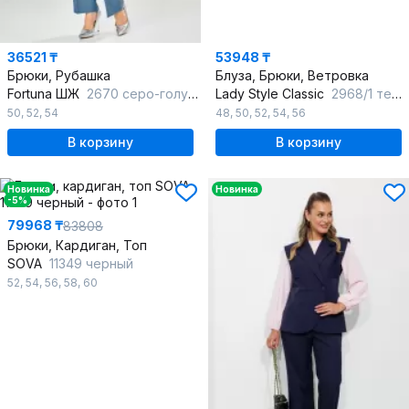
36521 ₸
53948 ₸
Брюки, Рубашка
Блуза, Брюки, Ветровка
Fortuna ШЖ
2670 серо-голубой
Lady Style Classic
2968/1 темно-синий_с_бежевым
50
,
52
,
54
48
,
50
,
52
,
54
,
56
В корзину
В корзину
Новинка
Новинка
-5%
79968 ₸
83808
Брюки, Кардиган, Топ
SOVA
11349 черный
52
,
54
,
56
,
58
,
60