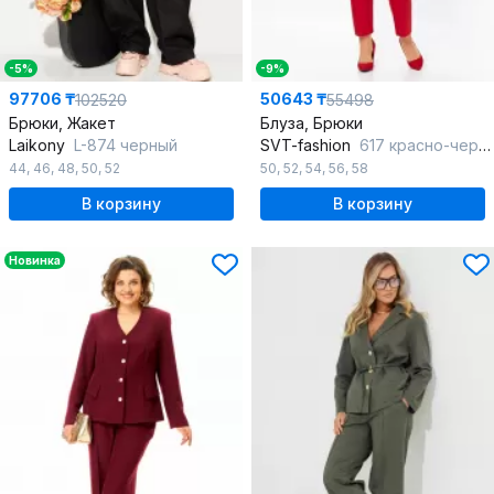
-5%
-9%
97706 ₸
50643 ₸
102520
55498
Брюки, Жакет
Блуза, Брюки
Laikony
L-874 черный
SVT-fashion
617 красно-черный
44
,
46
,
48
,
50
,
52
50
,
52
,
54
,
56
,
58
В корзину
В корзину
Новинка