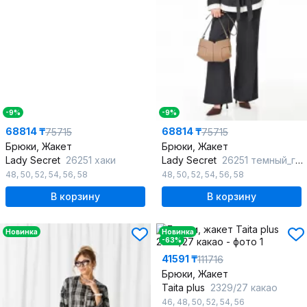
-9%
-9%
68814 ₸
68814 ₸
75715
75715
Брюки, Жакет
Брюки, Жакет
Lady Secret
26251 хаки
Lady Secret
26251 темный_графит
48
,
50
,
52
,
54
,
56
,
58
48
,
50
,
52
,
54
,
56
,
58
В корзину
В корзину
Новинка
Новинка
-63%
41591 ₸
111716
Брюки, Жакет
Taita plus
2329/27 какао
46
,
48
,
50
,
52
,
54
,
56