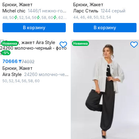
Брюки, Жакет
Брюки, Жакет
Michel chic
1446/1 нежно-голубой
Ларс Стиль
1244 серый
44
,
46
,
48
,
50
,
52
,
54
48
,
50
,
52
,
54
,
56
,
58
,
60
,
62
,
64
В корзину
В корзину
Новинка
Новинка
-5%
70666 ₸
74032
Брюки, Жакет
Aira Style
24260 молочно-черный
50
,
52
,
54
,
56
,
58
,
60