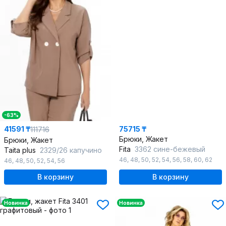
-63%
41591 ₸
75715 ₸
111716
Брюки, Жакет
Брюки, Жакет
Fita
3362 сине-бежевый
Taita plus
2329/26 капучино
46
,
48
,
50
,
52
,
54
,
56
,
58
,
60
,
62
46
,
48
,
50
,
52
,
54
,
56
В корзину
В корзину
Новинка
Новинка