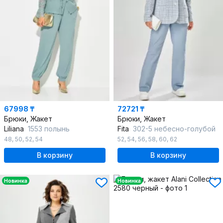
67998 ₸
72721 ₸
Брюки, Жакет
Брюки, Жакет
Liliana
1553 полынь
Fita
302-5 небесно-голубой
48
,
50
,
52
,
54
52
,
54
,
56
,
58
,
60
,
62
В корзину
В корзину
Новинка
Новинка