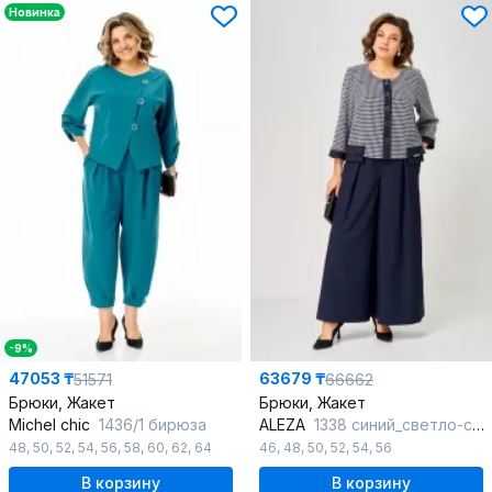
Новинка
-9%
47053 ₸
63679 ₸
51571
66662
Брюки, Жакет
Брюки, Жакет
Michel chic
1436/1 бирюза
ALEZA
1338 синий_светло-серый
48
,
50
,
52
,
54
,
56
,
58
,
60
,
62
,
64
46
,
48
,
50
,
52
,
54
,
56
В корзину
В корзину