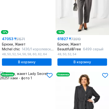
-9%
-16%
47053 ₸
61827 ₸
51571
73919
Брюки, Жакет
Брюки, Жакет
Michel chic
1436/1 королевский_пурпур
Beautiful&Free
6499 серый
48
,
50
,
52
,
54
,
56
,
58
,
60
,
62
,
64
48
,
50
,
52
,
54
В корзину
В корзину
Новинка
Новинка