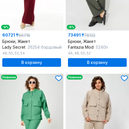
-9%
-6%
60721 ₸
73491 ₸
66718
78132
Брюки, Жакет
Брюки, Жакет
Lady Secret
26254 бордовый
Fantazia Mod
5240п
48
,
50
,
52
,
54
46
,
48
,
50
,
52
В корзину
В корзину
Новинка
Новинка