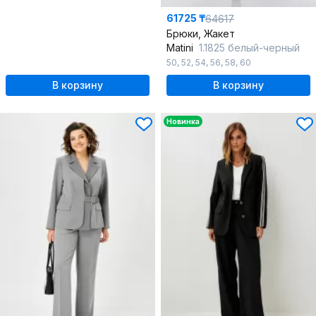
61725 ₸
64617
Брюки, Жакет
Matini
1.1825 белый-черный
50
,
52
,
54
,
56
,
58
,
60
В корзину
В корзину
Новинка