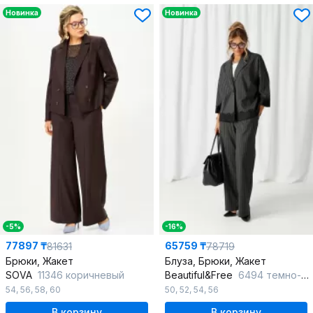
Новинка
Новинка
-5%
-16%
77897 ₸
65759 ₸
81631
78719
Брюки, Жакет
Блуза, Брюки, Жакет
SOVA
11346 коричневый
Beautiful&Free
6494 темно-серый/полоска
54
,
56
,
58
,
60
50
,
52
,
54
,
56
В корзину
В корзину