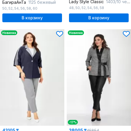
Lady Style Classic
1403/10 черный_с_фиолетовым
БагираАнТа
1125 бежевый
48
,
50
,
52
,
54
,
56
,
58
50
,
52
,
54
,
56
,
58
,
60
В корзину
В корзину
Новинка
Новинка
-17%
43105 ₸
38005 ₸
45854