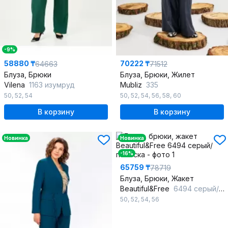
-9%
58880 ₸
70222 ₸
64663
71512
Блуза, Брюки
Блуза, Брюки, Жилет
Vilena
1163 изумруд
Mubliz
335
50
,
52
,
54
50
,
52
,
54
,
56
,
58
,
60
В корзину
В корзину
Новинка
Новинка
-16%
65759 ₸
78719
Блуза, Брюки, Жакет
Beautiful&Free
6494 серый/полоска
50
,
52
,
54
,
56