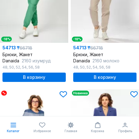
-18%
-18%
54713 ₸
54713 ₸
66718
66718
Брюки, Жакет
Брюки, Жакет
Danaida
2160 изумруд
Danaida
2160 молоко
48
,
50
,
52
,
54
,
56
,
58
48
,
50
,
52
,
54
,
56
,
58
В корзину
В корзину
%
Новинка
Каталог
Избранное
Главная
Корзина
Профиль