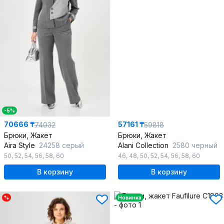
-5%
70666 ₸
57161 ₸
74032
59818
Брюки, Жакет
Брюки, Жакет
Aira Style
24258 серый
Alani Collection
2580 черный
50
,
52
,
54
,
56
,
58
,
60
46
,
48
,
50
,
52
,
54
,
56
,
58
,
60
В корзину
В корзину
%
Новинка