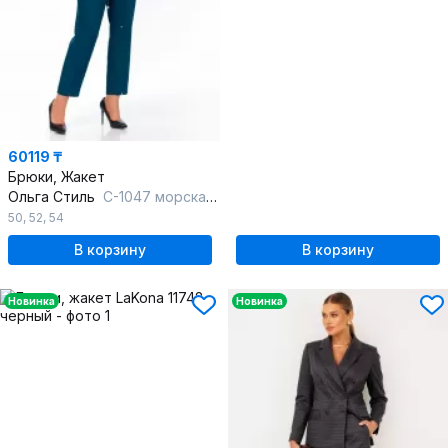
60119 ₸
Брюки, Жакет
Ольга Стиль
С-1047 морская-волна
50
,
52
,
54
В корзину
В корзину
Новинка
Новинка