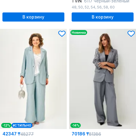
TVIN
6117 черный-зеленый
48
,
50
,
52
,
54
,
56
,
58
,
60
В корзину
В корзину
Новинка
-12%
#СТИЛЬНО
-14%
42347 ₸
70186 ₸
48277
81386