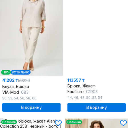
-18%
#СТИЛЬНО
41282 ₸
113557 ₸
50220
Брюки, Жакет
Блуза, Брюки
Faufilure
С1903
VIA-Mod
683
44
,
46
,
48
,
50
,
52
,
54
50
,
52
,
54
,
56
,
58
,
60
В корзину
В корзину
Новинка
Новинка