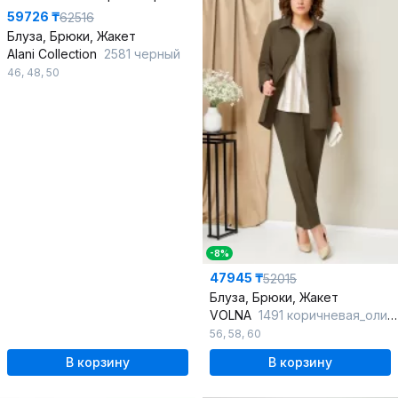
59726 ₸
62516
Блуза, Брюки, Жакет
Alani Collection
2581 черный
46
,
48
,
50
-8%
47945 ₸
52015
Блуза, Брюки, Жакет
VOLNA
1491 коричневая_олива
56
,
58
,
60
В корзину
В корзину