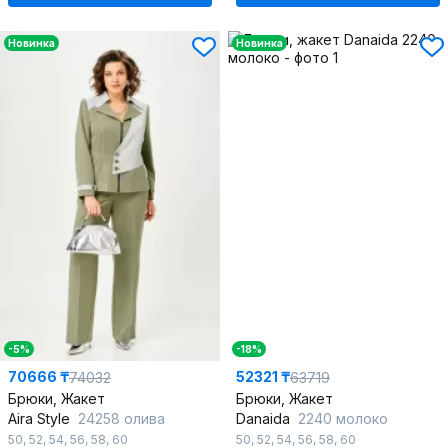
Новинка
Новинка
-5%
-18%
70666 ₸
52321 ₸
74032
63719
Брюки, Жакет
Брюки, Жакет
Aira Style
24258 олива
Danaida
2240 молоко
50
,
52
,
54
,
56
,
58
,
60
50
,
52
,
54
,
56
,
58
,
60