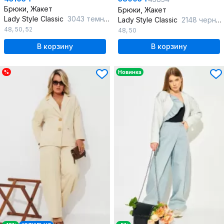
Брюки, Жакет
Брюки, Жакет
Lady Style Classic
3043 темно-синий_с_серым
Lady Style Classic
2148 черный_с_серым
48
,
50
,
52
48
,
50
В корзину
В корзину
%
Новинка