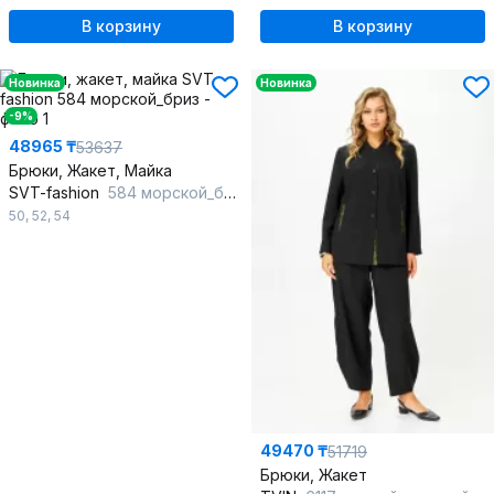
В корзину
В корзину
Новинка
Новинка
-9%
48965 ₸
53637
Брюки, Жакет, Майка
SVT-fashion
584 морской_бриз
50
,
52
,
54
49470 ₸
51719
Брюки, Жакет