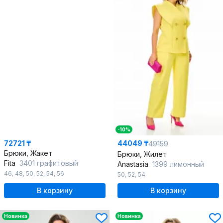
-10%
72721 ₸
44049 ₸
49159
Брюки, Жакет
Брюки, Жилет
Fita
3401 графитовый
Anastasia
1399 лимонный
46
,
48
,
50
,
52
,
54
,
56
50
,
52
,
54
В корзину
В корзину
Новинка
Новинка