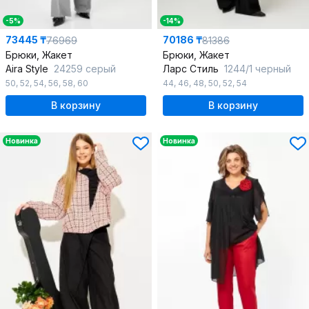
-5%
-14%
73445 ₸
70186 ₸
76969
81386
Брюки, Жакет
Брюки, Жакет
Aira Style
24259 серый
Ларс Стиль
1244/1 черный
50
,
52
,
54
,
56
,
58
,
60
44
,
46
,
48
,
50
,
52
,
54
В корзину
В корзину
Новинка
Новинка