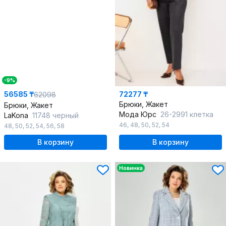
-9%
56585 ₸
72277 ₸
62098
Брюки, Жакет
Брюки, Жакет
Мода Юрс
26-2991 клетка
LaKona
11748 черный
46
,
48
,
50
,
52
,
54
48
,
50
,
52
,
54
,
56
,
58
В корзину
В корзину
Новинка