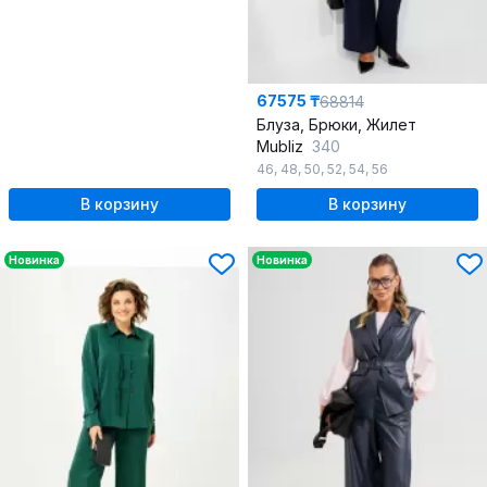
67575 ₸
68814
Блуза, Брюки, Жилет
Mubliz
340
46
,
48
,
50
,
52
,
54
,
56
В корзину
В корзину
Новинка
Новинка