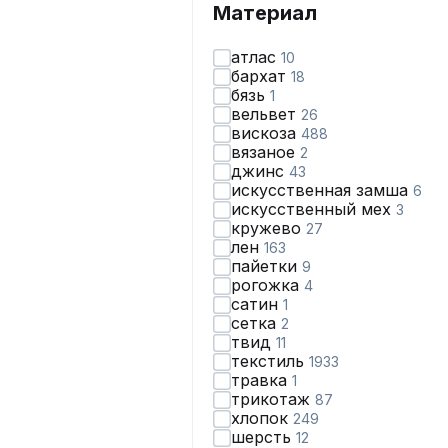
Материал
атлас
10
бархат
18
бязь
1
вельвет
26
вискоза
488
вязаное
2
джинс
43
искусственная замша
6
искусственный мех
3
кружево
27
лен
163
пайетки
9
рогожка
4
сатин
1
сетка
2
твид
11
текстиль
1933
травка
1
трикотаж
87
хлопок
249
шерсть
12