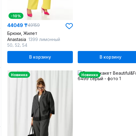
-10%
44049 ₸
49159
Брюки, Жилет
Anastasia
1399 лимонный
,
,
50
52
54
В корзину
В корзину
Новинка
Новинка