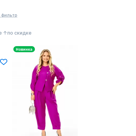
 фильтр
е ↑
по скидке
Новинка