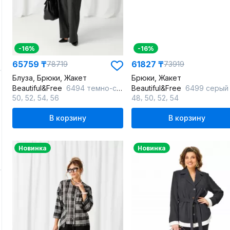
-16%
-16%
65759 ₸
61827 ₸
78719
73919
Блуза, Брюки, Жакет
Брюки, Жакет
Beautiful&Free
6494 темно-серый/полоска
Beautiful&Free
6499 серый
,
,
,
,
,
,
50
52
54
56
48
50
52
54
В корзину
В корзину
Новинка
Новинка