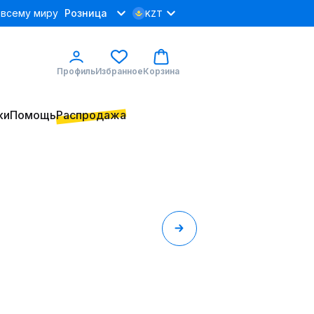
 всему миру
Розница
KZT
Профиль
Избранное
Корзина
ки
Помощь
Распродажа