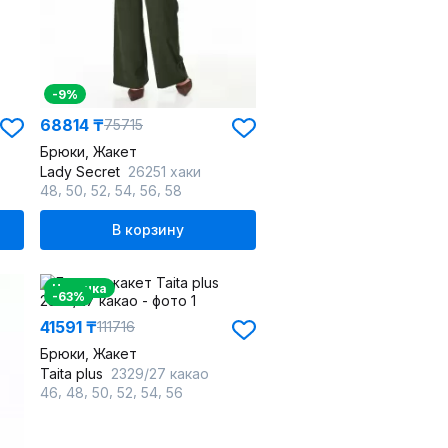
-9%
68814 ₸
75715
Брюки, Жакет
Lady Secret
26251 хаки
,
,
,
,
,
48
50
52
54
56
58
В корзину
Новинка
-63%
41591 ₸
111716
Брюки, Жакет
Taita plus
2329/27 какао
,
,
,
,
,
46
48
50
52
54
56