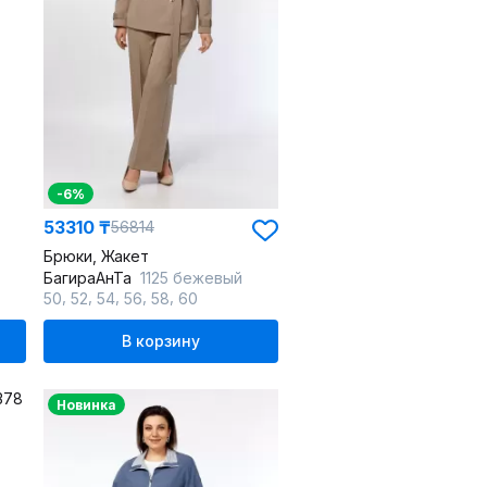
-6%
53310 ₸
56814
Брюки, Жакет
БагираАнТа
1125 бежевый
,
,
,
,
,
50
52
54
56
58
60
В корзину
Новинка