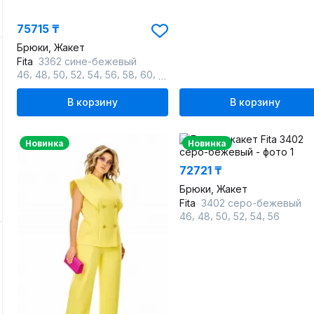
75715 ₸
Брюки, Жакет
Fita
3362 сине-бежевый
,
,
,
,
,
,
,
,
46
48
50
52
54
56
58
60
62
В корзину
В корзину
Новинка
Новинка
72721 ₸
Брюки, Жакет
Fita
3402 серо-бежевый
,
,
,
,
,
46
48
50
52
54
56