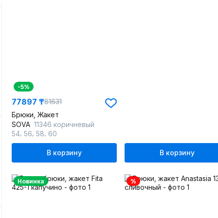
-5%
77897 ₸
81631
Брюки, Жакет
SOVA
11346 коричневый
,
,
,
54
56
58
60
В корзину
В корзину
Новинка
%