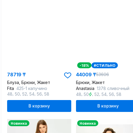
-18%
#СТИЛЬНО
78719 ₸
44009 ₸
53606
Блуза, Брюки, Жакет
Брюки, Жакет
Fita
425-1 капучино
Anastasia
1378 сливочный
,
,
,
,
,
,
,
,
,
,
48
50
52
54
56
58
48
50
52
54
56
58
В корзину
В корзину
Новинка
Новинка