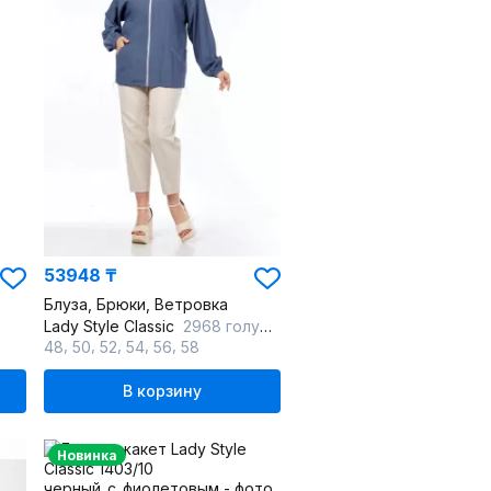
53948 ₸
Блуза, Брюки, Ветровка
Lady Style Classic
2968 голубой_с_бежевый
,
,
,
,
,
48
50
52
54
56
58
В корзину
Новинка