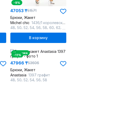
-9%
47053 ₸
51571
Брюки, Жакет
Michel chic
1436/1 королевский_пурпур
,
,
,
,
,
,
,
,
48
50
52
54
56
58
60
62
64
В корзину
Новинка
-11%
47966 ₸
53606
Брюки, Жакет
Anastasia
1397 графит
,
,
,
,
,
48
50
52
54
56
58