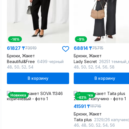
-16%
-9%
61827 ₸
68814 ₸
73919
75715
Брюки, Жакет
Брюки, Жакет
Beautiful&Free
6499 черный
Lady Secret
26251 темный_граф
,
,
,
,
,
,
,
,
48
50
52
54
48
50
52
54
56
58
В корзину
В корзину
Новинка
Новинка
-63%
41591 ₸
111716
Брюки, Жакет
Taita plus
2329/26 капучин
,
,
,
,
,
46
48
50
52
54
56