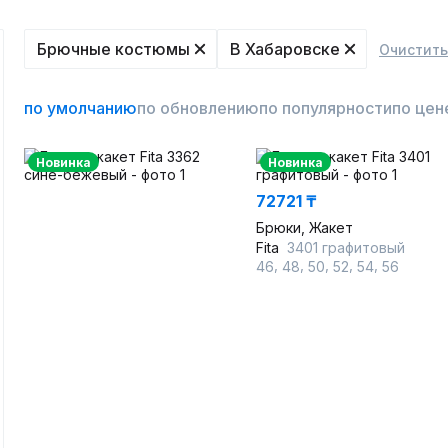
Брючные костюмы
В Хабаровске
Очистить
по умолчанию
по обновлению
по популярности
по цен
Новинка
Новинка
72721 ₸
Брюки, Жакет
Fita
3401 графитовый
,
,
,
,
,
46
48
50
52
54
56