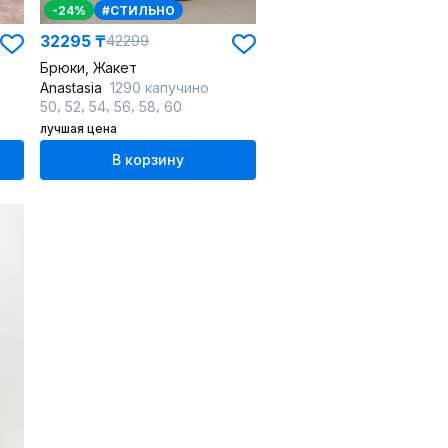
-24%
#СТИЛЬНО
32295 ₸
42299
Брюки, Жакет
Anastasia
1290 капучино
,
,
,
,
,
50
52
54
56
58
60
лучшая цена
В корзину