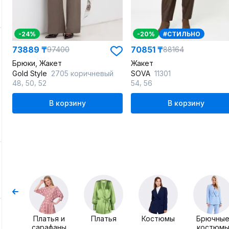
-24%
-20%
#СТИЛЬНО
73889 ₸
70851 ₸
97400
88164
Брюки, Жакет
Жакет
Gold Style
2705 коричневый
SOVA
11301
,
,
,
48
50
52
54
56
В корзину
В корзину
Платья и
Платья
Костюмы
Брючны
сарафаны
костюм