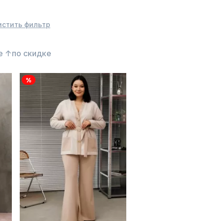
истить фильтр
е ↑
по скидке
%