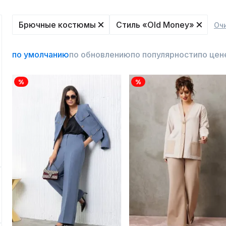
Брючные костюмы
Стиль «Old Money»
Оч
по умолчанию
по обновлению
по популярности
по цен
%
%