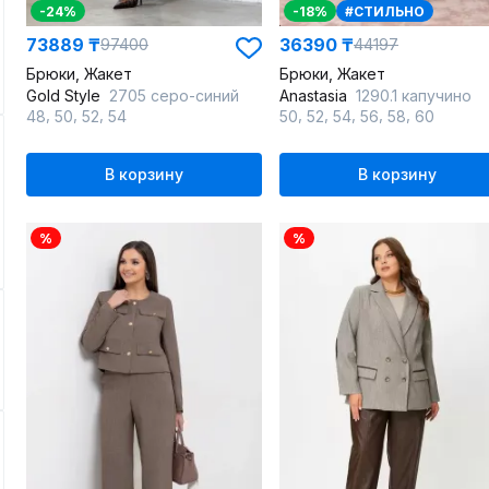
-24%
-18%
#СТИЛЬНО
73889 ₸
36390 ₸
97400
44197
Брюки, Жакет
Брюки, Жакет
Gold Style
2705 серо-синий
Anastasia
1290.1 капучино
,
,
,
,
,
,
,
,
48
50
52
54
50
52
54
56
58
60
В корзину
В корзину
%
%