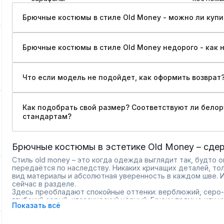
Брючные костюмы в стиле Old Money - можно ли купит
Брючные костюмы в стиле Old Money недорого - как н
Что если модель не подойдет, как оформить возврат
Как подобрать свой размер? Соответствуют ли бело
стандартам?
Брючные костюмы в эстетике Old Money – сде
Стиль old money – это когда одежда выглядит так, будто о
передаётся по наследству. Никаких кричащих деталей, то
вид материалы и абсолютная уверенность в каждом шве.
сейчас в разделе.
Здесь преобладают спокойные оттенки: верблюжий, серо
глубокий серый, классический чёрный. Брюки прямые или 
Показать всё
с мягкой линией плеча, часто на одной-двух пуговицах. Тк
добавлением кашемира или хлопок премиум-класса – прият