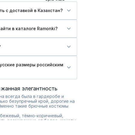
ь c доставкой в Казахстан?
айти в каталоге Ramonki?
?
русские размеры российским
ржанная элегантность
на всегда была в гардеробе и
лько безупречный крой, дорогие на
 Именно такие брючные костюмы
-бежевый, тёмно-коричневый,
чуть расширенные от бедра, жакеты
ани – шерсть с небольшим
ные к телу и держат форму.