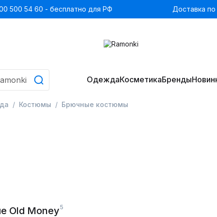
00 500 54 60 - бесплатно для РФ
Доставка по
Одежда
Косметика
Бренды
Новин
да
Костюмы
Брючные костюмы
5
е Old Money