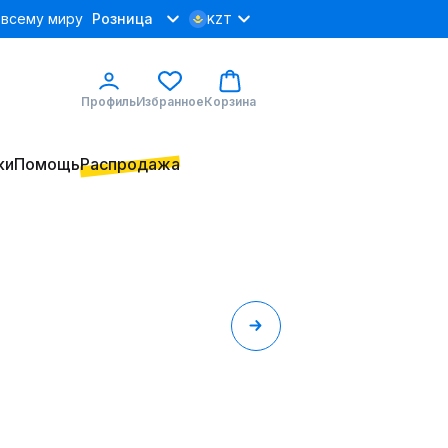
 всему миру
Розница
KZT
Профиль
Избранное
Корзина
ки
Помощь
Распродажа