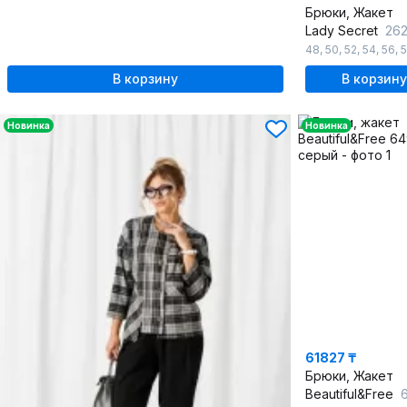
Брюки, Жакет
Lady Secret
2625
48
,
50
,
52
,
54
,
56
,
В корзину
В корзину
Новинка
Новинка
61827 ₸
Брюки, Жакет
Beautiful&Free
6