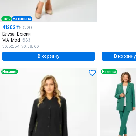
-18%
#СТИЛЬНО
41282 ₸
50220
Блуза, Брюки
VIA-Mod
683
50
,
52
,
54
,
56
,
58
,
60
В корзину
В корзину
Новинка
Новинка