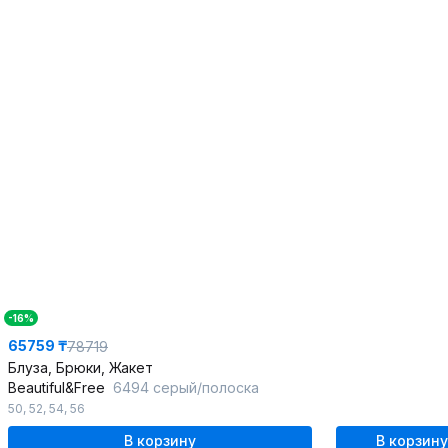
-16%
65759 ₸
78719
Блуза, Брюки, Жакет
Beautiful&Free
6494 серый/полоска
50
,
52
,
54
,
56
В корзину
В корзину