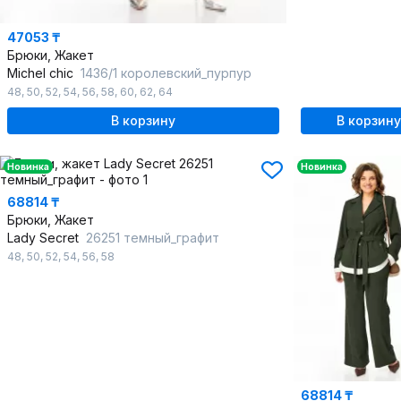
47053 ₸
Брюки, Жакет
Michel chic
1436/1 королевский_пурпур
48
,
50
,
52
,
54
,
56
,
58
,
60
,
62
,
64
В корзину
В корзину
Новинка
Новинка
68814 ₸
Брюки, Жакет
Lady Secret
26251 темный_графит
48
,
50
,
52
,
54
,
56
,
58
68814 ₸