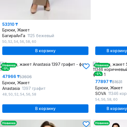
53310 ₸
Брюки, Жакет
БагираАнТа
1125 бежевый
50
,
52
,
54
,
56
,
58
,
60
В корзину
В корзину
Новинка
Новинка
-11%
-5%
47966 ₸
53606
77897 ₸
81631
Брюки, Жакет
Брюки, Жакет
Anastasia
1397 графит
SOVA
11346 кори
48
,
50
,
52
,
54
,
56
,
58
54
,
56
,
58
,
60
В корзину
В корзину
Новинка
Новинка