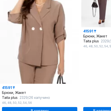
41591 ₸
Брюки, Жакет
Taita plus
2329/27
46
,
48
,
50
,
52
,
54
,
41591 ₸
Брюки, Жакет
Taita plus
2329/26 капучино
46
,
48
,
50
,
52
,
54
,
56
В корзину
В корзину