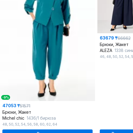
63679 ₸
66662
Брюки, Жакет
ALEZA
1338 синий_све
46
,
48
,
50
,
52
,
54
,
-9%
47053 ₸
51571
Брюки, Жакет
Michel chic
1436/1 бирюза
48
,
50
,
52
,
54
,
56
,
58
,
60
,
62
,
64