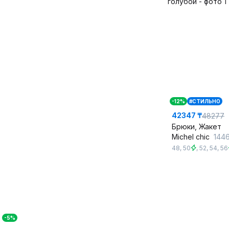
-12%
#СТИЛЬНО
42347 ₸
48277
Брюки, Жакет
Michel chic
1446/1 не
48
,
50
,
52
,
54
,
56
-5%