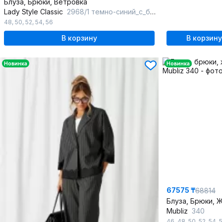
Блуза, Брюки, Ветровка
Lady Style Classic
2968/1 темно-синий_с_бежевым
48
,
50
,
52
,
54
,
56
В корзину
В корзину
Новинка
Новинка
67575 ₸
68814
Блуза, Брюки, 
Mubliz
340
46
,
48
,
50
,
52
,
54
,