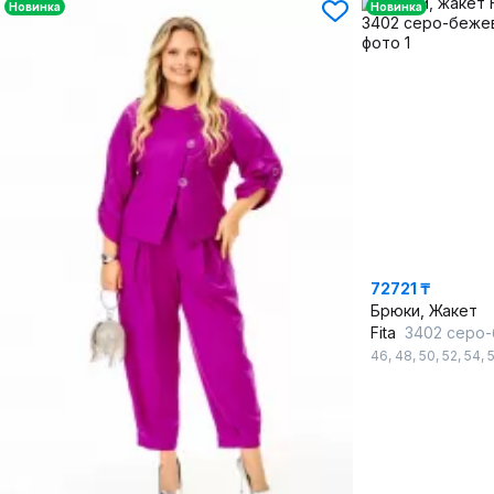
Новинка
Новинка
72721 ₸
Брюки, Жакет
Fita
3402 серо-б
46
,
48
,
50
,
52
,
54
,