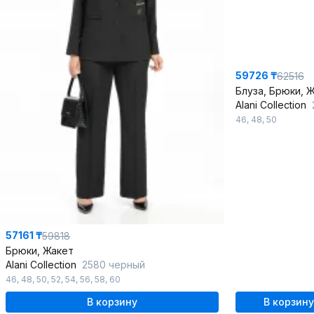
59726 ₸
62516
Блуза, Брюки, 
Alani Collection
46
,
48
,
50
57161 ₸
59818
Брюки, Жакет
Alani Collection
2580 черный
46
,
48
,
50
,
52
,
54
,
56
,
58
,
60
В корзину
В корзину