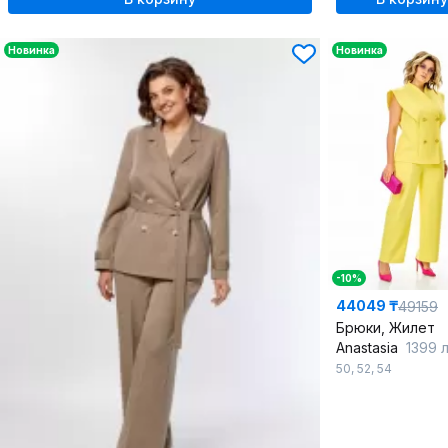
Новинка
Новинка
-10%
44049 ₸
49159
Брюки, Жилет
Anastasia
1399 ли
50
,
52
,
54