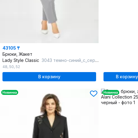
43105 ₸
Брюки, Жакет
Lady Style Classic
3043 темно-синий_с_серым
48
,
50
,
52
В корзину
В корзину
Новинка
Новинка