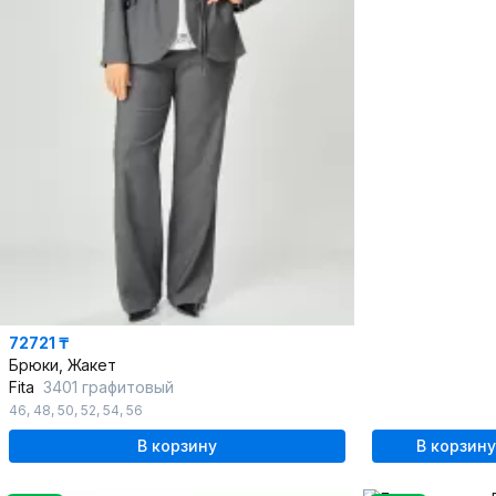
72721 ₸
Брюки, Жакет
Fita
3401 графитовый
46
,
48
,
50
,
52
,
54
,
56
В корзину
В корзину