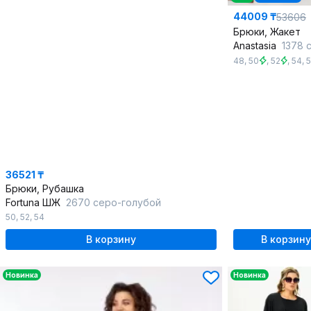
44009 ₸
53606
Брюки, Жакет
Anastasia
1378 сл
48
,
50
,
52
,
54
,
36521 ₸
Брюки, Рубашка
Fortuna ШЖ
2670 серо-голубой
50
,
52
,
54
В корзину
В корзину
Новинка
Новинка