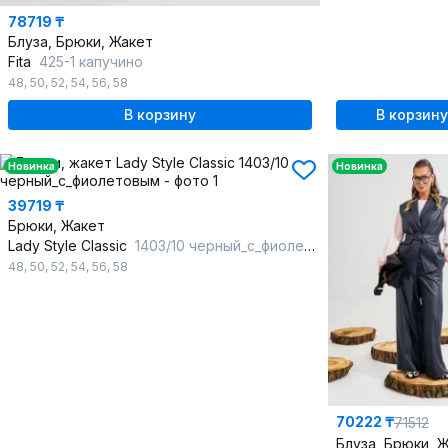
78719 ₸
Блуза, Брюки, Жакет
Fita
425-1 капучино
48
,
50
,
52
,
54
,
56
,
58
В корзину
В корзину
Новинка
Новинка
39719 ₸
Брюки, Жакет
Lady Style Classic
1403/10 черный_с_фиолетовым
48
,
50
,
52
,
54
,
56
,
58
70222 ₸
71512
Блуза, Брюки, 