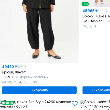
-9%
48965 ₸
53637
Брюки, Жакет, 
SVT-fashion
584 мо
50
,
52
,
54
49470 ₸
51719
Брюки, Жакет
TVIN
6117 черный-зеленый
48
,
50
,
52
,
54
,
56
,
58
,
60
В корзину
В корзину
Новинка