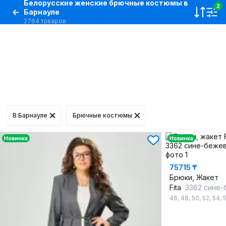
Белорусские женские брючные костюмы в
2
Барнауле
2764 товаров
В Барнауле
Брючные костюмы
Новинка
Новинка
75715 ₸
Брюки, Жакет
Fita
3362 сине-бе
46
,
48
,
50
,
52
,
54
,