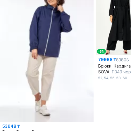
-5%
79968 ₸
83808
Брюки, Кардига
SOVA
11349 че
52
,
54
,
56
,
58
,
60
53948 ₸