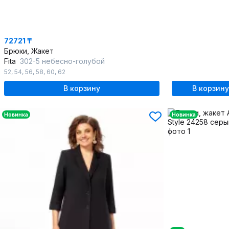
72721 ₸
Брюки, Жакет
Fita
302-5 небесно-голубой
52
,
54
,
56
,
58
,
60
,
62
В корзину
В корзину
Новинка
Новинка