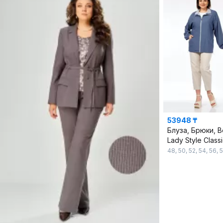
53948 ₸
Lady Style Class
48
,
50
,
52
,
54
,
56
,