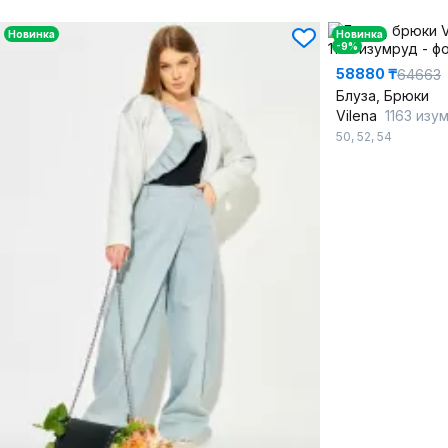
Новинка
Новинка
-9%
58880 ₸
64663
Блуза, Брюки
Vilena
1163 изу
50
,
52
,
54