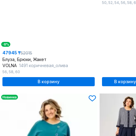
50
,
52
,
54
,
56
,
58
,
6
-8%
47945 ₸
52015
Блуза, Брюки, Жакет
VOLNA
1491 коричневая_олива
56
,
58
,
60
В корзину
В корзину
Новинка