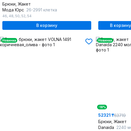
Брюки, Жакет
Мода Юрс
26-2991 клетка
46
,
48
,
50
,
52
,
54
В корзину
В корзину
Новинка
Новинка
-18%
52321 ₸
63719
Брюки, Жакет
Danaida
2240 м