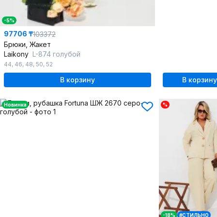
-5%
97706 ₸
103372
Брюки, Жакет
Laikony
L-874 голубой
44
,
46
,
48
,
50
,
52
В корзину
В корзину
Новинка
%
-18%
#СТИЛЬНО