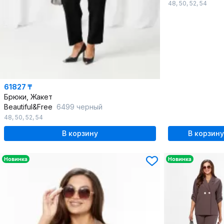
48
,
50
,
52
,
54
61827 ₸
Брюки, Жакет
Beautiful&Free
6499 черный
48
,
50
,
52
,
54
В корзину
В корзину
Новинка
Новинка