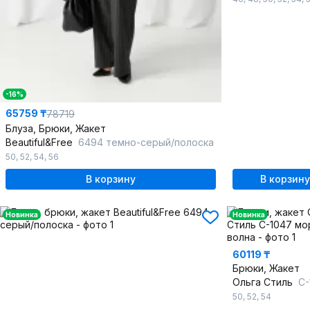
-16%
65759 ₸
78719
Блуза, Брюки, Жакет
Beautiful&Free
6494 темно-серый/полоска
50
,
52
,
54
,
56
В корзину
В корзину
Новинка
Новинка
60119 ₸
Брюки, Жакет
Ольга Стиль
С-1047
50
,
52
,
54