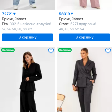
72721 ₸
58319 ₸
Брюки, Жакет
Брюки, Жакет
Fita
302-5 небесно-голубой
Gizart
5271 пудровый
52
,
54
,
56
,
58
,
60
,
62
46
,
48
,
50
,
52
,
54
В корзину
В корзину
Новинка
Новинка