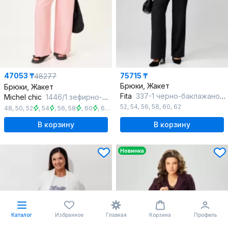
47053 ₸
75715 ₸
48277
Брюки, Жакет
Брюки, Жакет
Fita
337-1 черно-баклажановый
Michel chic
1446/1 зефирно-розовый
52
,
54
,
56
,
58
,
60
,
62
48
,
50
,
52
,
54
,
56
,
58
,
60
,
62
,
64
В корзину
В корзину
Новинка
Каталог
Избранное
Главная
Корзина
Профиль