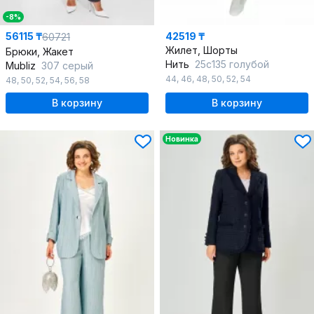
-8%
56115 ₸
42519 ₸
60721
Жилет, Шорты
Брюки, Жакет
Нить
25с135 голубой
Mubliz
307 серый
44
,
46
,
48
,
50
,
52
,
54
48
,
50
,
52
,
54
,
56
,
58
В корзину
В корзину
Новинка