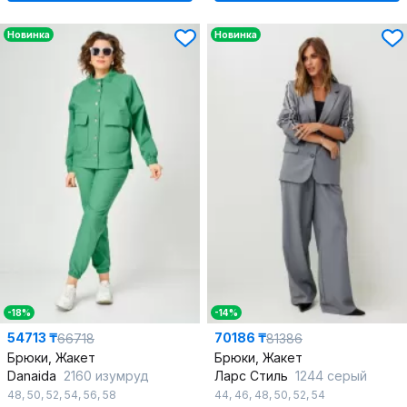
Новинка
Новинка
-18%
-14%
54713 ₸
70186 ₸
66718
81386
Брюки, Жакет
Брюки, Жакет
Danaida
2160 изумруд
Ларс Стиль
1244 серый
48
,
50
,
52
,
54
,
56
,
58
44
,
46
,
48
,
50
,
52
,
54