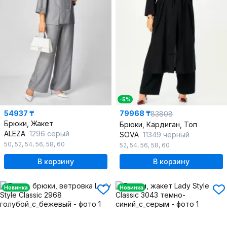
-5%
54937 ₸
79968 ₸
83808
Брюки, Жакет
Брюки, Кардиган, Топ
ALEZA
1296 серый
SOVA
11349 черный
50
,
52
,
54
,
56
,
58
,
60
52
,
54
,
56
,
58
,
60
В корзину
В корзину
Новинка
Новинка