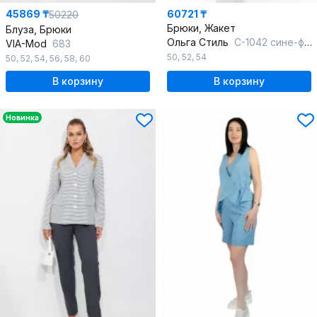
45869 ₸
60721 ₸
50220
Брюки, Жакет
Блуза, Брюки
Ольга Стиль
С-1042 сине-фиолетовый
VIA-Mod
683
50
,
52
,
54
50
,
52
,
54
,
56
,
58
,
60
В корзину
В корзину
Новинка