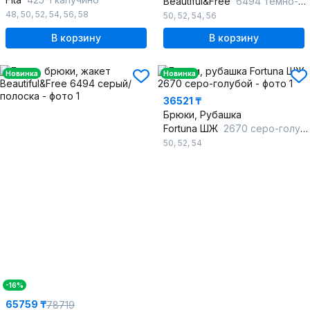
Beautiful&Free
6494 темно-серый/полоска
48
,
50
,
52
,
54
,
56
,
58
50
,
52
,
54
,
56
В корзину
В корзину
Новинка
Новинка
36521 ₸
Брюки, Рубашка
Fortuna ШЖ
2670 серо-голубой
50
,
52
,
54
-16%
65759 ₸
78719