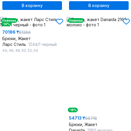
В корзину
В корзину
Новинка
Новинка
-14%
70186 ₸
81386
Брюки, Жакет
Ларс Стиль
1244/1 черный
44
,
46
,
48
,
50
,
52
,
54
-18%
54713 ₸
66718
Брюки, Жакет
Danaida
2160 молоко