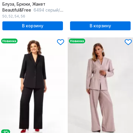
Блуза, Брюки, Жакет
Beautiful&Free
6494 серый/полоска
50
,
52
,
54
,
56
В корзину
В корзину
Новинка
Новинка
-9%