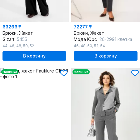
63266 ₸
72277 ₸
Брюки, Жакет
Брюки, Жакет
Gizart
5455
Мода Юрс
26-2991 клетка
44
,
46
,
48
,
50
,
52
46
,
48
,
50
,
52
,
54
В корзину
В корзину
Новинка
Новинка