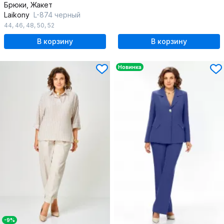
Брюки, Жакет
Laikony
L-874 черный
44
,
46
,
48
,
50
,
52
В корзину
В корзину
Новинка
-9%