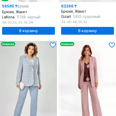
56585 ₸
63266 ₸
62098
Брюки, Жакет
Брюки, Жакет
Gizart
5455 пудровый
LaKona
11748 черный
44
,
46
,
48
,
50
,
52
48
,
50
,
52
,
54
,
56
,
58
В корзину
В корзину
Новинка
Новинка