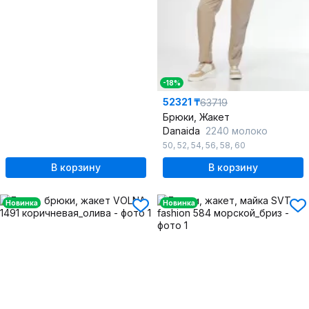
-18%
52321 ₸
63719
Брюки, Жакет
Danaida
2240 молоко
50
,
52
,
54
,
56
,
58
,
60
В корзину
В корзину
Новинка
Новинка