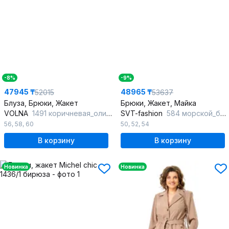
-8%
-9%
47945 ₸
48965 ₸
52015
53637
Блуза, Брюки, Жакет
Брюки, Жакет, Майка
VOLNA
1491 коричневая_олива
SVT-fashion
584 морской_бриз
56
,
58
,
60
50
,
52
,
54
В корзину
В корзину
Новинка
Новинка