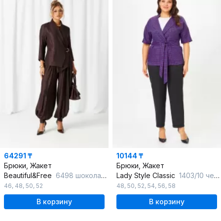
64291 ₸
10144 ₸
Брюки, Жакет
Брюки, Жакет
Beautiful&Free
6498 шоколадный
Lady Style Classic
1403/10 черный_с_фиолетовым
46
,
48
,
50
,
52
48
,
50
,
52
,
54
,
56
,
58
В корзину
В корзину