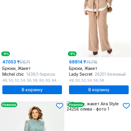
-9%
-9%
47053 ₸
68814 ₸
51571
75715
Брюки, Жакет
Брюки, Жакет
Michel chic
1436/1 бирюза
Lady Secret
26251 бежевый
48
,
50
,
52
,
54
,
56
,
58
,
60
,
62
,
64
48
,
50
,
52
,
54
,
56
,
58
В корзину
В корзину
Новинка
Новинка