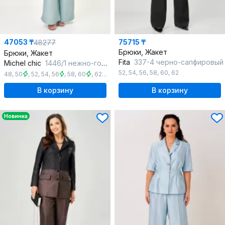
47053 ₸
75715 ₸
48277
Брюки, Жакет
Брюки, Жакет
Fita
337-4 черно-сапфировый
Michel chic
1446/1 нежно-голубой
52
,
54
,
56
,
58
,
60
,
62
48
,
50
,
52
,
54
,
56
,
58
,
60
,
62
,
64
В корзину
В корзину
Новинка