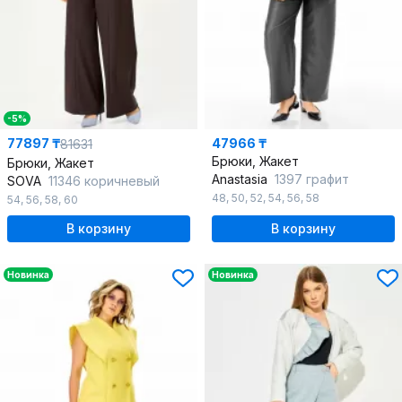
-5%
77897 ₸
47966 ₸
81631
Брюки, Жакет
Брюки, Жакет
Anastasia
1397 графит
SOVA
11346 коричневый
48
,
50
,
52
,
54
,
56
,
58
54
,
56
,
58
,
60
В корзину
В корзину
Новинка
Новинка