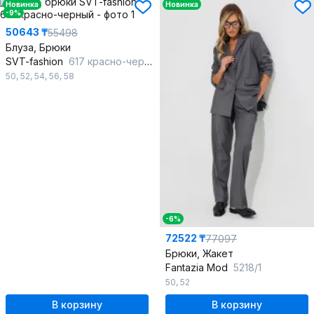
Новинка
Новинка
-9%
50643 ₸
55498
Блуза, Брюки
SVT-fashion
617 красно-черный
50
,
52
,
54
,
56
,
58
-6%
72522 ₸
77097
Брюки, Жакет
Fantazia Mod
5218/1
50
,
52
В корзину
В корзину