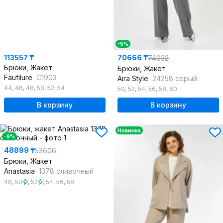
-5%
113557 ₸
70666 ₸
74032
Брюки, Жакет
Брюки, Жакет
Faufilure
С1903
Aira Style
24258 серый
44
,
46
,
48
,
50
,
52
,
54
50
,
52
,
54
,
56
,
58
,
60
В корзину
В корзину
Новинка
-9%
48899 ₸
53606
Брюки, Жакет
Anastasia
1378 сливочный
48
,
50
,
52
,
54
,
56
,
58