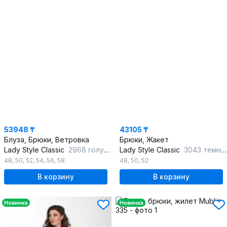
53948 ₸
43105 ₸
Блуза, Брюки, Ветровка
Брюки, Жакет
Lady Style Classic
2968 голубой_с_бежевый
Lady Style Classic
3043 темно-синий_с_серым
48
,
50
,
52
,
54
,
56
,
58
48
,
50
,
52
В корзину
В корзину
Новинка
Новинка