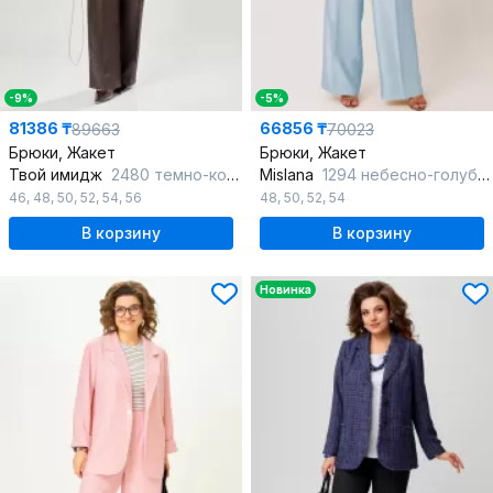
-9%
-5%
81386 ₸
66856 ₸
89663
70023
Брюки, Жакет
Брюки, Жакет
Твой имидж
2480 темно-коричневый
Mislana
1294 небесно-голубой
46
,
48
,
50
,
52
,
54
,
56
48
,
50
,
52
,
54
В корзину
В корзину
Новинка