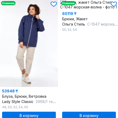
Новинка
Новинка
60119 ₸
Брюки, Жакет
Ольга Стиль
С-1047 морская-волна
50
,
52
,
54
53948 ₸
Блуза, Брюки, Ветровка
Lady Style Classic
2968/1 темно-синий_с_бежевым
48
,
50
,
52
,
54
,
56
В корзину
В корзину