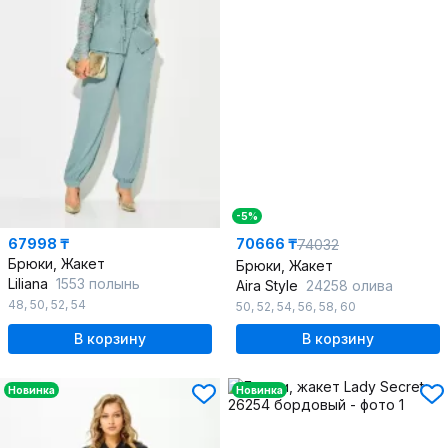
-5%
67998 ₸
70666 ₸
74032
Брюки, Жакет
Брюки, Жакет
Liliana
1553 полынь
Aira Style
24258 олива
48
,
50
,
52
,
54
50
,
52
,
54
,
56
,
58
,
60
В корзину
В корзину
Новинка
Новинка