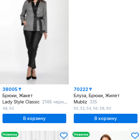
38005 ₸
70222 ₸
Брюки, Жакет
Блуза, Брюки, Жилет
Lady Style Classic
2148 черный_с_серым
Mubliz
335
48
,
50
50
,
52
,
54
,
56
,
58
,
60
В корзину
В корзину
Новинка
Новинка