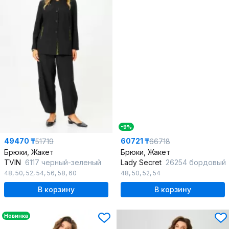
-9%
49470 ₸
60721 ₸
51719
66718
Брюки, Жакет
Брюки, Жакет
TVIN
6117 черный-зеленый
Lady Secret
26254 бордовый
48
,
50
,
52
,
54
,
56
,
58
,
60
48
,
50
,
52
,
54
В корзину
В корзину
Новинка