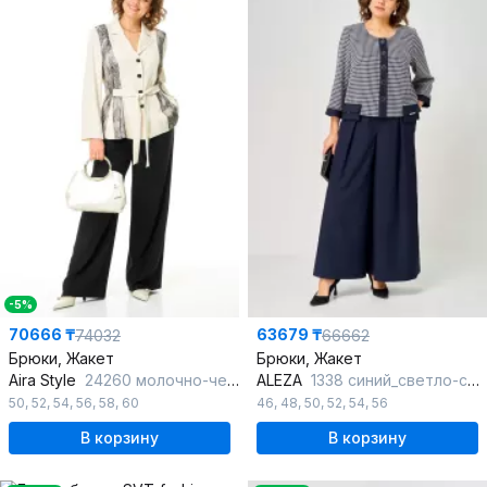
-5%
70666 ₸
63679 ₸
74032
66662
Брюки, Жакет
Брюки, Жакет
Aira Style
24260 молочно-черный
ALEZA
1338 синий_светло-серый
50
,
52
,
54
,
56
,
58
,
60
46
,
48
,
50
,
52
,
54
,
56
В корзину
В корзину