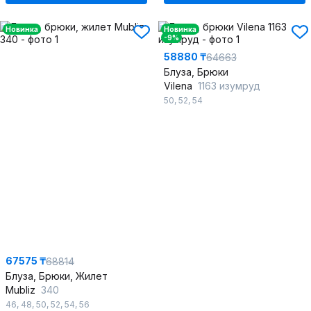
Новинка
Новинка
-9%
58880 ₸
64663
Блуза, Брюки
Vilena
1163 изумруд
50
,
52
,
54
67575 ₸
68814
Блуза, Брюки, Жилет
Mubliz
340
46
,
48
,
50
,
52
,
54
,
56