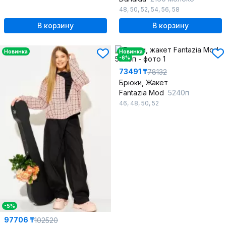
48
,
50
,
52
,
54
,
56
,
58
В корзину
В корзину
Новинка
Новинка
-6%
73491 ₸
78132
Брюки, Жакет
Fantazia Mod
5240п
46
,
48
,
50
,
52
-5%
97706 ₸
102520