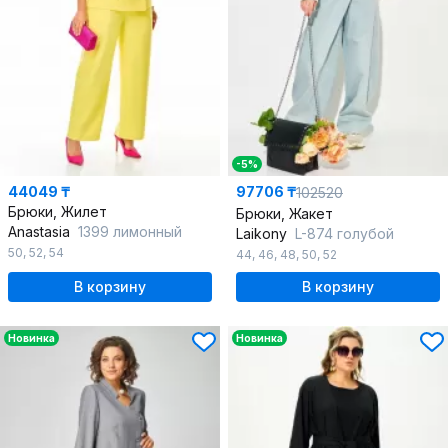
-5%
44049 ₸
97706 ₸
102520
Брюки, Жилет
Брюки, Жакет
Anastasia
1399 лимонный
Laikony
L-874 голубой
50
,
52
,
54
44
,
46
,
48
,
50
,
52
В корзину
В корзину
Новинка
Новинка