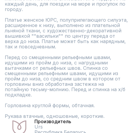
каждый день, для поездки на море и прогулок по 
городу.

Платье женское ЮРС, полуприлегающего силуэта, 
расширенное к низу, выполнено из плательной 
льняной ткани, с художественно-декоративной 
вышивкой ""васильки"" по центру переда от 
верха до низа. Платье может быть как нарядным, 
так и повседневным.

Перед со смещенными рельефными швами, 
идущими из пройм до низа, с нагрудными 
вытачками от рельефных швов. Спинка со 
смещенными рельефными швами, идущими из 
пройм до низа, со средним швом в котором от 
горловины вниз обработана застежка на 
потайную тесьму-молнию. Перед и спинка на х/б 
подкладке.

Горловина круглой формы, обтачная.

Рукава втачные, одношовные, короткие.
Производитель
Urs
Республика Беларусь