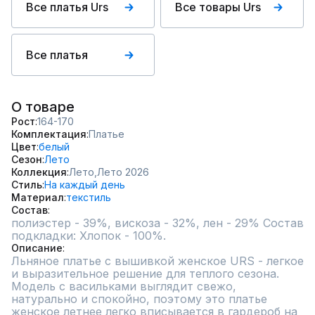
Все платья Urs
Все товары Urs
Все платья
О товаре
Рост
164-170
Комплектация
Платье
Цвет
белый
Сезон
Лето
Коллекция
Лето,
Лето 2026
Стиль
На каждый день
Материал
текстиль
Состав
полиэстер - 39%, вискоза - 32%, лен - 29% Состав 
подкладки: Хлопок - 100%.
Описание
Льняное платье с вышивкой женское URS - легкое 
и выразительное решение для теплого сезона. 
Модель с васильками выглядит свежо, 
натурально и спокойно, поэтому это платье 
женское летнее легко вписывается в гардероб на 