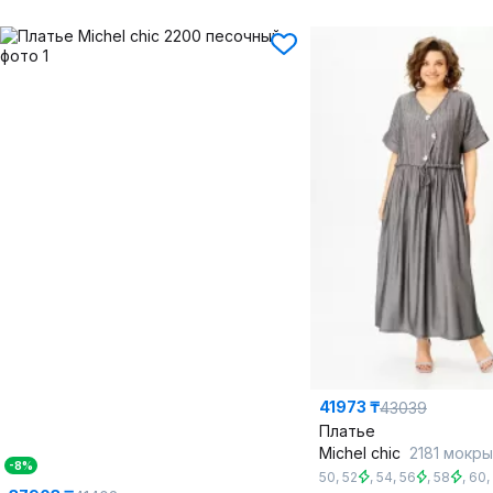
41973 ₸
43039
Платье
Michel chic
2181 мокрый_
-8%
50
,
52
,
54
,
56
,
58
,
60
,