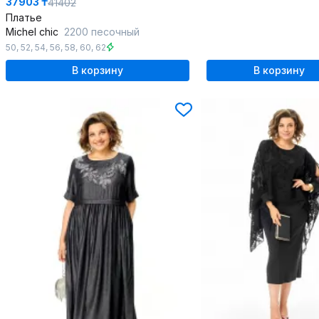
37903 ₸
41402
Платье
Michel chic
2200 песочный
50
,
52
,
54
,
56
,
58
,
60
,
62
В корзину
В корзину