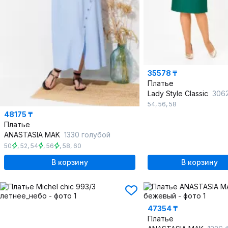
35578 ₸
Платье
Lady Style Classic
3062/1
54
,
56
,
58
48175 ₸
Платье
ANASTASIA MAK
1330 голубой
50
,
52
,
54
,
56
,
58
,
60
В корзину
В корзину
47354 ₸
Платье