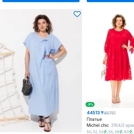
-9%
44513 ₸
48751
Платье
Michel chic
2164/2 кра
50
,
52
,
54
,
56
,
58
,
60
,