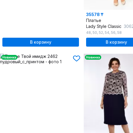
35578 ₸
Платье
Lady Style Classic
3062 о
48
,
50
,
52
,
54
,
56
,
58
В корзину
В корзину
Новинка
Новинка