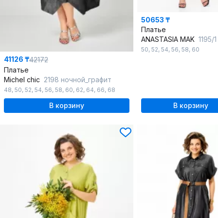
50653 ₸
Платье
ANASTASIA MAK
1195/
50
,
52
,
54
,
56
,
58
,
60
41126 ₸
42172
Платье
Michel chic
2198 ночной_графит
48
,
50
,
52
,
54
,
56
,
58
,
60
,
62
,
64
,
66
,
68
В корзину
В корзину