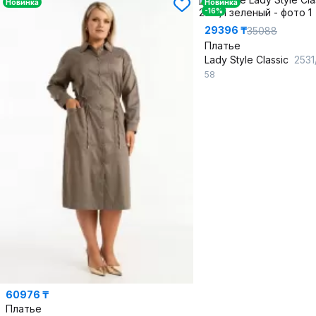
Новинка
Новинка
-16%
29396 ₸
35088
Платье
Lady Style Classic
2531/1
58
60976 ₸
Платье