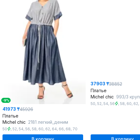
37903 ₸
38852
Платье
Michel chic
993/3 крупны
-9%
50
,
52
,
54
,
56
,
58
,
60
,
62
,
41973 ₸
45926
Платье
Michel chic
2181 легкий_деним
50
,
52
,
54
,
56
,
58
,
60
,
62
,
64
,
66
,
68
,
70
В корзину
В корзину