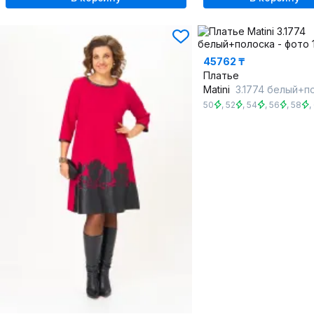
45762 ₸
Платье
Matini
3.1774 белый+п
50
,
52
,
54
,
56
,
58
,