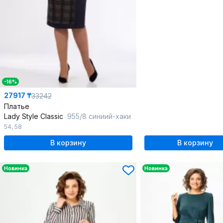
-16%
27917 ₸
33242
Платье
Lady Style Classic
955/8 синиий-хаки
54
,
58
В корзину
В корзину
Новинка
Новинка