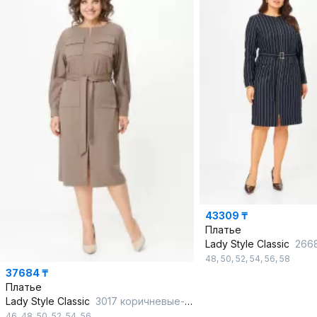
43309 ₸
Платье
Lady Style Classic
2668 т
48
,
50
,
52
,
54
,
56
,
58
37684 ₸
Платье
Lady Style Classic
3017 коричневые-тона
46
,
48
,
50
,
52
,
54
,
56