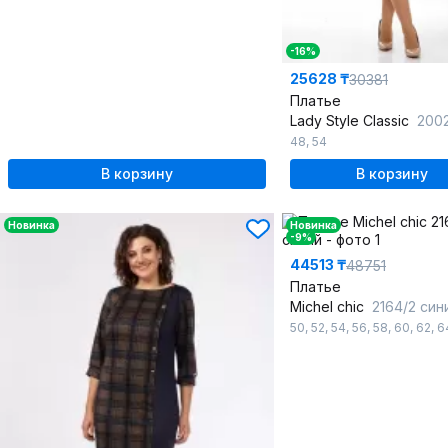
-16%
25628 ₸
30381
Платье
Lady Style Classic
2002
48
,
54
В корзину
В корзину
Новинка
Новинка
-9%
44513 ₸
48751
Платье
Michel chic
2164/2 син
50
,
52
,
54
,
56
,
58
,
60
,
62
,
6