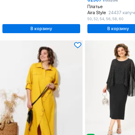
65234
Платье
Aira Style
24437 капуч
50
,
52
,
54
,
56
,
58
,
60
В корзину
В корзину