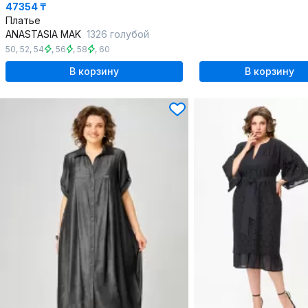
47354 ₸
Платье
ANASTASIA MAK
1326 голубой
50
,
52
,
54
,
56
,
58
,
60
В корзину
В корзину