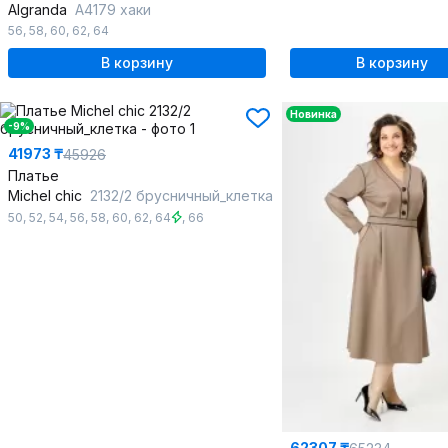
Algranda
А4179 хаки
56
,
58
,
60
,
62
,
64
В корзину
В корзину
Новинка
-9%
41973 ₸
45926
Платье
Michel chic
2132/2 брусничный_клетка
50
,
52
,
54
,
56
,
58
,
60
,
62
,
64
,
66
62307 ₸