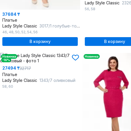
Lady Style Classic
2326/2 фио
56
,
58
37684 ₸
Платье
Lady Style Classic
3017/1 голубые-тона
46
,
48
,
50
,
52
,
54
,
56
В корзину
В корзину
Новинка
Новинка
-16%
27494 ₸
32717
Платье
Lady Style Classic
1343/7 оливковый
58
,
60