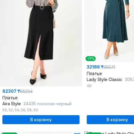
-17%
32186 ₸
38571
Платье
Lady Style Classic
3087 и
48
62307 ₸
65234
Платье
Aira Style
24435 полоска-черный
50
,
52
,
54
,
56
,
58
,
60
В корзину
В корзину