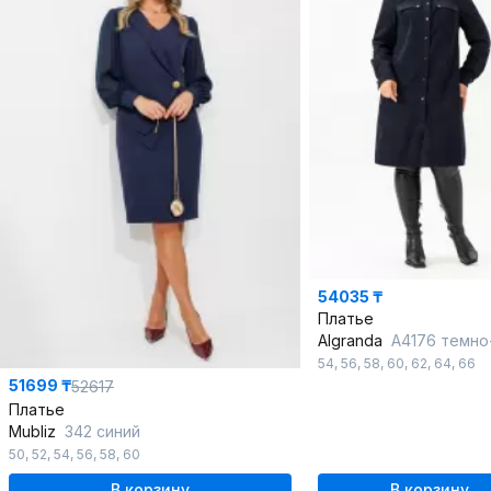
54035 ₸
Платье
Algranda
А4176 темно
54
,
56
,
58
,
60
,
62
,
64
,
66
51699 ₸
52617
Платье
Mubliz
342 синий
50
,
52
,
54
,
56
,
58
,
60
В корзину
В корзину