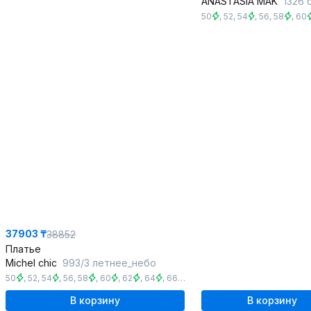
ANASTASIA MAK
1326 б
50
,
52
,
54
,
56
,
58
,
60
37903 ₸
38852
Платье
Michel chic
993/3 летнее_небо
50
,
52
,
54
,
56
,
58
,
60
,
62
,
64
,
66
,
68
В корзину
В корзину