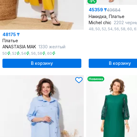
-9%
45359 ₸
49684
Накидка, Платье
Michel chic
2202 черны
48
,
50
,
52
,
54
,
56
,
58
,
60
,
6
48175 ₸
Платье
ANASTASIA MAK
1330 желтый
50
,
52
,
54
,
56
,
58
,
60
В корзину
В корзину
Новинка