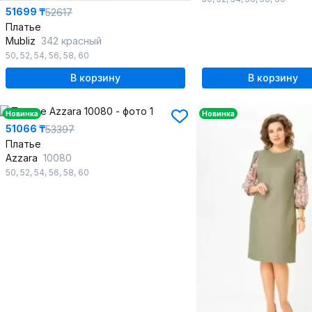
51699 ₸
52617
Платье
Mubliz
342 красный
50
,
52
,
54
,
56
,
58
,
60
В корзину
В корзину
Новинка
Новинка
51066 ₸
53397
Платье
Azzara
10080
50
,
52
,
54
,
56
,
58
,
60