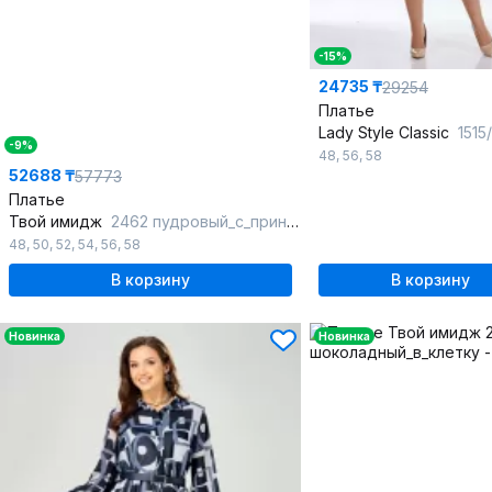
-15%
24735 ₸
29254
Платье
Lady Style Classic
1515/5 темно
-9%
48
,
56
,
58
52688 ₸
57773
Платье
Твой имидж
2462 пудровый_с_принтом
48
,
50
,
52
,
54
,
56
,
58
В корзину
В корзину
Новинка
Новинка