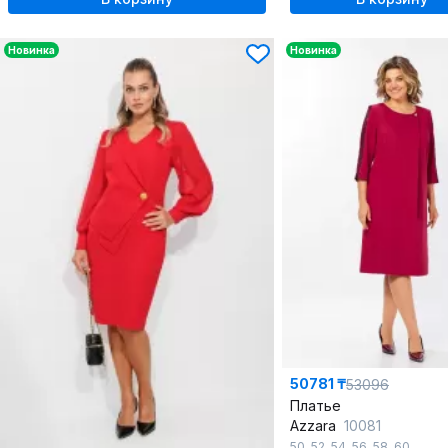
Новинка
Новинка
50781 ₸
53096
Платье
Azzara
10081
50
,
52
,
54
,
56
,
58
,
60