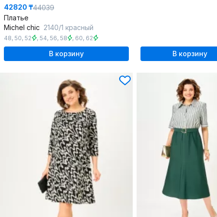
42820 ₸
44039
Платье
Michel chic
2140/1 красный
48
,
50
,
52
,
54
,
56
,
58
,
60
,
62
В корзину
В корзину