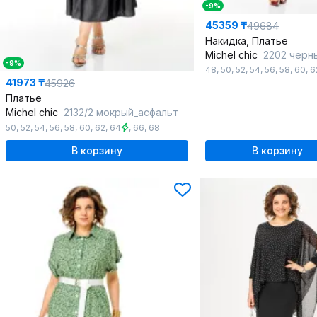
-9%
45359 ₸
49684
Накидка, Платье
Michel chic
2202 черн
-9%
48
,
50
,
52
,
54
,
56
,
58
,
60
,
6
41973 ₸
45926
Платье
Michel chic
2132/2 мокрый_асфальт
50
,
52
,
54
,
56
,
58
,
60
,
62
,
64
,
66
,
68
В корзину
В корзину