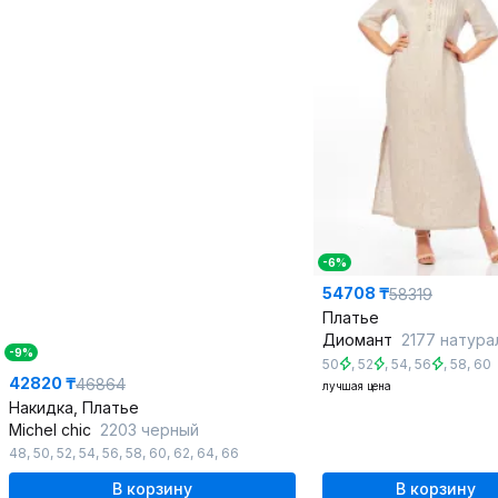
-6%
54708 ₸
58319
Платье
Диомант
2177 натура
-9%
50
,
52
,
54
,
56
,
58
,
60
42820 ₸
46864
лучшая цена
Накидка, Платье
Michel chic
2203 черный
48
,
50
,
52
,
54
,
56
,
58
,
60
,
62
,
64
,
66
В корзину
В корзину