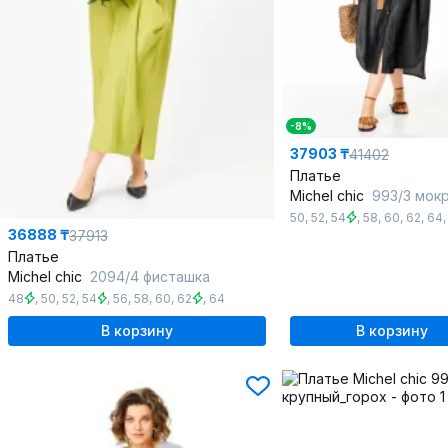
-8%
37903 ₸
41402
Платье
Michel chic
993/3 мокрый
50
,
52
,
54
,
58
,
60
,
62
,
64
36888 ₸
37913
Платье
Michel chic
2094/4 фисташка
48
,
50
,
52
,
54
,
56
,
58
,
60
,
62
,
64
В корзину
В корзину