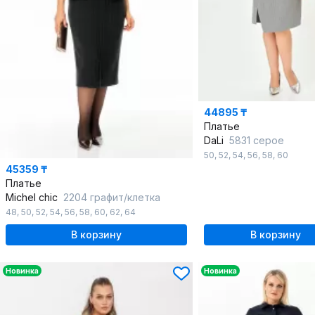
44895 ₸
Платье
DaLi
5831 серое
50
,
52
,
54
,
56
,
58
,
60
45359 ₸
Платье
Michel chic
2204 графит/клетка
48
,
50
,
52
,
54
,
56
,
58
,
60
,
62
,
64
В корзину
В корзину
Новинка
Новинка