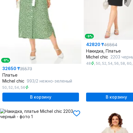
-9%
42820 ₸
46864
Накидка, Платье
Michel chic
2203 черны
-8%
48
,
50
,
52
,
54
,
56
,
58
,
60
32650 ₸
35573
Платье
Michel chic
993/2 нежно-зеленый
50
,
52
,
54
,
56
В корзину
В корзину