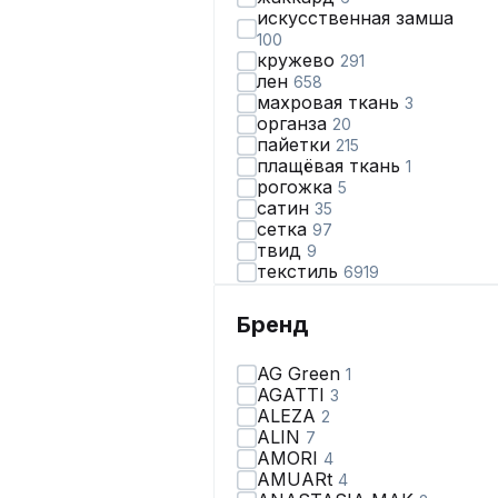
искусственная замша
100
кружево
291
лен
658
махровая ткань
3
органза
20
пайетки
215
плащёвая ткань
1
рогожка
5
сатин
35
сетка
97
твид
9
текстиль
6919
травка
6
трикотаж
2134
Бренд
фатин
5
хлопок
1418
AG Green
1
шелк
16
AGATTI
3
шерсть
46
ALEZA
2
шифон
732
ALIN
7
экокожа
132
AMORI
4
AMUARt
4