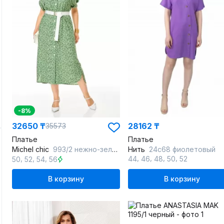
-8%
32650 ₸
28162 ₸
35573
Платье
Платье
Michel chic
993/2 нежно-зеленый
Нить
24с68 фиолетовый
,
,
,
,
,
,
,
44
46
48
50
52
50
52
54
56
В корзину
В корзину