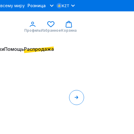
 всему миру
Розница
KZT
Профиль
Избранное
Корзина
ки
Помощь
Распродажа