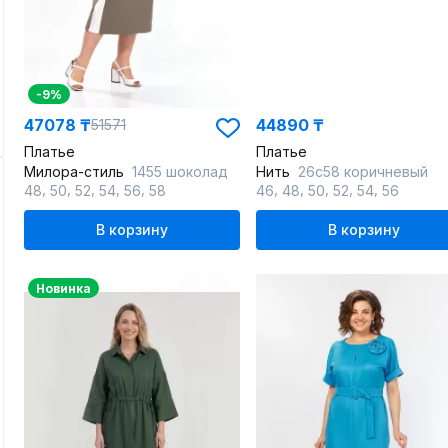
-9%
47078 ₸
44890 ₸
51571
Платье
Платье
Милора-стиль
1455 шоколад
Нить
26с58 коричневый
,
,
,
,
,
,
,
,
,
,
48
50
52
54
56
58
46
48
50
52
54
56
В корзину
В корзину
Новинка