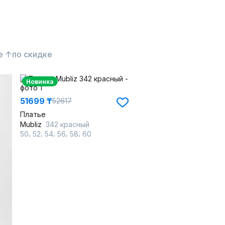
е ↑
по скидке
Новинка
51699 ₸
52617
Платье
Mubliz
342 красный
,
,
,
,
,
50
52
54
56
58
60