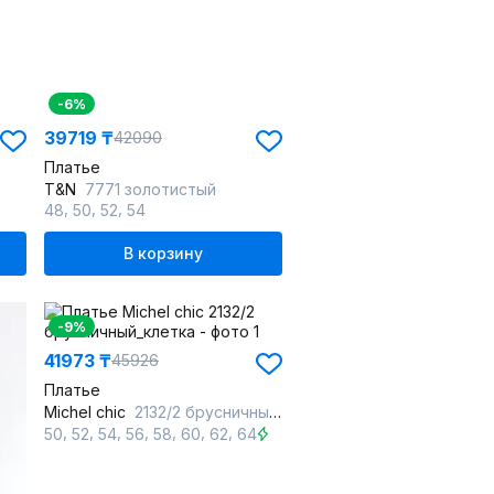
-6%
39719 ₸
42090
Платье
T&N
7771 золотистый
,
,
,
48
50
52
54
В корзину
-9%
41973 ₸
45926
Платье
Michel chic
2132/2 брусничный_клетка
,
,
,
,
,
,
,
,
50
52
54
56
58
60
62
64
66