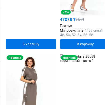
-9%
47078 ₸
51571
Платье
Милора-стиль
1455 синий
,
,
,
,
,
48
50
52
54
56
58
В корзину
В корзину
Новинка
Новинка