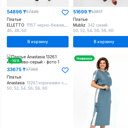
54896 ₸
51699 ₸
57446
52617
Платье
Платье
ELLETTO
11157 черно-бежевый
Mubliz
342 синий
,
,
,
,
,
,
,
46
48
50
50
52
54
56
58
60
В корзину
В корзину
Новинка
-10%
33675 ₸
37368
Платье
Anastasia
1326.1 коричнево-серый
,
,
,
,
,
50
52
54
56
58
60