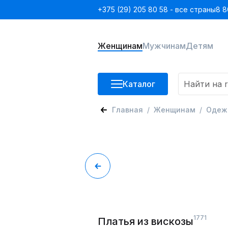
+375 (29) 205 80 58 - все страны
8 8
Женщинам
Мужчинам
Детям
Каталог
Главная
Женщинам
Одеж
1771
Платья из вискозы