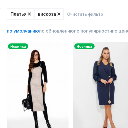
Платья
вискоза
Очистить фильтр
по умолчанию
по обновлению
по популярности
по цен
Новинка
Новинка