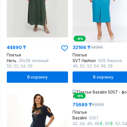
-8%
44890 ₸
32166 ₸
34966
Платье
Платье
Нить
26с58 зеленый
SVT-fashion
608 бирюза
,
,
,
,
,
,
,
,
50
52
54
56
48
50
52
54
56
58
В корзину
В корзину
-9%
75689 ₸
83390
Платье
Bazalini
5057
,
,
,
,
,
,
42
44
46
48
50
52
54