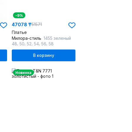
-9%
47078 ₸
51571
Платье
Милора-стиль
1455 зеленый
,
,
,
,
,
48
50
52
54
56
58
В корзину
Новинка