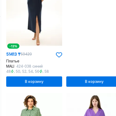
-13%
51413 ₸
59420
Платье
MALI
424-038 синий
,
,
,
,
,
48
50
52
54
56
58
В корзину
В корзину