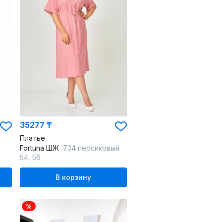
35277 ₸
Платье
Fortuna ШЖ
734 персиковый
,
54
56
В корзину
%