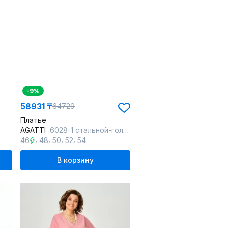
-9%
58931 ₸
64729
Платье
AGATTI
6028-1 стальной-голубой_принт
,
,
,
,
46
48
50
52
54
В корзину