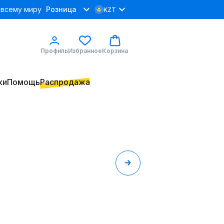
 всему миру
Розница
KZT
Профиль
Избранное
Корзина
ки
Помощь
Распродажа