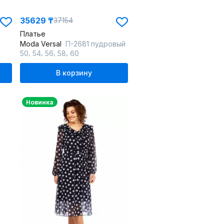
35629 ₸
37154
Платье
Moda Versal
П-2681 пудровый
,
,
,
,
50
54
56
58
60
В корзину
Новинка