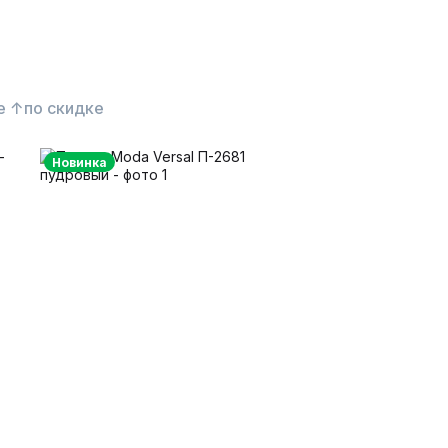
е ↑
по скидке
Новинка