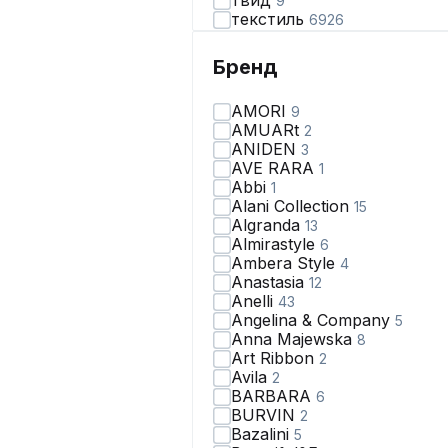
твид
9
текстиль
6926
травка
6
трикотаж
2134
Бренд
фатин
5
хлопок
1418
AMORI
9
шелк
16
AMUARt
2
шерсть
46
ANIDEN
3
шифон
732
AVE RARA
1
экокожа
132
Abbi
1
Alani Collection
15
Algranda
13
Almirastyle
6
Ambera Style
4
Anastasia
12
Anelli
43
Angelina & Сompany
5
Anna Majewska
8
Art Ribbon
2
Avila
2
BARBARA
6
BURVIN
2
Bazalini
5