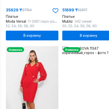
35629 ₸
51699 ₸
37154
52617
Платье
Платье
Moda Versal
П-2681 серо-розовый
Mubliz
342 синий
,
,
,
,
,
,
,
,
,
52
54
56
58
60
50
52
54
56
58
60
В корзину
В корзину
Новинка
Новинка