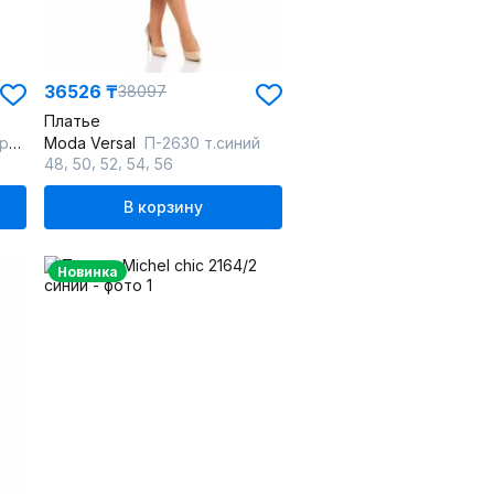
36526 ₸
38097
Платье
ох
Moda Versal
П-2630 т.синий
,
,
,
,
48
50
52
54
56
В корзину
Новинка