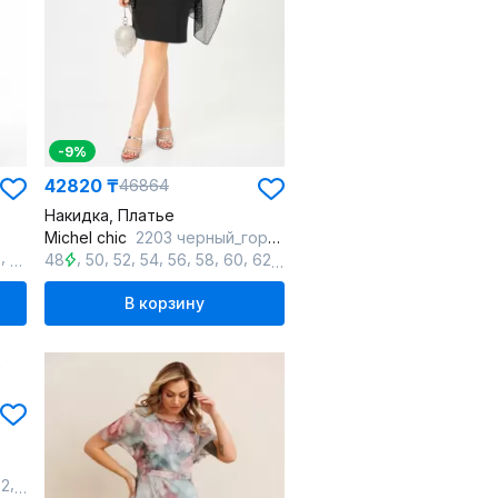
-9%
42820 ₸
46864
Накидка, Платье
Michel chic
2203 черный_горох
,
,
,
,
,
,
,
,
,
,
,
2
64
66
48
50
52
54
56
58
60
62
64
66
В корзину
,
,
62
64
66