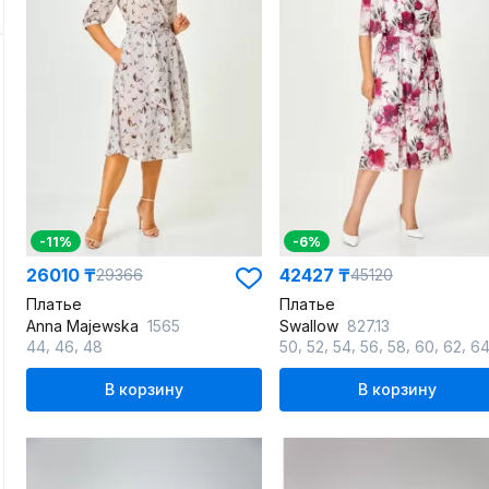
-11%
-6%
26010 ₸
42427 ₸
29366
45120
Платье
Платье
Anna Majewska
1565
Swallow
827.13
,
,
,
,
,
,
,
,
,
44
46
48
50
52
54
56
58
60
62
6
В корзину
В корзину