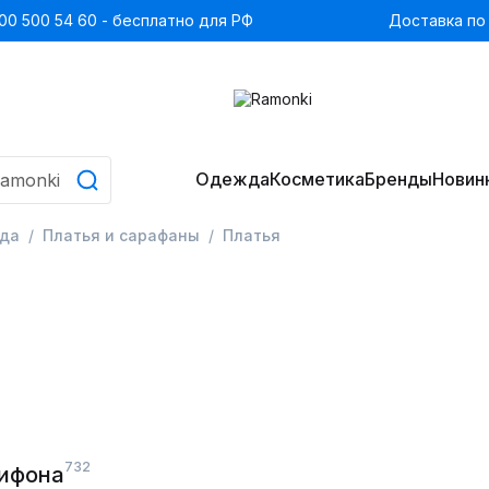
00 500 54 60 - бесплатно для РФ
Доставка по
Одежда
Косметика
Бренды
Новин
да
Платья и сарафаны
Платья
732
шифона