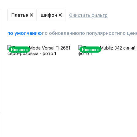
Платья
шифон
Очистить фильтр
по умолчанию
по обновлению
по популярности
по цен
Новинка
Новинка