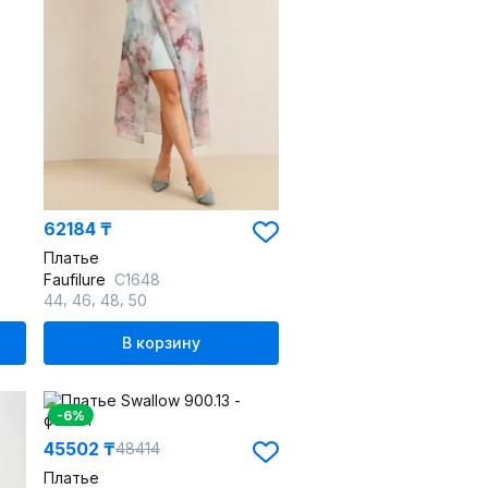
62184 ₸
Платье
Faufilure
C1648
,
,
,
44
46
48
50
В корзину
-6%
45502 ₸
48414
Платье