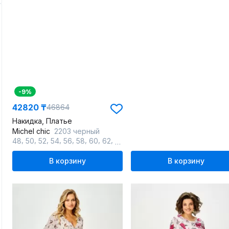
-9%
42820 ₸
46864
Накидка, Платье
Michel chic
2203 черный
,
,
,
,
,
,
,
,
,
48
50
52
54
56
58
60
62
64
66
В корзину
В корзину