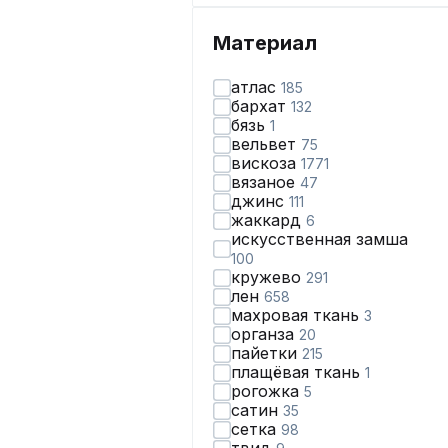
Материал
атлас
185
бархат
132
бязь
1
вельвет
75
вискоза
1771
вязаное
47
джинс
111
жаккард
6
искусственная замша
100
кружево
291
лен
658
махровая ткань
3
органза
20
пайетки
215
плащёвая ткань
1
рогожка
5
сатин
35
сетка
98