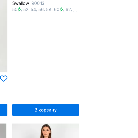
Swallow
900.13
,
,
,
,
,
,
,
50
52
54
56
58
60
62
64
4
В корзину