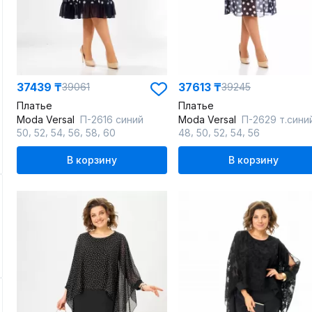
37439 ₸
37613 ₸
39061
39245
Платье
Платье
Moda Versal
П-2616 синий
Moda Versal
П-2629 т.сини
,
,
,
,
,
,
,
,
,
50
52
54
56
58
60
48
50
52
54
56
В корзину
В корзину