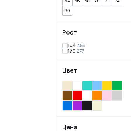
64
66
68
70
72
74
80
Рост
164
465
170
277
Цвет
Цена