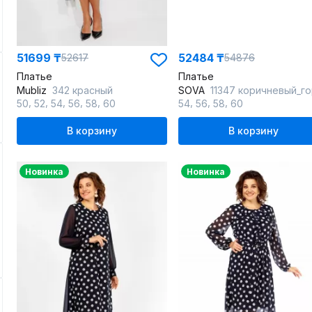
51699 ₸
52484 ₸
52617
54876
Платье
Платье
Mubliz
342 красный
SOVA
11347 коричневый_гор
,
,
,
,
,
,
,
,
50
52
54
56
58
60
54
56
58
60
В корзину
В корзину
Новинка
Новинка