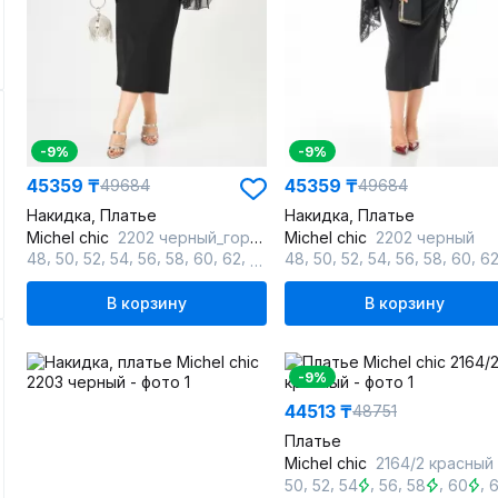
-9%
-9%
45359 ₸
45359 ₸
49684
49684
Накидка, Платье
Накидка, Платье
Michel chic
2202 черный_горох
Michel chic
2202 черный
,
,
,
,
,
,
,
,
,
,
,
,
,
,
,
,
48
50
52
54
56
58
60
62
64
66
48
50
52
54
56
58
60
6
В корзину
В корзину
-9%
44513 ₸
48751
Платье
Michel chic
2164/2 красный
,
,
,
,
,
,
50
52
54
56
58
60