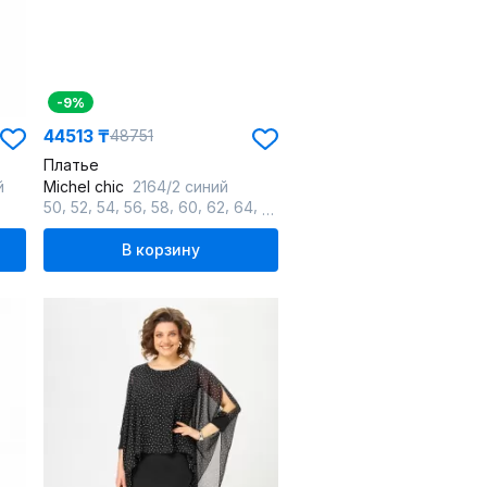
-9%
44513 ₸
48751
Платье
й
Michel chic
2164/2 синий
,
,
,
,
,
,
,
,
50
52
54
56
58
60
62
64
66
В корзину