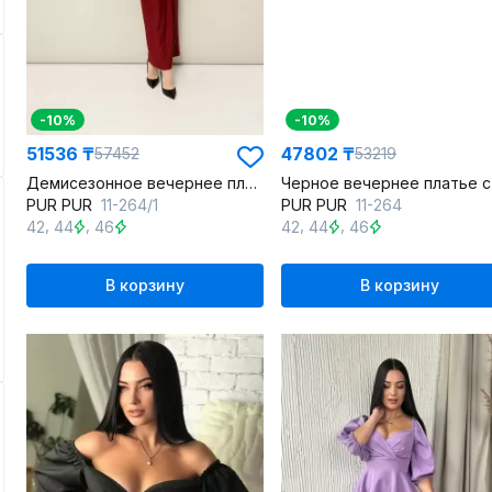
-10%
-10%
51536 ₸
47802 ₸
57452
53219
Демисезонное вечернее платье макси с асимметричным вырезом и драпировкой
PUR PUR
11-264/1
PUR PUR
11-264
,
,
,
,
42
44
46
42
44
46
В корзину
В корзину