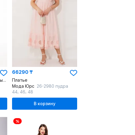
66290 ₸
Платье вечернее с открытыми плечами из трикотажа нарядное
Платье
Мода Юрс
26-2980 пудра
,
,
44
46
48
В корзину
%