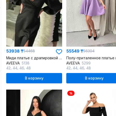
53938 ₸
55549 ₸
54468
56304
Миди платье с драпировкой и разрезом, удобно и хорошо сидит
AVEEVA
5138
AVEEVA
5299
,
,
,
,
,
,
42
44
46
48
42
44
46
48
В корзину
В корзину
%