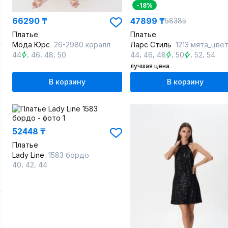
-18%
66290 ₸
47899 ₸
58385
Платье
Платье
Мода Юрс
26-2980 коралл
Ларс Стиль
1213 мята_цве
,
,
,
,
,
,
,
,
44
46
48
50
44
46
48
50
52
54
лучшая цена
В корзину
В корзину
52448 ₸
Платье
Lady Line
1583 бордо
,
,
40
42
44