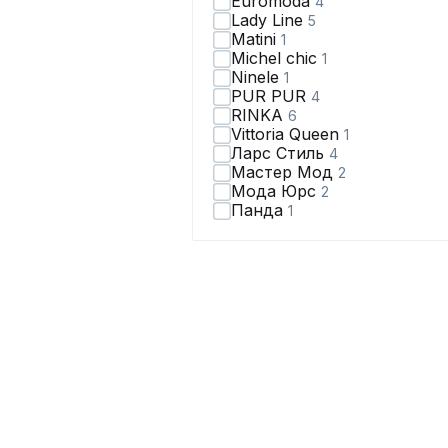
Euromoda
4
Lady Line
5
Matini
1
Michel chic
1
Ninele
1
PUR PUR
4
RINKA
6
Vittoria Queen
1
Ларс Стиль
4
Мастер Мод
2
Мода Юрс
2
Панда
1