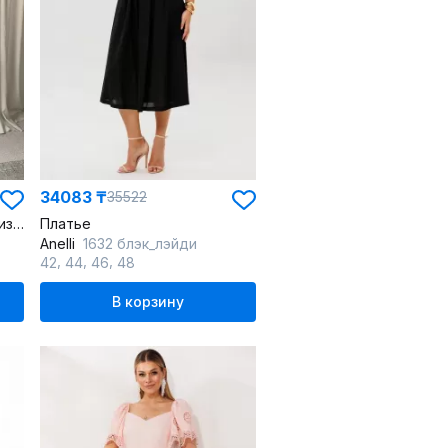
34083 ₸
35522
Полу-приталенное платье из текстиля с драпировкой и буфами
Платье
Anelli
1632 блэк_лэйди
,
,
,
42
44
46
48
В корзину