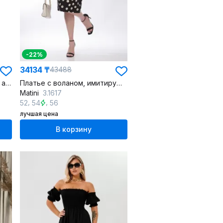
-22%
34134 ₸
43488
Черное вечернее платье с асимметричным вырезом и разрезом
Платье с воланом, имитирующим рукав-крыло из текстиля
Matini
3.1617
,
,
52
54
56
лучшая цена
В корзину