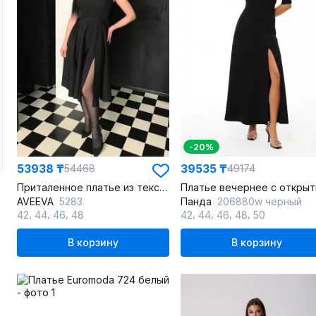
-20%
53938 ₸
39535 ₸
54468
49174
Приталенное платье из текстиля с разрезом и буфами
AVEEVA
5283
Панда
206880w черный
,
,
,
,
,
,
,
42
44
46
48
42
44
46
48
50
В корзину
В корзину