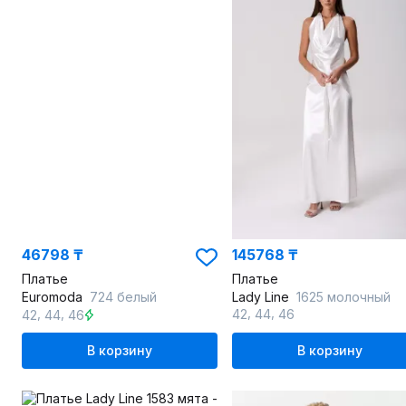
46798 ₸
145768 ₸
Платье
Платье
Euromoda
724 белый
Lady Line
1625 молочный
,
,
,
,
42
44
46
42
44
46
В корзину
В корзину