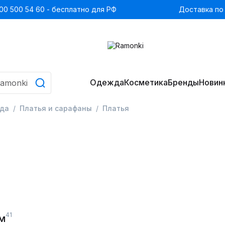
00 500 54 60 - бесплатно для РФ
Доставка по
Одежда
Косметика
Бренды
Новин
да
Платья и сарафаны
Платья
41
м