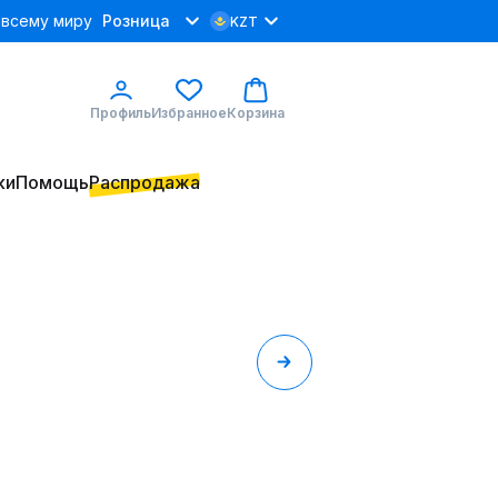
 всему миру
Розница
KZT
Профиль
Избранное
Корзина
ки
Помощь
Распродажа