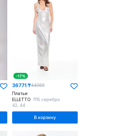
-17%
36771 ₸
44069
Платье
ELLETTO
1115 серебро
,
42
44
В корзину