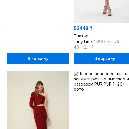
52448 ₸
Платье
Lady Line
1583 черный
,
,
40
42
44
В корзину
В корзину