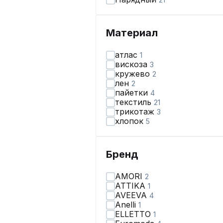
Материал
атлас
1
вискоза
3
кружево
2
лен
2
пайетки
4
текстиль
21
трикотаж
3
хлопок
5
Бренд
AMORI
2
ATTIKA
1
AVEEVA
4
Anelli
1
ELLETTO
1