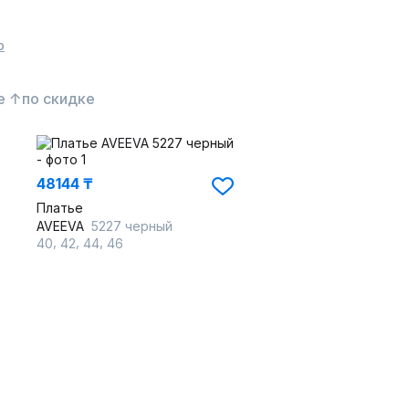
р
е ↑
по скидке
48144 ₸
Платье
AVEEVA
5227 черный
,
,
,
40
42
44
46