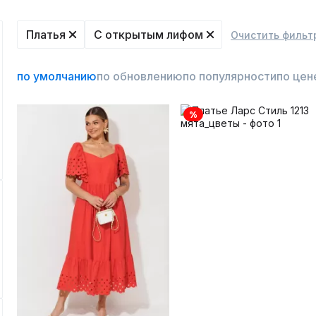
Платья
С открытым лифом
Очистить фильт
по умолчанию
по обновлению
по популярности
по цен
%