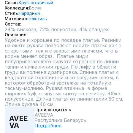
Сезон
Круглогодичный
Коллекция
Весна
Стиль
Нарядный
Материал
текстиль
Состав
24% вискоза, 72% полиэстер, 4% спандек
Описание
Удобное и хорошее по посадке платье. Резинки 
на окате рукава позволяют носить платье как с 
открытыми, так и с закрытыми плечами, что в 
корне меняет образ.  Платье миди 
полуприлегающего силуэта отрезное по линии 
талии и ниже линии груди. По лифу в области 
груди выполнена драпировка. Спинка платья с 
квадратной горловиной и со средним швом, в 
котором обработана застежка на потайную 
тесьму-молнию. Рукава втачные  в форме 
широких буф, стянутые внизу на резинку. Юбка 
полусолнце. Длина платья от линии талии 50 см. 
Длина рукава 46 см.
Производитель
AVEEVA
AVEE
Республика Беларусь
VA
Подробнее