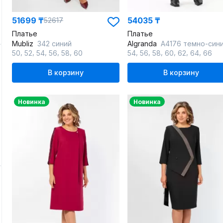
51699 ₸
54035 ₸
52617
Платье
Платье
Mubliz
342 синий
Algranda
А4176 темно-син
,
,
,
,
,
,
,
,
,
,
,
50
52
54
56
58
60
54
56
58
60
62
64
66
В корзину
В корзину
Новинка
Новинка