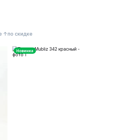
е ↑
по скидке
Новинка