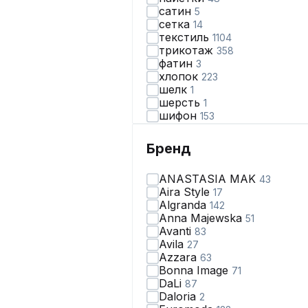
сатин
5
сетка
14
текстиль
1104
трикотаж
358
фатин
3
хлопок
223
шелк
1
шерсть
1
шифон
153
экокожа
20
Бренд
ANASTASIA MAK
43
Aira Style
17
Algranda
142
Anna Majewska
51
Avanti
83
Avila
27
Azzara
63
Bonna Image
71
DaLi
87
Daloria
2