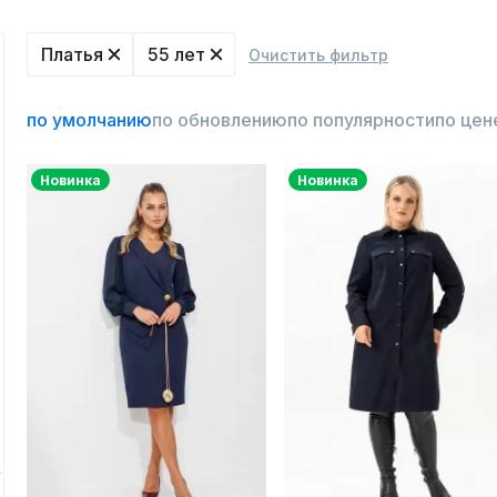
Платья
55 лет
Очистить фильтр
по умолчанию
по обновлению
по популярности
по цен
Новинка
Новинка