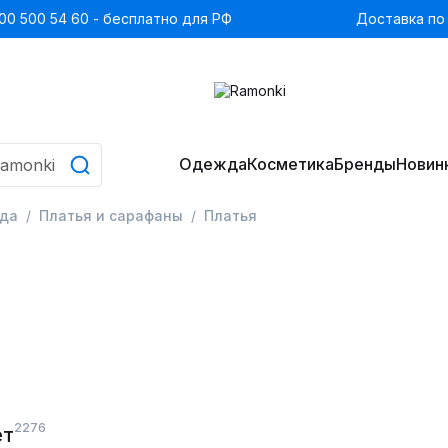
00 500 54 60 - бесплатно для РФ
Доставка по
Одежда
Косметика
Бренды
Новин
да
Платья и сарафаны
Платья
2276
ет