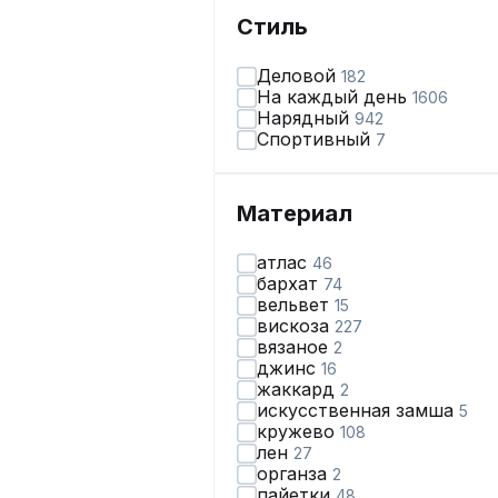
Стиль
Деловой
182
На каждый день
1606
Нарядный
942
Спортивный
7
Материал
атлас
46
бархат
74
вельвет
15
вискоза
227
вязаное
2
джинс
16
жаккард
2
искусственная замша
5
кружево
108
лен
27
органза
2
пайетки
48