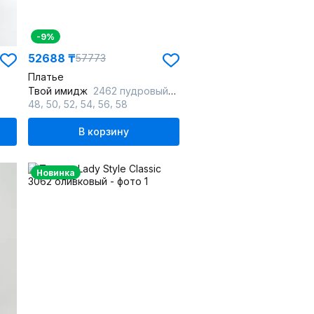
-9%
52688 ₸
57773
Платье
Твой имидж
2462 пудровый_с_принтом
,
,
,
,
,
48
50
52
54
56
58
В корзину
Новинка