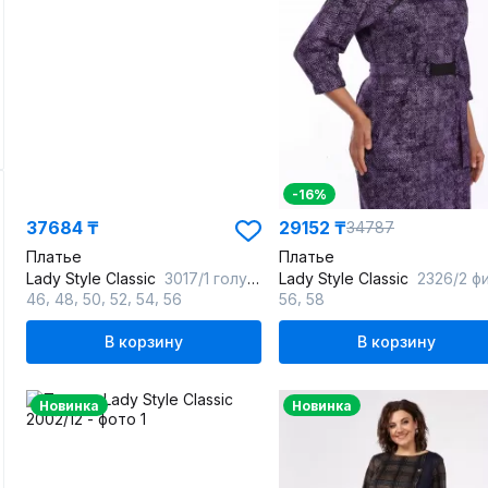
-16%
37684 ₸
29152 ₸
34787
Платье
Платье
Lady Style Classic
3017/1 голубые-тона
Lady Style Classic
2326/2 фиолетовые-
,
,
,
,
,
,
46
48
50
52
54
56
56
58
В корзину
В корзину
Новинка
Новинка