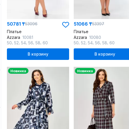
50781 ₸
51066 ₸
53096
53397
Платье
Платье
Azzara
10081
Azzara
10080
,
,
,
,
,
,
,
,
,
,
50
52
54
56
58
60
50
52
54
56
58
60
В корзину
В корзину
Новинка
Новинка