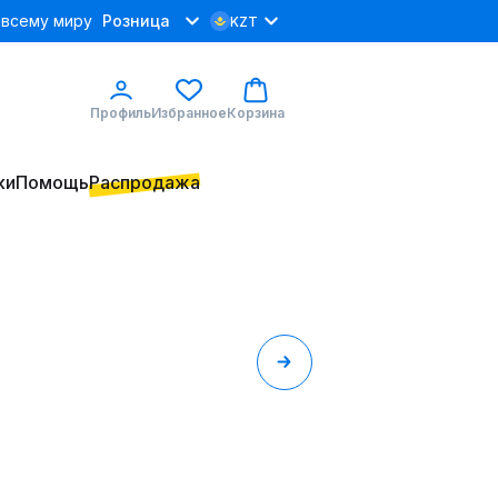
 всему миру
Розница
KZT
Профиль
Избранное
Корзина
ки
Помощь
Распродажа