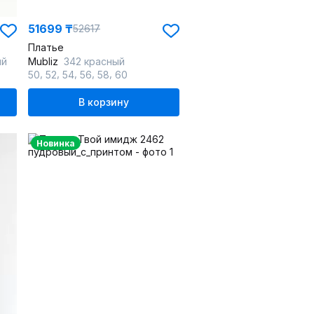
51699 ₸
52617
Платье
ий
Mubliz
342 красный
,
,
,
,
,
50
52
54
56
58
60
В корзину
Новинка