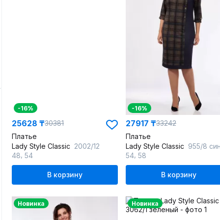
-16%
-16%
25628 ₸
27917 ₸
30381
33242
Платье
Платье
Lady Style Classic
2002/12
Lady Style Classic
955/8 синиий-х
,
,
48
54
54
58
В корзину
В корзину
Новинка
Новинка