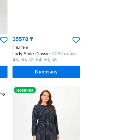
35578 ₸
Платье
ку
Lady Style Classic
3062 оливковый
,
,
,
,
,
48
50
52
54
56
58
В корзину
Новинка