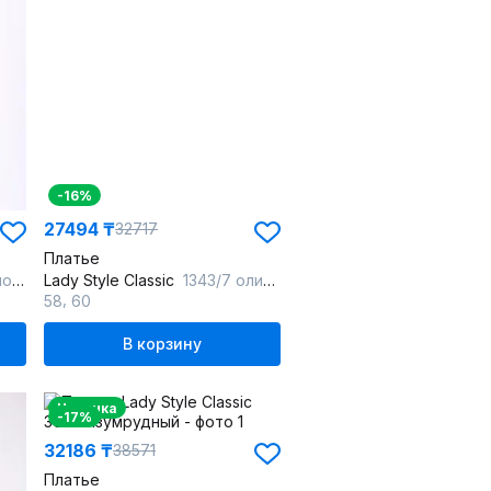
-16%
27494 ₸
32717
Платье
тона
Lady Style Classic
1343/7 оливковый
,
58
60
В корзину
Новинка
-17%
32186 ₸
38571
Платье