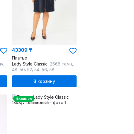
43309 ₸
Платье
она
Lady Style Classic
2668 темно-синий
,
,
,
,
,
48
50
52
54
56
58
В корзину
Новинка