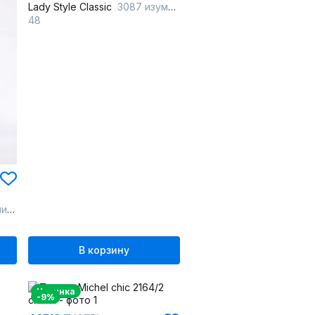
Lady Style Classic
3087 изумрудный
48
аки
В корзину
Новинка
-9%