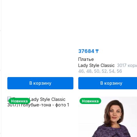
37684 ₸
Платье
Lady Style Classic
3017 коричневые-т
,
,
,
,
,
46
48
50
52
54
56
В корзину
В корзину
Новинка
Новинка