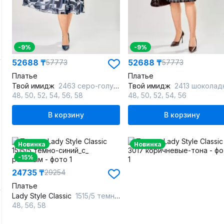
-9%
-9%
52688 ₸
52688 ₸
57773
57773
Платье
Платье
Твой имидж
2463 серо-голубой_с_принтом
Твой имидж
2413 шоколадный_в_клет
,
,
,
,
,
,
,
,
,
48
50
52
54
56
58
48
50
52
54
56
В корзину
В корзину
Новинка
Новинка
-15%
24735 ₸
29254
Платье
Lady Style Classic
1515/5 темно-синий_с_ розовым
,
,
48
56
58