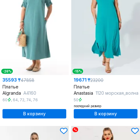
-26%
-15%
35593 ₸
19671 ₸
47858
23200
Платье
Платье
Algranda
А4160
Anastasia
1120 морская_волна
60
,
64
,
72
,
74
,
76
50
последний размер
В корзину
В корзину
%