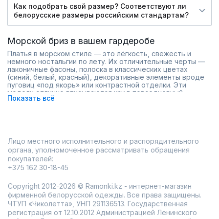
Как подобрать свой размер? Соответствуют ли
белорусские размеры российским стандартам?
Морской бриз в вашем гардеробе
Платья в морском стиле — это лёгкость, свежесть и
немного ностальгии по лету. Их отличительные черты —
лаконичные фасоны, полоска в классических цветах
(синий, белый, красный), декоративные элементы вроде
пуговиц «под якорь» или контрастной отделки. Эти
модели отлично вписываются как в повседневный
Показать всё
гардероб, так и в отпускной чемодан.
Платье в морском стиле — универсальный вариант, когда
хочется выглядеть стильно без лишней вычурности. Оно
легко сочетается с белыми кедами, сандалиями или даже
босоножками на каблуке. Всё зависит от настроения и
повода.
Лицо местного исполнительного и распорядительного
Что особенно приятно:
органа, уполномоченное рассматривать обращения
покупателей:
удобные ткани, подходящие для жары и переменчивой
погоды
+375 162 30-18-45
силуэты, которые подчёркивают фигуру, но не
сковывают движения
Copyright 2012-2026 © Ramonki.kz - интернет-магазин
модели как с длиной миди, так и чуть выше колена
фирменной белорусской одежды. Все права защищены.
одежда от проверенных производителей с хорошей
ЧТУП «Чиколетта», УНП 291136513. Государственная
посадкой
регистрация от 12.10.2012 Администрацией Ленинского
В интернет-магазине Ramonki легко подобрать платье по