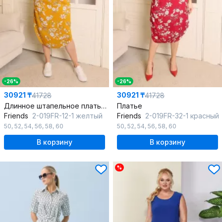
-26%
-26%
30921 ₸
30921 ₸
41728
41728
Длинное штапельное платье с карманами и воздушным силуэтом
Платье
Friends
2-019FR-12-1 желтый
Friends
2-019FR-32-1 красный
50
,
52
,
54
,
56
,
58
,
60
50
,
52
,
54
,
56
,
58
,
60
В корзину
В корзину
%