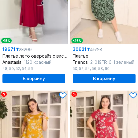
-15%
-26%
19671 ₸
30921 ₸
23200
41728
Платье лето оверсайз с вискозой и трикотажем
Платье
Anastasia
1120 красный
Friends
2-019FR-6-1 зеленый
48
,
50
,
52
,
54
,
56
50
,
52
,
54
,
56
,
58
,
60
В корзину
В корзину
%
%