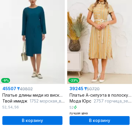
-9%
-23%
45507 ₸
39245 ₸
49802
50720
Платье длины миди из вискозы и трикотажа в голубом цвете
Платье А-силуэта в полоску с поясом и вытачками
Твой имидж
1752 морская_волна
Мода Юрс
2757 горчица_зеленая полоска
52
,
54
,
56
52
лучшая цена
В корзину
В корзину