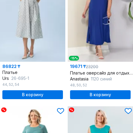
-15%
86822 ₸
19671 ₸
23200
Платье
Платье оверсайз для отдыха из вискозы и трикотажа
Urs
26-695-1
Anastasia
1120 синий
44
,
52
,
54
48
,
50
,
52
В корзину
В корзину
%
%