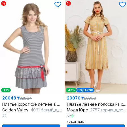
%
%
-41%
-43%
ПОДАРОК
20048 ₸
29070 ₸
33864
50720
Платье короткое летнее в морском стиле с бантом
Платье летнее полоска из хлопка с поясом в морском стиле
Golden Valley
4061 белый_в_син_полоску
Мода Юрс
2757 горчица_зеленая полоска
42
52
лучшая цена