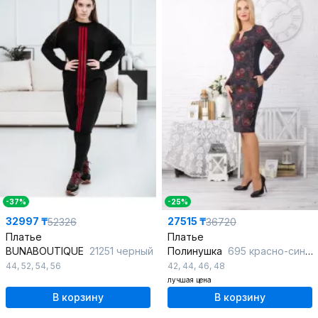
-37%
-25%
32997 ₸
27515 ₸
52326
36720
Платье
Платье
BUNABOUTIQUE
21251 черный
Полинушка
695 красно-синие_цветы
44
,
52
,
54
,
56
42
,
44
,
46
,
48
лучшая цена
В корзину
В корзину