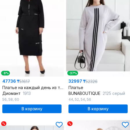
-8%
-37%
47736 ₸
32997 ₸
51617
52326
Платье на каждый день из текстиля и хлопка, черное, о-образный силуэт
Платье
Диомант
1913
BUNABOUTIQUE
2125 серый
56
,
58
,
60
44
,
52
,
54
,
56
В корзину
В корзину
%
%