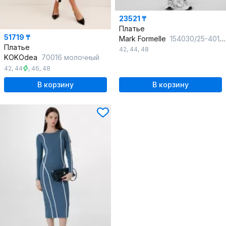
23521 ₸
Платье
51719 ₸
Mark Formelle
154030/25-40175Ц-1 черный
Платье
42
,
44
,
48
KOKOdea
70016 молочный
42
,
44
,
46
,
48
В корзину
В корзину