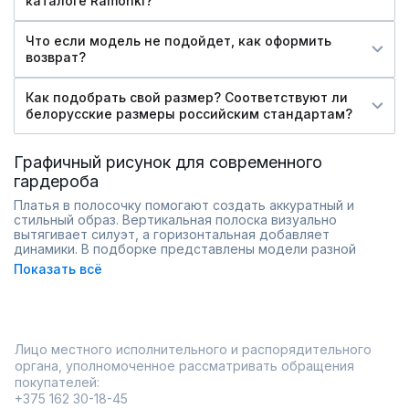
каталоге Ramonki?
Что если модель не подойдет, как оформить
возврат?
Как подобрать свой размер? Соответствуют ли
белорусские размеры российским стандартам?
Графичный рисунок для современного
гардероба
Платья в полосочку помогают создать аккуратный и
стильный образ. Вертикальная полоска визуально
вытягивает силуэт, а горизонтальная добавляет
динамики. В подборке представлены модели разной
длины и кроя — от повседневных до более
Показать всё
выразительных.
Полоска легко сочетается с базовыми аксессуарами и
обувью. Спокойные цветовые решения подходят для
делового гардероба, а контрастные варианты становятся
ярким акцентом. Разнообразие размеров упрощает
Лицо местного исполнительного и распорядительного
выбор.
органа, уполномоченное рассматривать обращения
актуальный графичный принт;
покупателей:
разные направления полоски;
+375 162 30-18-45
варианты для разных сезонов;