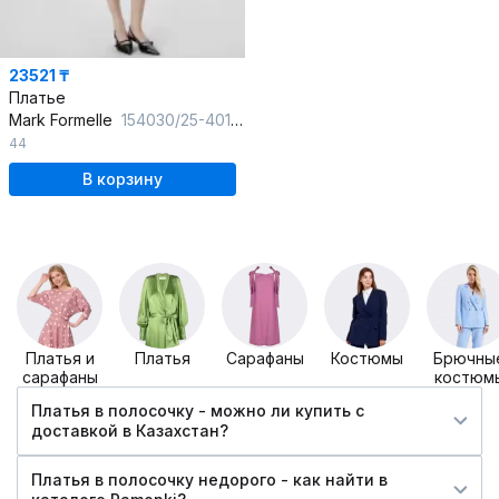
23521 ₸
Платье
Mark Formelle
154030/25-40175Ц-1 турмалин
44
В корзину
Платья и
Платья
Сарафаны
Костюмы
Брючны
сарафаны
костюм
Платья в полосочку - можно ли купить c
доставкой в Казахстан?
Платья в полосочку недорого - как найти в