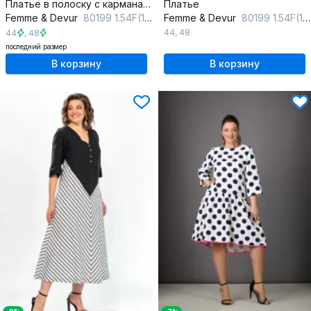
Платье в полоску с карманами и складками
Платье
Femme & Devur
80199 1.54F(170)
Femme & Devur
80199 1.54F(170)
44
,
48
44
,
48
последний размер
В корзину
В корзину