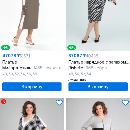
-9%
-8%
47078 ₸
37067 ₸
51571
40438
Платье
Платье нарядное с запахом и коротким рукавом из текстиля
Милора-стиль
1455 шоколад
Rishelie
968 зебра
48
,
50
,
52
,
54
,
56
,
58
48
,
50
,
52
,
54
лучшая цена
В корзину
В корзину
%