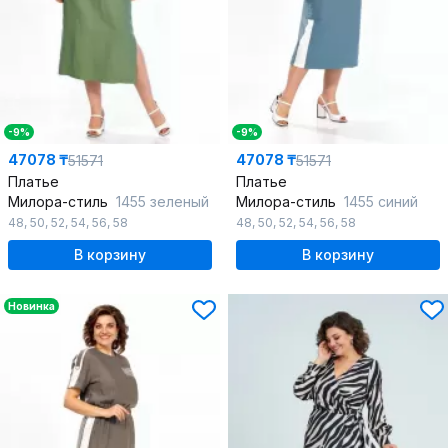
-9%
-9%
47078 ₸
47078 ₸
51571
51571
Платье
Платье
Милора-стиль
1455 зеленый
Милора-стиль
1455 синий
48
,
50
,
52
,
54
,
56
,
58
48
,
50
,
52
,
54
,
56
,
58
В корзину
В корзину
Новинка