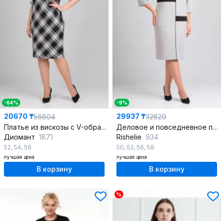
-64%
-9%
20670 ₸
29937 ₸
56804
32829
Платье из вискозы с V-образным вырезом и отделочной тканью
Деловое и повседневное платье с вытачками и декоративными элементами
Диомант
1871
Rishelie
934
52
,
54
,
56
50
,
52
,
56
,
58
лучшая цена
лучшая цена
В корзину
В корзину
%