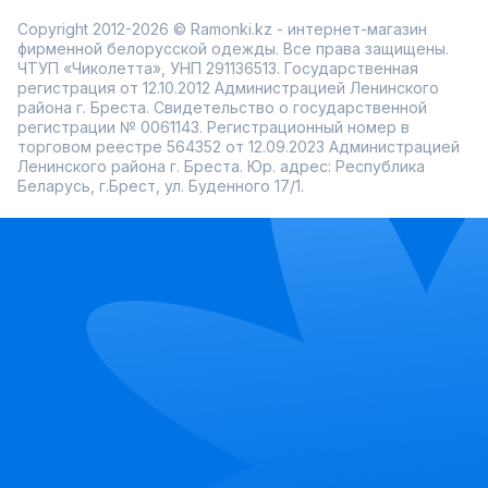
регулярные предложения со скидками.
Copyright 2012-2026 © Ramonki.kz - интернет-магазин
Ramonki предлагает удобный онлайн-выбор, быструю
фирменной белорусской одежды. Все права защищены.
доставку по России и возможность примерки перед
ЧТУП «Чиколетта», УНП 291136513. Государственная
покупкой.
регистрация от 12.10.2012 Администрацией Ленинского
района г. Бреста. Свидетельство о государственной
регистрации № 0061143. Регистрационный номер в
торговом реестре 564352 от 12.09.2023 Администрацией
Ленинского района г. Бреста. Юр. адрес: Республика
Беларусь, г.Брест, ул. Буденного 17/1.