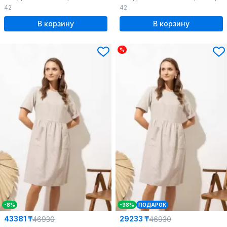
42
42
В корзину
В корзину
%
-8%
-38%
ПОДАРОК
43381 ₸
29233 ₸
46930
46930