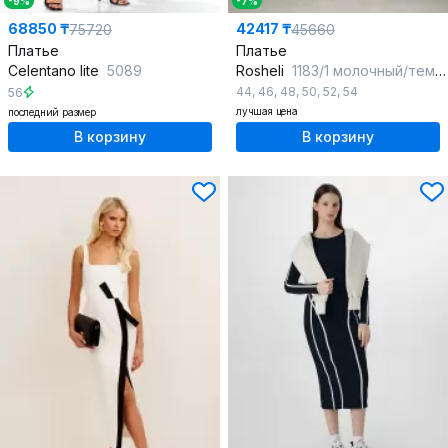
-9%
-7%
68850 ₸
42417 ₸
75720
45660
Платье
Платье
Celentano lite
5089
Rosheli
1183/1 молочный/темно-синий
44
,
46
,
48
,
50
,
52
,
54
56
лучшая цена
последний размер
В корзину
В корзину