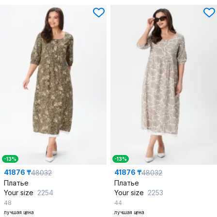
-13%
-13%
41876 ₸
41876 ₸
48032
48032
Платье
Платье
Your size
2254
Your size
2253
48
44
лучшая цена
лучшая цена