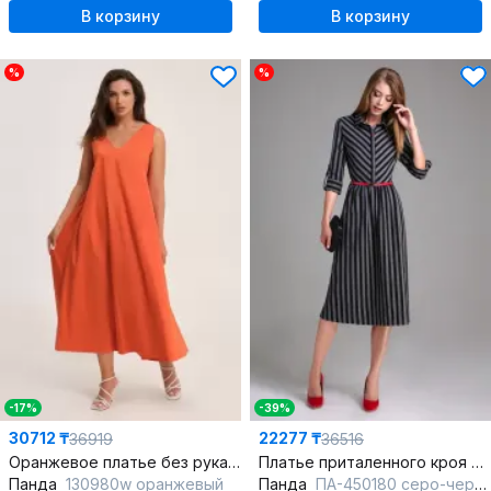
В корзину
В корзину
%
%
-17%
-39%
30712 ₸
22277 ₸
36919
36516
Оранжевое платье без рукавов с глубоким V и волнами
Платье приталенного кроя расклешенная длина ниже колена
Панда
130980w оранжевый
Панда
ПА-450180 серо-черный