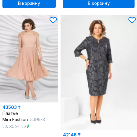
В корзину
В корзину
43503 ₸
Платье
Mira Fashion
5399-3
50
,
52
,
54
,
56
42146 ₸