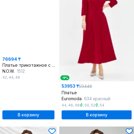
76694 ₸
Платье трикотажное с корсетом и эффектной вышивкой
N.O.W.
1512
42
,
44
,
46
-9%
53953 ₸
59446
Платье
Euromoda
634 красный
44
,
46
,
48
,
50
,
52
,
54
В корзину
В корзину