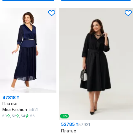
47818 ₸
Платье
Mira Fashion
5621
50
,
52
,
54
,
56
-9%
52785 ₸
57931
Платье