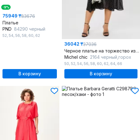
-9%
75949 ₸
83676
Платье
PND
84290 черный
52
,
54
,
56
,
58
,
60
,
62
36042 ₸
37036
Черное платье на торжество из шифона с воланами
Michel chic
2164 черный,горох
50
,
52
,
54
,
56
,
58
,
60
,
62
,
64
,
66
В корзину
В корзину