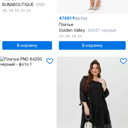
BUNABOUTIQUE
2140
46
,
48
,
50
,
52
,
54
47491 ₸
48792
Платье
Golden Valley
44347 черный
44
,
46
,
48
,
50
В корзину
В корзину