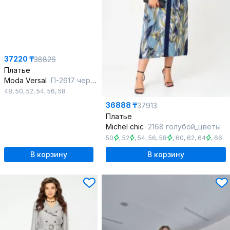
37220 ₸
38826
Платье
Moda Versal
П-2617 черный
48
,
50
,
52
,
54
,
56
,
58
36888 ₸
37913
Платье
Michel chic
2168 голубой_цветы
50
,
52
,
54
,
56
,
58
,
60
,
62
,
64
,
66
В корзину
В корзину