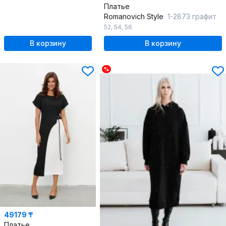
Платье
Romanovich Style
1-2873 графит
52
,
54
,
56
В корзину
В корзину
%
49179 ₸
Платье