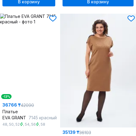
В корзину
В корзину
-13%
36766 ₸
42090
Платье
EVA GRANT
7145 красный
48
,
50
,
52
,
54
,
56
,
58
35139 ₸
36103