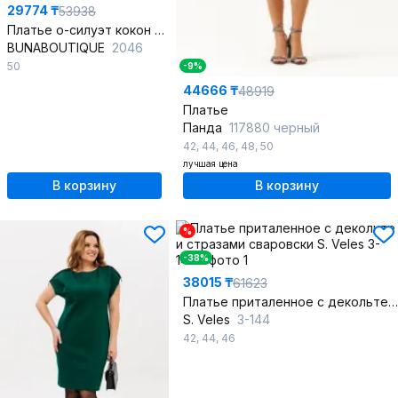
29774 ₸
53938
Платье о-силуэт кокон из трикотажа и сетки с стразами
BUNABOUTIQUE
2046
50
-9%
44666 ₸
48919
Платье
Панда
117880 черный
42
,
44
,
46
,
48
,
50
лучшая цена
В корзину
В корзину
%
-38%
38015 ₸
61623
Платье приталенное с декольте и стразами сваровски
S. Veles
3-144
42
,
44
,
46