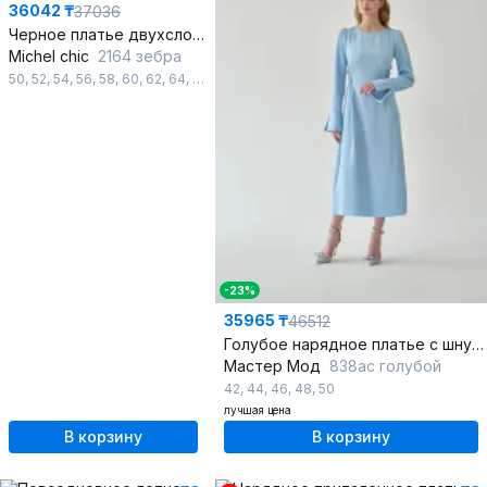
36042 ₸
37036
Черное платье двухслойное из шифона с воланами и завязками
Michel chic
2164 зебра
50
,
52
,
54
,
56
,
58
,
60
,
62
,
64
,
66
-23%
35965 ₸
46512
Голубое нарядное платье с шнуровкой и стразы
Мастер Мод
838ас голубой
42
,
44
,
46
,
48
,
50
лучшая цена
В корзину
В корзину