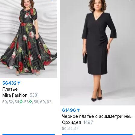
56432 ₸
Платье
Mira Fashion
5331
50
,
52
,
54
,
56
,
58
,
60
,
62
61496 ₸
Черное платье с асимметричным вырезом и стразами
Орхидея
1497
50
,
52
,
54