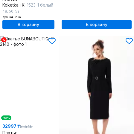
Koketka i K
1523-1 белый
48
,
50
,
52
лучшая цена
В корзину
В корзину
%
-41%
32997 ₸
55549
Платье