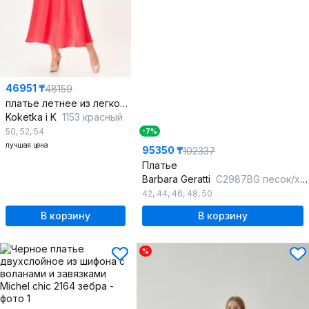
46951 ₸
48159
платье летнее из легкой ткани с разрезом и бабочкой
Koketka i K
1153 красный
50
,
52
,
54
-7%
лучшая цена
95350 ₸
102337
Платье
Barbara Geratti
С2987BG песок/хаки
42
,
44
,
46
,
48
,
50
В корзину
В корзину
%