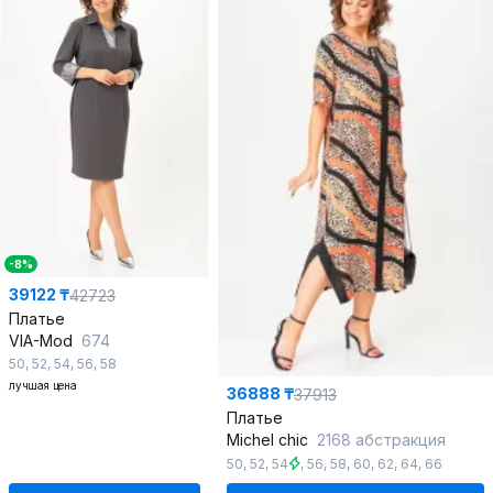
-8%
39122 ₸
42723
Платье
VIA-Mod
674
50
,
52
,
54
,
56
,
58
лучшая цена
36888 ₸
37913
Платье
Michel chic
2168 абстракция
50
,
52
,
54
,
56
,
58
,
60
,
62
,
64
,
66