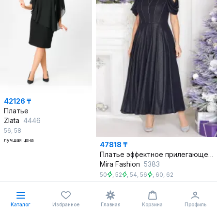
42126 ₸
Платье
Zlata
4446
56
,
58
лучшая цена
47818 ₸
Платье эффектное прилегающее из шифона
Mira Fashion
5383
50
,
52
,
54
,
56
,
60
,
62
В корзину
В корзину
Каталог
Избранное
Главная
Корзина
Профиль