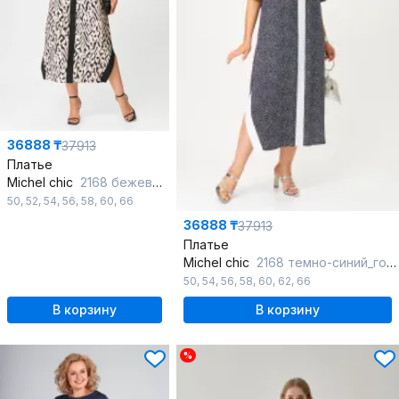
36888 ₸
37913
Платье
Michel chic
2168 бежевый_черный
50
,
52
,
54
,
56
,
58
,
60
,
66
36888 ₸
37913
Платье
Michel chic
2168 темно-синий_горох
50
,
54
,
56
,
58
,
60
,
62
,
66
В корзину
В корзину
%