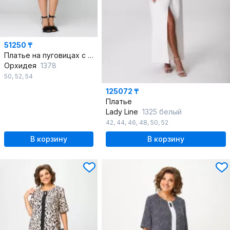
51250 ₸
Платье на пуговицах с отделкой из страз и карманами
Орхидея
1378
50
,
52
,
54
125072 ₸
Платье
Lady Line
1325 белый
42
,
44
,
46
,
48
,
50
,
52
В корзину
В корзину