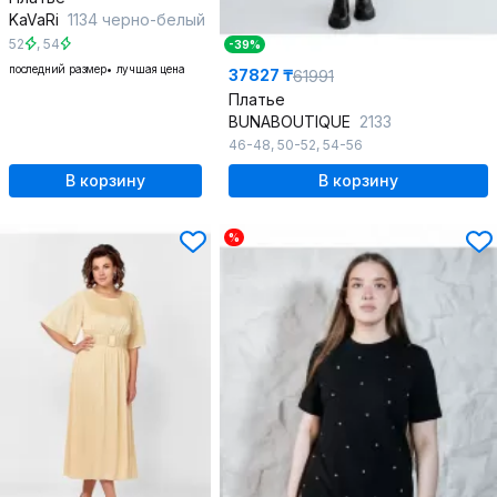
KaVaRi
1134 черно-белый
52
,
54
-39%
последний размер
лучшая цена
37827 ₸
61991
Платье
BUNABOUTIQUE
2133
46-48
,
50-52
,
54-56
В корзину
В корзину
%