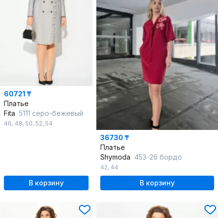
60721 ₸
Платье
Fita
5111 серо-бежевый
46
,
48
,
50
,
52
,
54
36730 ₸
Платье
Shymoda
453-26 бордо
42
,
44
В корзину
В корзину