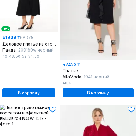
-9%
61909 ₸
68075
Деловое платье из струящейся ткани с стразы и поясом
Панда
209180w черный
46
,
48
,
50
,
52
,
54
,
56
52423 ₸
Платье
AltaModa
1041 черный
48
,
50
В корзину
В корзину