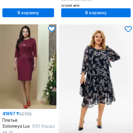
лучшая цена
В корзину
В корзину
41897 ₸
42758
Платье
Solomeya Lux
630 бордо
48
,
50