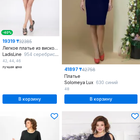
-40%
19319 ₸
32385
Легкое платье из вискозы и трикотажа с металлизированным напылением
LadisLine
954 серебристый
42
,
44
,
46
лучшая цена
41897 ₸
42758
Платье
Solomeya Lux
630 синий
48
В корзину
В корзину