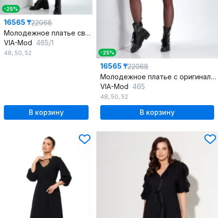
-25%
16565 ₸
22068
Молодежное платье свободного силуэта с стразами
VIA-Mod
465/1
48
,
50
,
52
-25%
16565 ₸
22068
Молодежное платье с оригинальным рукавом и стразами
VIA-Mod
465
48
,
50
,
52
В корзину
В корзину