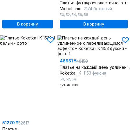
Платье-футляр из эластичного трикотажа с молниями и стразами
Michel chic
2174 бежевый
50
,
52
,
54
,
56
,
58
В корзину
В корзину
46951 ₸
48159
Платье на каждый день удлиненное с переливающимся эффектом
Koketka i K
1153 фуксия
50
,
52
,
54
лучшая цена
51270 ₸
52617
Платье