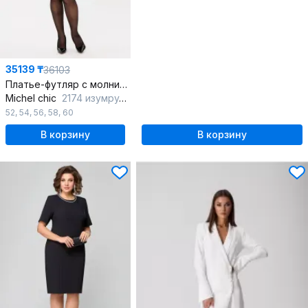
35139 ₸
36103
Платье-футляр с молниями и рукавами со стразами
Michel chic
2174 изумрудный
52
,
54
,
56
,
58
,
60
В корзину
В корзину