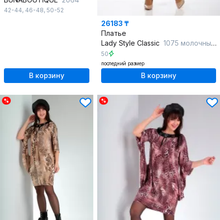
42-44
,
46-48
,
50-52
26183 ₸
Платье
Lady Style Classic
1075 молочный_с_красным
50
последний размер
В корзину
В корзину
%
%