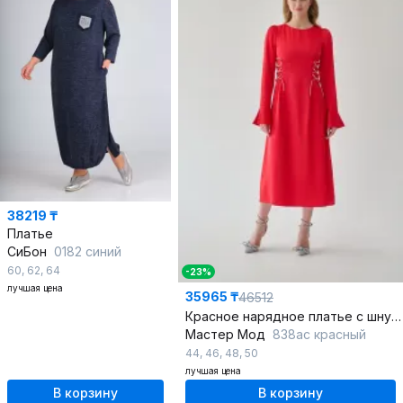
38219 ₸
Платье
СиБон
0182 синий
60
,
62
,
64
-23%
лучшая цена
35965 ₸
46512
Красное нарядное платье с шнуровкой и стразы
Мастер Мод
838ас красный
44
,
46
,
48
,
50
лучшая цена
В корзину
В корзину