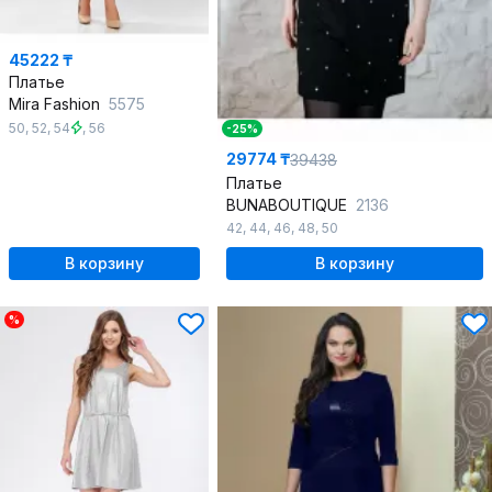
45222 ₸
Платье
Mira Fashion
5575
50
,
52
,
54
,
56
-25%
29774 ₸
39438
Платье
BUNABOUTIQUE
2136
42
,
44
,
46
,
48
,
50
В корзину
В корзину
%