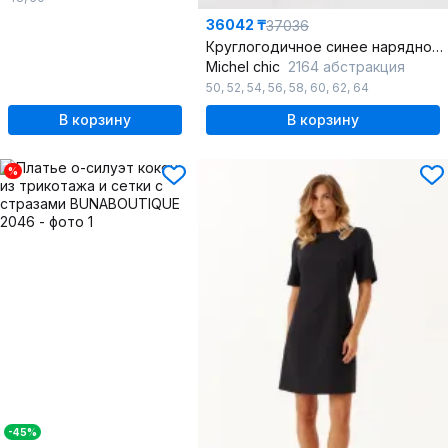
36042 ₸
37036
Круглогодичное синее нарядное платье из шифона с воланами и стразами
Michel chic
2164 абстракция
50
,
52
,
54
,
56
,
58
,
60
,
62
,
64
В корзину
В корзину
%
-45%