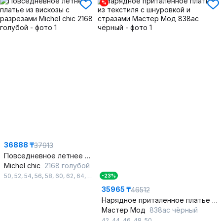
%
36888 ₸
37913
Повседневное летнее платье из вискозы с разрезами
Michel chic
2168 голубой
50
,
52
,
54
,
56
,
58
,
60
,
62
,
64
,
66
-23%
35965 ₸
46512
Нарядное приталенное платье из текстиля с шнуровкой и стразами
Мастер Мод
838ас чёрный
42
,
44
,
46
,
48
,
50