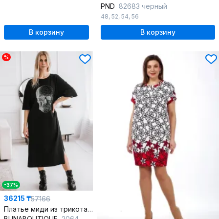
PND
82683 черный
48
,
52
,
54
,
56
В корзину
В корзину
%
-37%
36215 ₸
57166
Платье миди из трикотажа с аппликацией из страз череп
BUNABOUTIQUE
2064