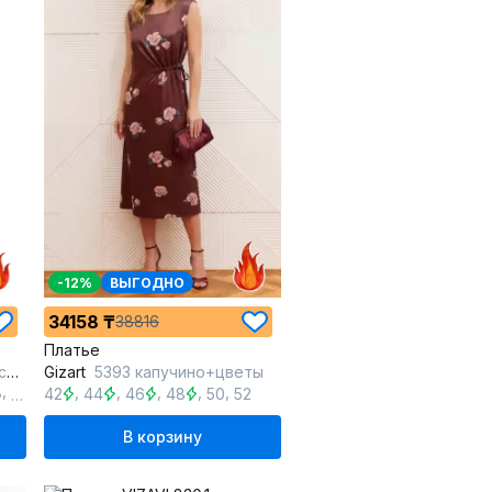
-12%
ВЫГОДНО
34158 ₸
38816
Платье
ты
Gizart
5393 капучино+цветы
,
,
,
,
,
,
8
60
42
44
46
48
50
52
В корзину