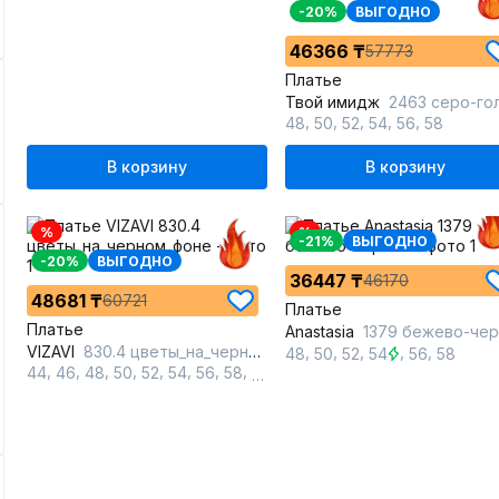
-20%
ВЫГОДНО
46366 ₸
57773
Платье
Твой имидж
2463 серо-голубой_с_прин
,
,
,
,
,
48
50
52
54
56
58
В корзину
В корзину
%
%
-21%
ВЫГОДНО
-20%
ВЫГОДНО
36447 ₸
46170
48681 ₸
60721
Платье
Платье
Anastasia
1379 бежево-черн
VIZAVI
830.4 цветы_на_черном_фоне
,
,
,
,
,
48
50
52
54
56
58
,
,
,
,
,
,
,
,
44
46
48
50
52
54
56
58
60