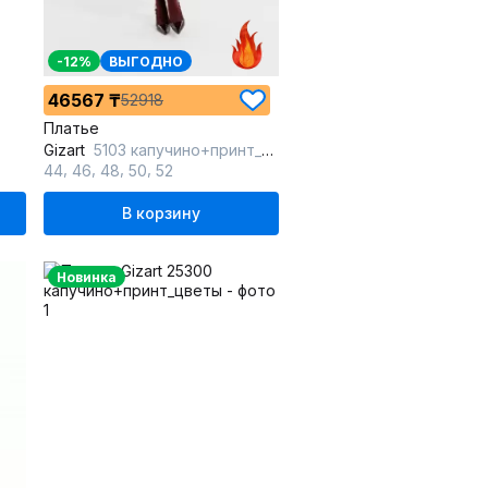
-12%
ВЫГОДНО
46567 ₸
52918
Платье
Gizart
5103 капучино+принт_цветы
,
,
,
,
44
46
48
50
52
В корзину
Новинка