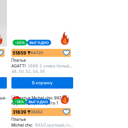
-20%
ВЫГОДНО
51859 ₸
64729
Платье
AGATTI
5888-2 олива-белый_горох
,
,
,
,
2
48
50
52
54
56
В корзину
%
-18%
ВЫГОДНО
31839 ₸
38852
Платье
Michel chic
993/3 крупный_горох