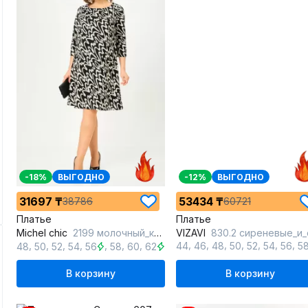
-18%
ВЫГОДНО
-12%
ВЫГОДНО
31697 ₸
53434 ₸
38786
60721
Платье
Платье
Michel chic
2199 молочный_каприз
VIZAVI
830.2 сиреневые_и_салатовые цве
,
,
,
,
,
,
,
,
,
,
,
,
,
,
44
46
48
50
52
54
56
5
48
50
52
54
56
58
60
62
В корзину
В корзину