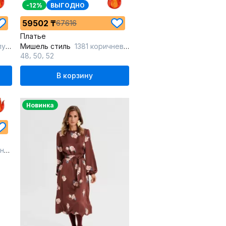
-12%
ВЫГОДНО
59502 ₸
67616
Платье
том
Мишель стиль
1381 коричневый
,
,
48
50
52
В корзину
Новинка
ый