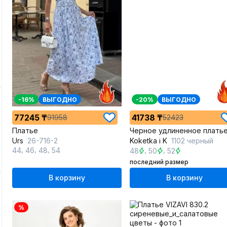
-16%
ВЫГОДНО
-20%
ВЫГОДНО
77245 ₸
41738 ₸
91958
52423
Платье
Urs
26-716-2
Koketka i K
1102 черный
,
,
,
,
,
44
46
48
54
48
50
52
последний размер
В корзину
В корзину
%