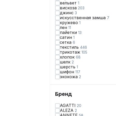
вельвет
1
вискоза
203
джинс
3
искусственная замша
7
кружево
1
лен
11
пайетки
13
сатин
1
сетка
6
текстиль
446
трикотаж
105
хлопок
68
шелк
2
шерсть
1
шифон
117
экокожа
2
Бренд
AGATTI
20
ALEZA
2
ANNETE
58