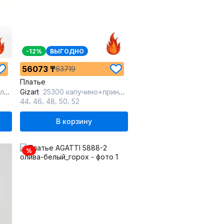
-12%
ВЫГОДНО
56073 ₸
63719
Платье
ый
Gizart
25300 капучино+принт_цветы
,
,
,
,
44
46
48
50
52
В корзину
%