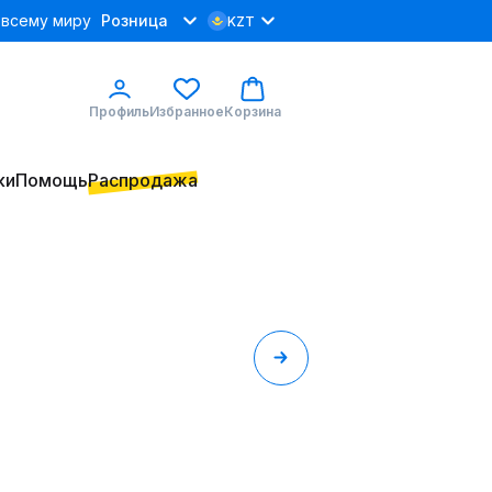
 всему миру
Розница
KZT
Профиль
Избранное
Корзина
ки
Помощь
Распродажа