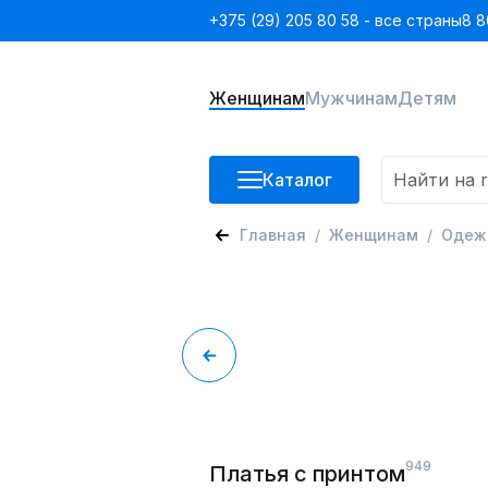
+375 (29) 205 80 58 - все страны
8 8
Женщинам
Мужчинам
Детям
Каталог
Главная
Женщинам
Одеж
949
Платья с принтом