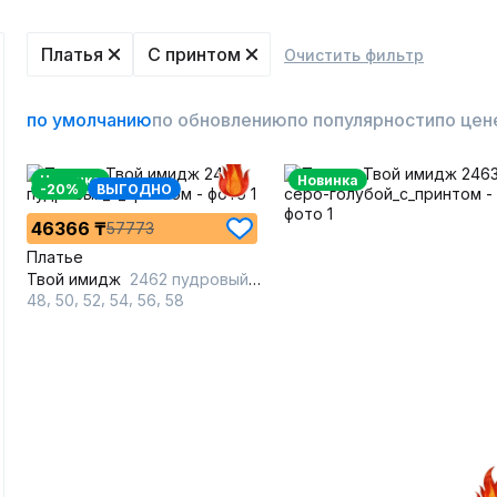
Платья
C принтом
Очистить фильтр
по умолчанию
по обновлению
по популярности
по цен
Новинка
Новинка
-20%
ВЫГОДНО
46366 ₸
57773
Платье
Твой имидж
2462 пудровый_с_принтом
,
,
,
,
,
48
50
52
54
56
58