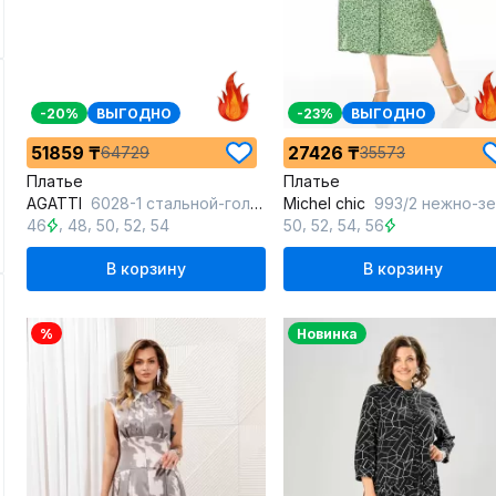
-20%
ВЫГОДНО
-23%
ВЫГОДНО
51859 ₸
27426 ₸
64729
35573
Платье
Платье
AGATTI
6028-1 стальной-голубой_принт
Michel chic
993/2 нежно-зелен
,
,
,
,
,
,
,
46
48
50
52
54
50
52
54
56
В корзину
В корзину
%
Новинка