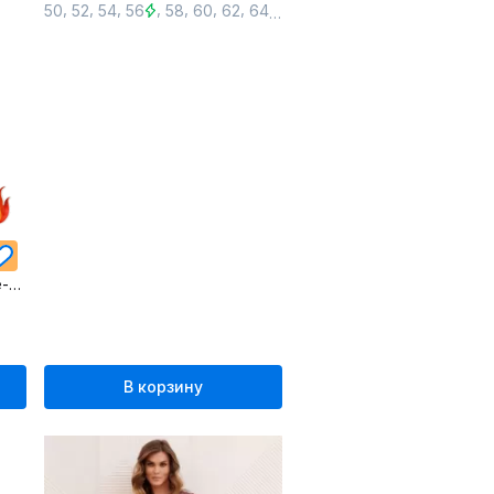
,
,
,
,
,
,
,
,
,
50
52
54
56
58
60
62
64
66
68
Черное удлиненное платье-рубашка из текстиля с пуговицами
В корзину