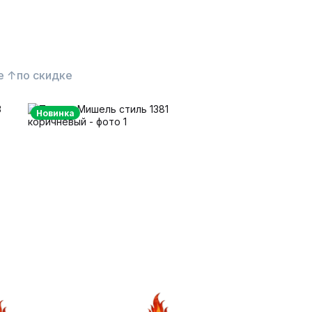
е ↑
по скидке
Новинка