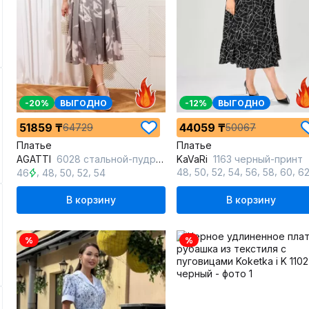
-20%
ВЫГОДНО
-12%
ВЫГОДНО
51859 ₸
44059 ₸
64729
50067
Платье
Платье
AGATTI
6028 стальной-пудра_принт
KaVaRi
1163 черный-принт
,
,
,
,
,
,
,
,
,
,
,
48
50
52
54
56
58
60
6
46
48
50
52
54
В корзину
В корзину
%
%