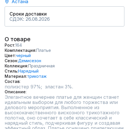
Астана
Сроки доставки
СДЭК: 26.08.2026
О товаре
Рост
164
Комплектация
Платье
Цвет
черный
Сезон
Демисезон
Коллекция
Праздничная
Стиль
Нарядный
Материал
трикотаж
Состав
полиэстер 97%;  эластан 3%.
Описание
Элегантное вечернее платье для женщин станет 
идеальным выбором для любого торжества или 
делового мероприятия. Выполненное из 
высококачественного вискозного трикотажного 
полотна, оно сочетает в себе классический и 
нарядный стиль, подчеркивая фигуру и создавая 
эффектный образ. Платье оснащено прилегающим 