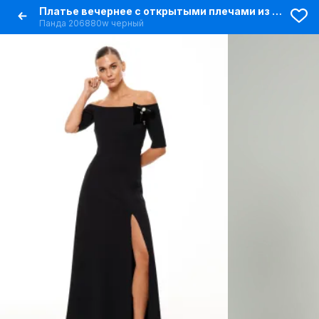
Платье вечернее с открытыми плечами из трикотажа нарядное
Панда 206880w черный