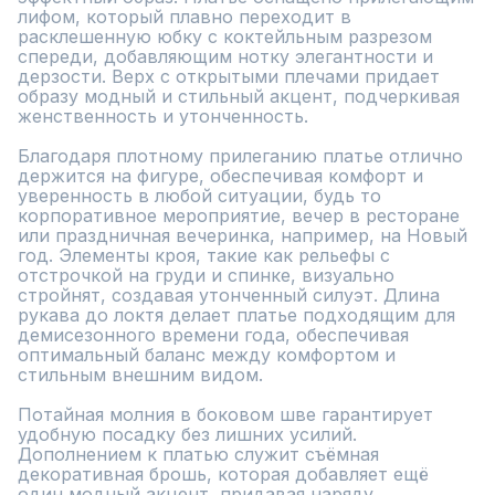
лифом, который плавно переходит в 
расклешенную юбку с коктейльным разрезом 
спереди, добавляющим нотку элегантности и 
дерзости. Верх с открытыми плечами придает 
образу модный и стильный акцент, подчеркивая 
женственность и утонченность.

Благодаря плотному прилеганию платье отлично 
держится на фигуре, обеспечивая комфорт и 
уверенность в любой ситуации, будь то 
корпоративное мероприятие, вечер в ресторане 
или праздничная вечеринка, например, на Новый 
год. Элементы кроя, такие как рельефы с 
отстрочкой на груди и спинке, визуально 
стройнят, создавая утонченный силуэт. Длина 
рукава до локтя делает платье подходящим для 
демисезонного времени года, обеспечивая 
оптимальный баланс между комфортом и 
стильным внешним видом.

Потайная молния в боковом шве гарантирует 
удобную посадку без лишних усилий. 
Дополнением к платью служит съёмная 
декоративная брошь, которая добавляет ещё 
один модный акцент, придавая наряду 