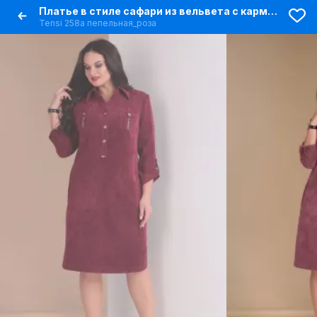
Платье в стиле сафари из вельвета с карманами и разрезами
Tensi 258а пепельная_роза