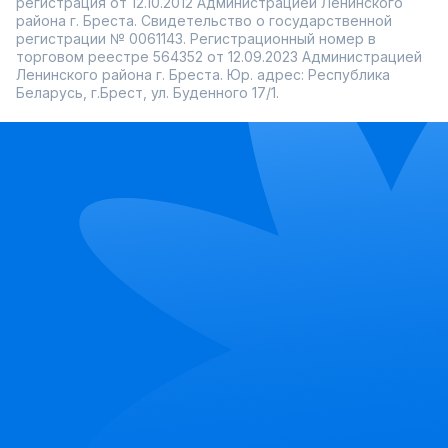
регистрация от 12.10.2012 Администрацией Ленинского
района г. Бреста. Свидетельство о государственной
регистрации № 0061143. Регистрационный номер в
торговом реестре 564352 от 12.09.2023 Администрацией
Ленинского района г. Бреста. Юр. адрес: Республика
Беларусь, г.Брест, ул. Буденного 17/1.