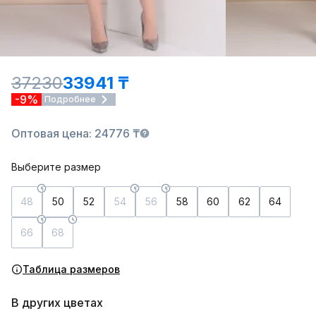
37230
33941 ₸
-9%
Подробнее
Оптовая цена: 24776 ₸
Выберите размер
48
50
52
54
56
58
60
62
64
66
68
Таблица размеров
В других цветах