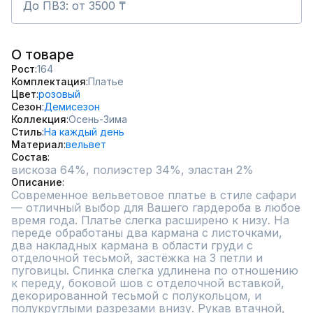
До ПВЗ: от 3500 ₸
О товаре
Рост
164
Комплектация
Платье
Цвет
розовый
Сезон
Демисезон
Коллекция
Осень-Зима
Стиль
На каждый день
Материал
вельвет
Состав
вискоза 64%, полиэстер 34%, эластан 2%
Описание
Современное вельветовое платье в стиле сафари  
— отличный выбор для Вашего гардероба в любое 
время года. Платье слегка расширено к низу. На 
переде обработаны два кармана c листочками, 
два накладных кармана в области груди с 
отделочной тесьмой, застёжка на 3 петли и 
пуговицы. Спинка слегка удлинена по отношению 
к переду, боковой шов с отделочной вставкой, 
декорированной тесьмой с полукольцом, и 
полукруглыми разрезами внизу. Рукав втачной, 