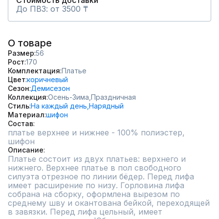
Стоимость доставки
До ПВЗ: от 3500 ₸
О товаре
Размер
56
Рост
170
Комплектация
Платье
Цвет
коричневый
Сезон
Демисезон
Коллекция
Осень-Зима,
Праздничная
Стиль
На каждый день,
Нарядный
Материал
шифон
Состав
платье верхнее и нижнее - 100% полиэстер, 
шифон
Описание
Платье состоит из двух платьев: верхнего и 
нижнего. Верхнее платье в пол свободного 
силуэта отрезное по линии бёдер. Перед лифа  
имеет расширение по низу. Горловина лифа 
собрана на сборку, оформлена вырезом по 
среднему шву и окантована бейкой, переходящей 
в завязки. Перед лифа цельный, имеет 