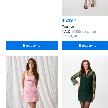
41239 ₸
Платье
T.N.D
М255 красный
,
,
42
44
46
В корзину
В корзину