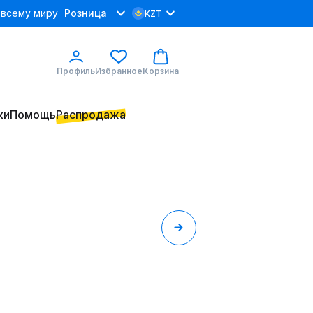
 всему миру
Розница
KZT
Профиль
Избранное
Корзина
ки
Помощь
Распродажа