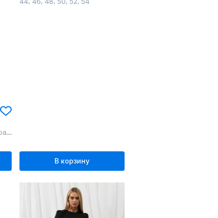
,
,
,
,
,
44
46
48
50
52
54
вый
В корзину