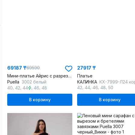
69187 ₸
27917 ₸
69590
Мини-платье Айрис с разрезом и завязками из льна
Платье
Puella
3002 белый
КАЛИНКА
КХ-7999-Л24 коралло
,
,
,
,
,
,
,
,
42
44
46
48
50
40
42
44
46
48
В корзину
В корзину