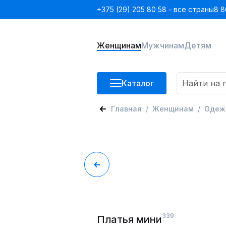
+375 (29) 205 80 58 - все страны
8 8
Женщинам
Мужчинам
Детям
Каталог
Главная
Женщинам
Одеж
339
Платья мини