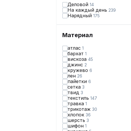
Деловой
14
На каждый день
239
Нарядный
175
Материал
атлас
1
бархат
1
вискоза
45
джинс
2
кружево
6
лен
26
пайетки
6
сетка
3
твид
3
текстиль
147
травка
1
трикотаж
30
хлопок
36
шерсть
3
шифон
1