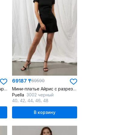
69187 ₸
69590
Леновый мини сарафан с вырезом и бретелями завязками
Мини-платье Айрис с разрезом и завязками из льна
Puella
3002 черный
,
,
,
,
40
42
44
46
48
В корзину