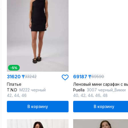
-5%
31620 ₸
69187 ₸
33242
69590
Платье
T.N.D
М222 черный
Puella
3007 черный_Викки
,
,
,
,
,
,
42
44
46
40
42
44
46
48
В корзину
В корзину