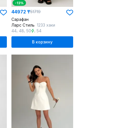
-13%
44972 ₸
51719
Сарафан
Ларс Стиль
1233 хаки
,
,
,
44
48
50
54
В корзину