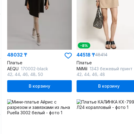
-8%
48032 ₸
44518 ₸
48414
Платье
Платье
AEQU
170002-black
MilMil
1343 бежевый принт
,
,
,
,
,
,
,
42
44
46
48
50
42
44
46
48
В корзину
В корзину