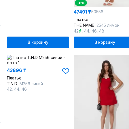
-6%
47491 ₸
50556
Платье
THE NAME
2545 лимон
,
,
,
42
44
46
48
В корзину
В корзину
43896 ₸
Платье
T.N.D
М256 синий
,
,
42
44
46