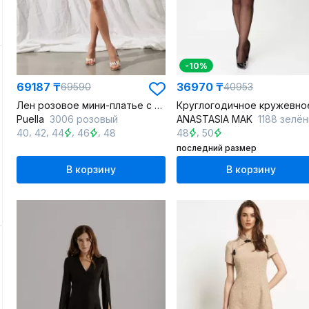
-10%
69187 ₸
36970 ₸
69590
40953
Лен розовое мини-платье с эффектным декольте и поясом
Puella
3006 розовый
ANASTASIA MAK
1188 зелё
,
,
,
,
,
40
42
44
46
48
48
50
последний размер
В корзину
В корзину