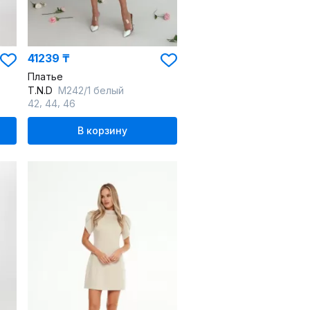
41239 ₸
Платье
T.N.D
М242/1 белый
,
,
42
44
46
В корзину