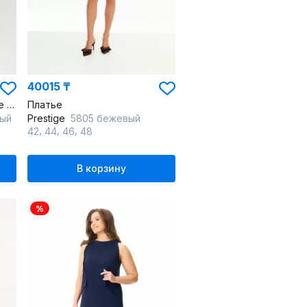
40015 ₸
Круглогодичное кружевное мини платье с V-образным вырезом
Платье
ный
Prestige
5805 бежевый
,
,
,
42
44
46
48
В корзину
%