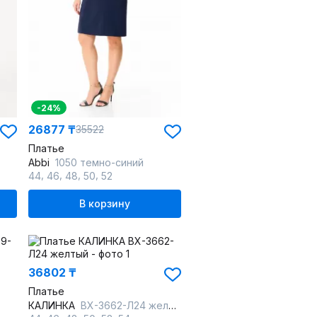
-24%
26877 ₸
35522
Платье
Abbi
1050 темно-синий
,
,
,
,
44
46
48
50
52
В корзину
36802 ₸
Платье
КАЛИНКА
ВХ-3662-Л24 желтый