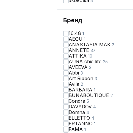
экокожа
5
Бренд
16:48
1
AEQU
1
ANASTASIA MAK
2
ANNETE
37
ATTIKA
10
AURA chic life
25
AVEEVA
2
Abbi
3
Art Ribbon
3
Avila
2
BARBARA
1
BUNABOUTIQUE
2
Condra
5
DAVYDOV
4
Domna
4
ELLETTO
4
ERTANNO
1
FAMA
1