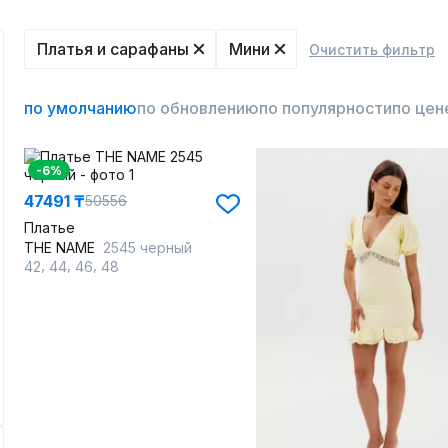
Платья и сарафаны
Мини
Очистить фильтр
по умолчанию
по обновлению
по популярности
по цен
-6%
47491 ₸
50556
Платье
THE NAME
2545 черный
,
,
,
42
44
46
48