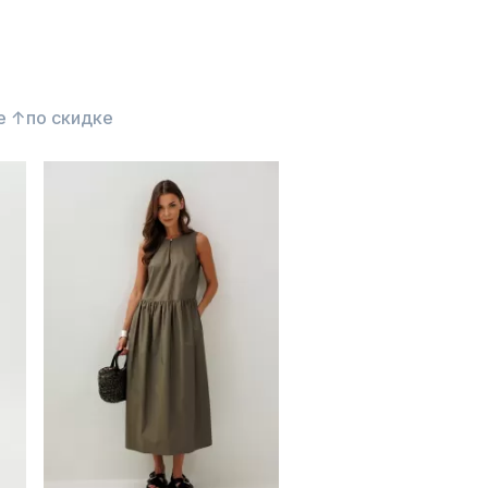
е ↑
по скидке