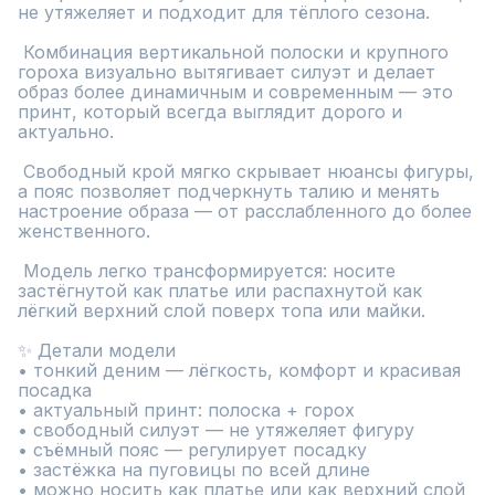
не утяжеляет и подходит для тёплого сезона.

 Комбинация вертикальной полоски и крупного 
гороха визуально вытягивает силуэт и делает 
образ более динамичным и современным — это 
принт, который всегда выглядит дорого и 
актуально.

 Свободный крой мягко скрывает нюансы фигуры, 
а пояс позволяет подчеркнуть талию и менять 
настроение образа — от расслабленного до более 
женственного.

 Модель легко трансформируется: носите 
застёгнутой как платье или распахнутой как 
лёгкий верхний слой поверх топа или майки.

✨ Детали модели

• тонкий деним — лёгкость, комфорт и красивая 
посадка

• актуальный принт: полоска + горох

• свободный силуэт — не утяжеляет фигуру

• съёмный пояс — регулирует посадку

• застёжка на пуговицы по всей длине

• можно носить как платье или как верхний слой
