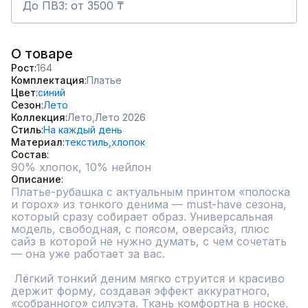
До ПВЗ: от 3500 ₸
О товаре
Рост
164
Комплектация
Платье
Цвет
синий
Сезон
Лето
Коллекция
Лето,
Лето 2026
Стиль
На каждый день
Материал
текстиль,
хлопок
Состав
90% хлопок, 10% нейлон
Описание
Платье-рубашка с актуальным принтом «полоска 
и горох» из тонкого денима — must-have сезона, 
который сразу собирает образ. Универсальная 
модель, свободная, с поясом, оверсайз, плюс 
сайз в которой не нужно думать, с чем сочетать 
— она уже работает за вас.

 Лёгкий тонкий деним мягко струится и красиво 
держит форму, создавая эффект аккуратного, 
«собранного» силуэта. Ткань комфортна в носке, 