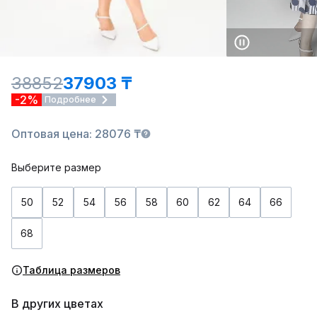
38852
37903 ₸
-2%
Подробнее
Оптовая цена: 28076 ₸
Выберите размер
50
52
54
56
58
60
62
64
66
68
Таблица размеров
В других цветах