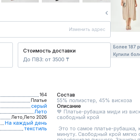
Изменить адрес
Более 187 
Стоимость доставки
Купили бол
До ПВЗ: от 3500 ₸
Состав
164
55% полиэстер, 45% вискоза
Платье
серый
Описание
Лето
💙 Платье-рубашка миди из вис
свободный крой

Лето,
Лето 2026
На каждый день
текстиль
 Это то самое платье-рубашка, которое собирает образ за 
минуту. Свободный крой мягко 
подчёркивая лишнего. Защипы п