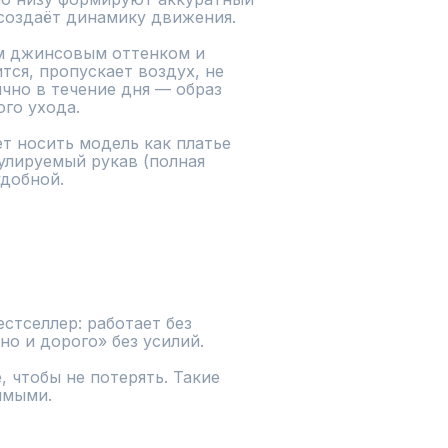
создаёт динамику движения.

тся, пропускает воздух, не 
чно в течение дня — образ 
го ухода.

т носить модель как платье 
улируемый рукав (полная 
добной.

стселлер: работает без 
о и дорого» без усилий.

 чтобы не потерять. Такие 
имыми.