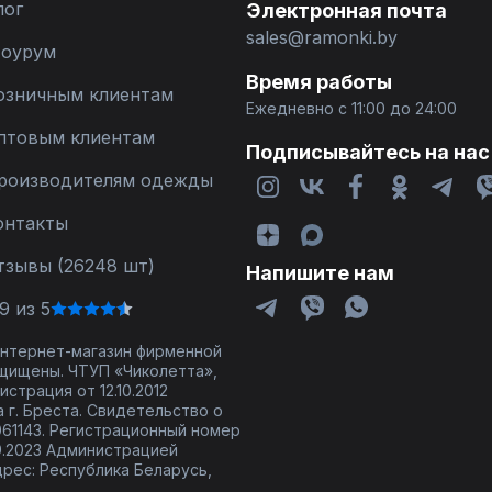
лог
Электронная почта
sales@ramonki.by
оурум
Время работы
озничным клиентам
Ежедневно с 11:00 до 24:00
птовым клиентам
Подписывайтесь на нас
роизводителям одежды
онтакты
тзывы (26248 шт)
Напишите нам
9 из 5
 интернет-магазин фирменной
щищены. ЧТУП «Чиколетта»,
страция от 12.10.2012
 г. Бреста. Свидетельство о
61143. Регистрационный номер
9.2023 Администрацией
дрес: Республика Беларусь,