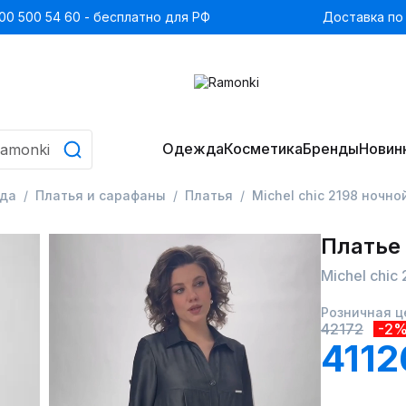
00 500 54 60 - бесплатно для РФ
Доставка по
Одежда
Косметика
Бренды
Новин
да
Платья и сарафаны
Платья
Michel chic 2198 ночно
Платье
Michel chic
Розничная ц
42172
-2
4112