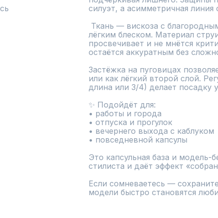
сь
силуэт, а асимметричная линия 
 Ткань — вискоза с благородным джинсовым оттенком и 
лёгким блеском. Материал струи
просвечивает и не мнётся крити
остаётся аккуратным без сложно
Застёжка на пуговицах позволяе
или как лёгкий второй слой. Рег
длина или 3/4) делает посадку у
✨ Подойдёт для:

• работы и города

• отпуска и прогулок

• вечернего выхода с каблуком

• повседневной капсулы

Это капсульная база и модель-бе
стилиста и даёт эффект «собранн
Если сомневаетесь — сохраните,
модели быстро становятся люб