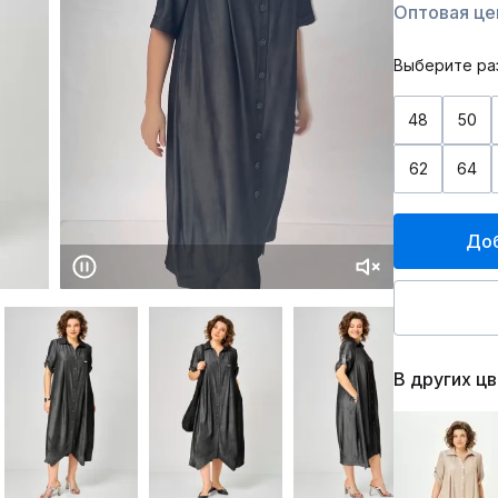
Оптовая це
Выберите ра
48
50
62
64
Доб
В других ц