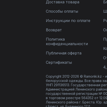
Доставка товара
Б
Способы оплаты
Ш
Инструкции по оплате
Р
Возврат
О
Политика
П
конфиденциальности
К
Публичная оферта
О
Сертификаты
4,
Copyright 2012-2026 © Ramonki.kz -
белорусской одежды. Все права за
УНП 291136513. Государственная реги
Администрацией Ленинского района
государственной регистрации № 00
в торговом реестре 564352 от 12.0
Ленинского района г. Бреста. Юр. а
г.Брест, ул. Буденного 17/1.