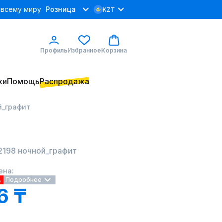
 всему миру
Розница
KZT
Профиль
Избранное
Корзина
ки
Помощь
Распродажа
й_графит
 2198 ночной_графит
ена:
%
Подробнее
6 ₸