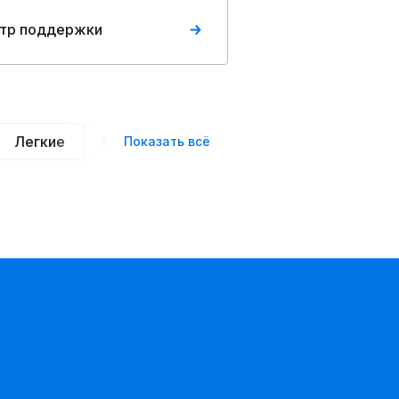
тр поддержки
Легкие
Нарядные
Деловой стиль
Вече
Показать всё