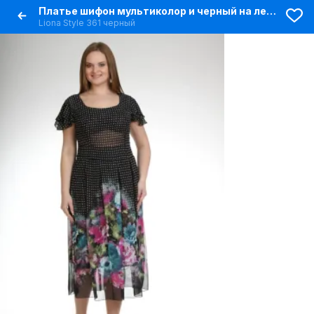
Платье шифон мультиколор и черный на лето длиной 114 см
Liona Style 361 черный