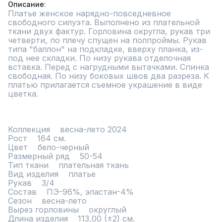
Описание
Платье женское нарядно-повседневное 
свободного силуэта. Выполнено из плательной 
ткани двух фактур. Горловина округла, рукав три 
четверти, по плечу спущен на полпроймы. Рукав 
типа "баллон" на подкладке, вверху планка, из-
под нее складки. По низу рукава отделочная 
вставка. Перед с нагрудными вытачками. Спинка 
свободная. По низу боковых швов два разреза. К 
платью прилагается съемное украшение в виде 
цветка. 

Коллекция    весна-лето 2024

Рост    164 см.

Цвет    бело-черный

Размерный ряд    50-54

Тип ткани    плательная ткань

Вид изделия    платье

Рукав    3/4

Состав    ПЭ-96%, эластан-4%

Сезон    весна-лето

Вырез горловины    округлый

Длина изделия    113,00 (±2) см.
