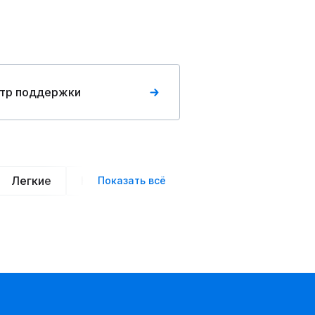
тр поддержки
Легкие
Нарядные
Деловой стиль
Вече
Показать всё