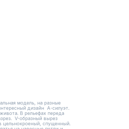
льная модель, на разные 
нтересный дизайн  А-силуэт. 
живота. В рельефах переда 
зрез.  V-образный вырез 
в цельнокроеный, спущенный. 
атья на навесные петли и 