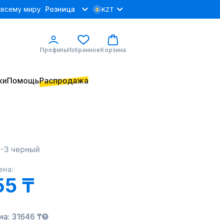
 всему миру
Розница
KZT
Профиль
Избранное
Корзина
ки
Помощь
Распродажа
-3 черный
ена:
55 ₸
а: 31646 ₸