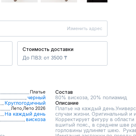
Изменить адрес
Стоимость доставки
До ПВЗ: от 3500 ₸
Состав
Платье
черный
80% вискоза, 20% полиамид
Круглогодичный
Описание
Платье на каждый день.Универса
Лето,
Лето 2026
На каждый день
случаи жизни. Оригинальный и и
вискоза
Корректирует фигуру в области 
вшитый пояс., в среднем шве ра
горловины удлиняет шею.  Рука
сь
Имитация застежки по переду пл