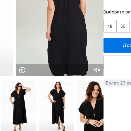
Выберите ра
48
50
Доб
Более 23 р