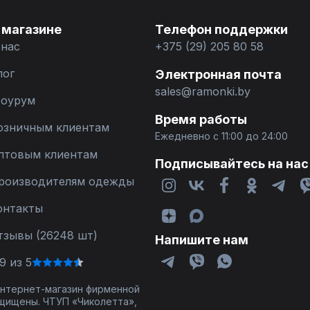
 магазине
Телефон поддержки
 нас
+375 (29) 205 80 58
лог
Электронная почта
sales@ramonki.by
оурум
Время работы
озничным клиентам
Ежедневно с 11:00 до 24:00
птовым клиентам
Подписывайтесь на нас
роизводителям одежды
онтакты
тзывы (26248 шт)
Напишите нам
9 из 5
 интернет-магазин фирменной
щищены. ЧТУП «Чиколетта»,