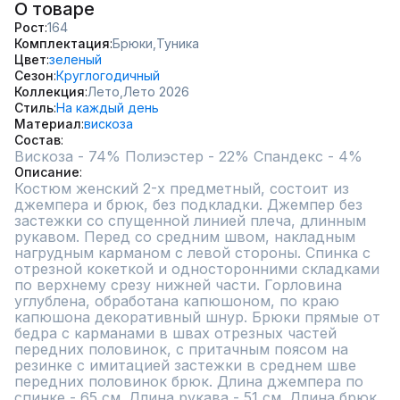
О товаре
Рост
164
Комплектация
Брюки,
Туника
Цвет
зеленый
Сезон
Круглогодичный
Коллекция
Лето,
Лето 2026
Стиль
На каждый день
Материал
вискоза
Состав
Описание
Костюм женский 2-х предметный, состоит из 
джемпера и брюк, без подкладки. Джемпер без 
застежки со спущенной линией плеча, длинным 
рукавом. Перед со средним швом, накладным 
нагрудным карманом с левой стороны. Спинка с 
отрезной кокеткой и односторонними складками 
по верхнему срезу нижней части. Горловина 
углублена, обработана капюшоном, по краю 
капюшона декоративный шнур. Брюки прямые от 
бедра с карманами в швах отрезных частей 
передних половинок, с притачным поясом на 
резинке с имитацией застежки в среднем шве 
передних половинок брюк. Длина джемпера по 
спинке - 65 см. Длина рукава - 51 см. Длина брюк 