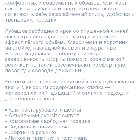
комфортных и современных образов. Комплект 
состоит из рубашки и шорт, которые легко 
сочетают в себе расслабленный стиль, удобство и 
трендовую посадку.

Рубашка свободного кроя со спущенной линией 
плеча красиво садится по фигуре и создаёт 
эффект лёгкого объёма. Классический воротник 
на стойке, накладной карман и аккуратные 
манжеты добавляют образу стильную 
завершённость. Шорты прямого кроя с мягкой 
резинкой по талии обеспечивают комфортную 
посадку и свободу движений.

Костюм выполнен из приятной к телу рубашечной 
ткани с высоким содержанием хлопка — 
материал лёгкий, дышащий и отлично подходит 
для тёплого сезона.

▪ Комплект: рубашка + шорты

▪ Актуальный oversize силуэт

▪ Комфортная свободная посадка

▪ Спущенная линия плеча

▪ Шорты на резинке

▪ Лёгкая и приятная к телу ткань
