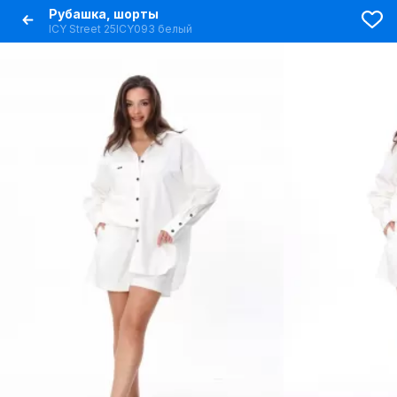
Рубашка, шорты
ICY Street 25ICY093 белый