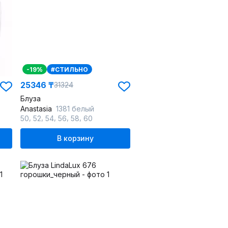
-19%
#СТИЛЬНО
25346 ₸
31324
Блуза
Anastasia
1381 белый
,
,
,
,
,
50
52
54
56
58
60
В корзину