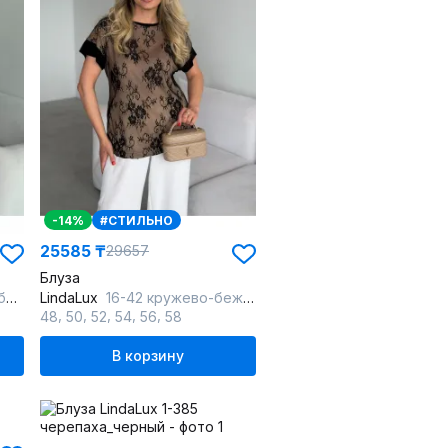
-14%
#СТИЛЬНО
25585 ₸
29657
Блуза
ый
LindaLux
16-42 кружево-бежевый_черный_бежевый
,
,
,
,
,
48
50
52
54
56
58
В корзину