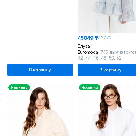
45849 ₸
46772
Блуза
Euromoda
745 дымчато-голуб
,
,
,
,
,
42
44
46
48
50
52
В корзину
В корзину
Новинка
Новинка