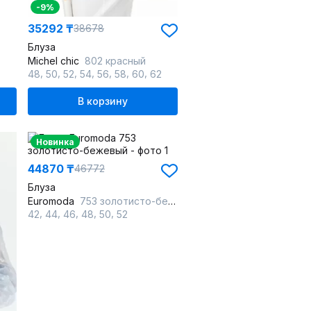
-9%
35292 ₸
38678
Блуза
Michel chic
802 красный
,
,
,
,
,
,
,
48
50
52
54
56
58
60
62
В корзину
Новинка
44870 ₸
46772
Блуза
Euromoda
753 золотисто-бежевый
,
,
,
,
,
42
44
46
48
50
52