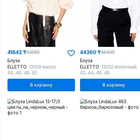
41642 ₸
44360 ₸
43585
46430
Блуза
Блуза
ELLETTO
13059 масло
ELLETTO
13032 молочный
,
,
,
,
,
,
44
46
48
50
42
44
46
48
В корзину
В корзину