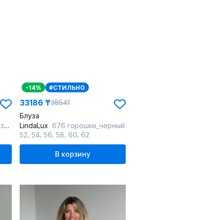
-14%
#СТИЛЬНО
33186 ₸
38541
Блуза
ый
LindaLux
676 горошки_черный
,
,
,
,
,
52
54
56
58
60
62
В корзину