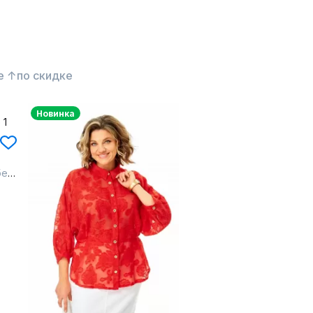
е ↑
по скидке
Новинка
ый