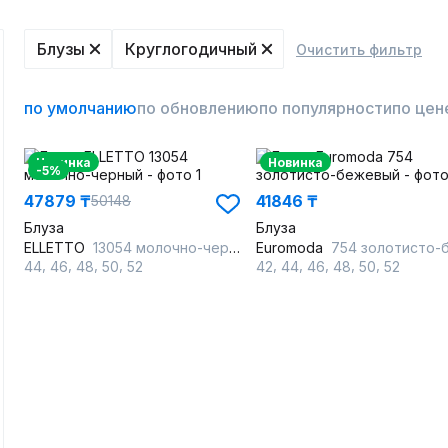
Блузы
Круглогодичный
Очистить фильтр
по умолчанию
по обновлению
по популярности
по цен
Новинка
Новинка
-5%
47879 ₸
41846 ₸
50148
Блуза
Блуза
ELLETTO
13054 молочно-черный
Euromoda
754 золотисто-бежев
,
,
,
,
,
,
,
,
,
44
46
48
50
52
42
44
46
48
50
52