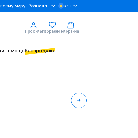
 всему миру
Розница
KZT
Профиль
Избранное
Корзина
ки
Помощь
Распродажа