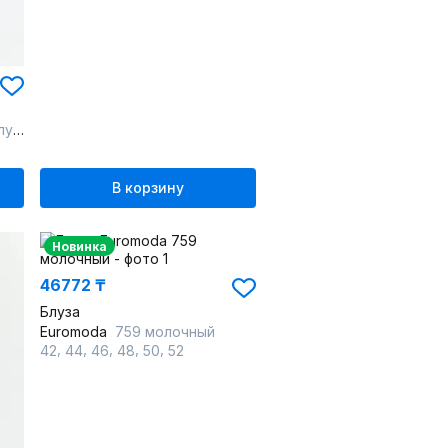
ой
В корзину
Новинка
46772 ₸
Блуза
Euromoda
759 молочный
,
,
,
,
,
42
44
46
48
50
52