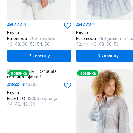
46777 ₸
46772 ₸
Блуза
Блуза
Euromoda
762 голубой
Euromoda
759 дымчато-голуб
,
,
,
,
,
,
,
,
,
,
46
48
50
52
54
56
42
44
46
48
50
52
В корзину
В корзину
Новинка
Новинка
41642 ₸
43585
Блуза
ELLETTO
13059 горчица
,
,
,
44
46
48
50