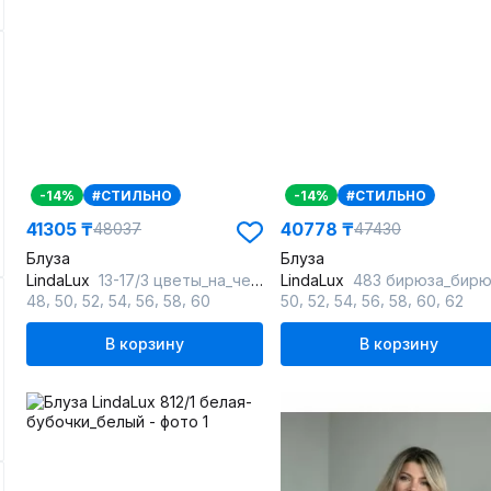
-14%
#СТИЛЬНО
-14%
#СТИЛЬНО
41305 ₸
40778 ₸
48037
47430
Блуза
Блуза
LindaLux
13-17/3 цветы_на_черном_черный
LindaLux
483 бирюза_бирюзов
,
,
,
,
,
,
,
,
,
,
,
,
48
50
52
54
56
58
60
50
52
54
56
58
60
62
В корзину
В корзину