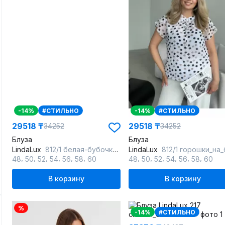
-14%
#СТИЛЬНО
-14%
#СТИЛЬНО
29518 ₸
29518 ₸
34252
34252
Блуза
Блуза
LindaLux
812/1 белая-бубочки_белый
LindaLux
812/1 горошки_на_бе_бел
,
,
,
,
,
,
,
,
,
,
,
,
48
50
52
54
56
58
60
48
50
52
54
56
58
60
В корзину
В корзину
%
-14%
#СТИЛЬНО