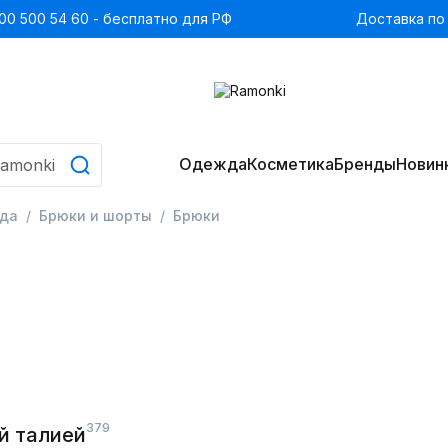
00 500 54 60 - бесплатно для РФ
Доставка по
Одежда
Косметика
Бренды
Новин
да
Брюки и шорты
Брюки
379
й талией