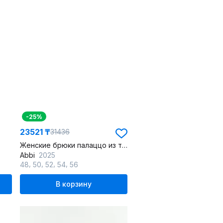
-25%
23521 ₸
31436
Женские брюки палаццо из текстиля с высокой посадкой
Abbi
2025
,
,
,
,
48
50
52
54
56
В корзину