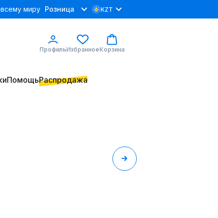
 всему миру
Розница
KZT
Профиль
Избранное
Корзина
ки
Помощь
Распродажа