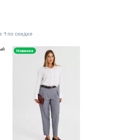
е ↑
по скидке
Новинка