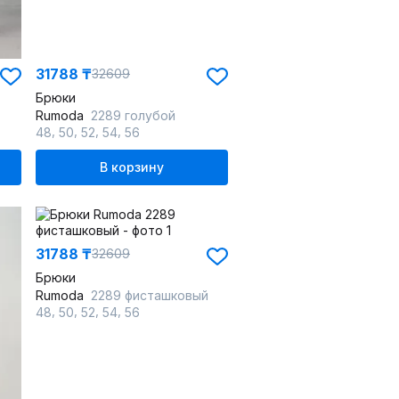
31788 ₸
32609
Брюки
Rumoda
2289 голубой
,
,
,
,
48
50
52
54
56
В корзину
31788 ₸
32609
Брюки
Rumoda
2289 фисташковый
,
,
,
,
48
50
52
54
56