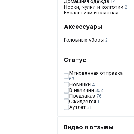
Домашняя одежда
17
Носки, чулки и колготки
2
Купальники и пляжная
одежда
9
Нижнее бельё
223
Аксессуары
Головные уборы
2
Статус
Мгновенная отправка
63
Новинки
4
В наличии
302
Предзаказ
76
Ожидается
1
Аутлет
31
Видео и отзывы