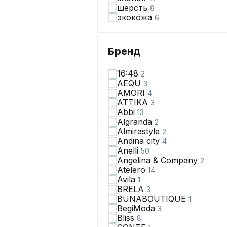
шерсть
8
экокожа
6
Бренд
16:48
2
AEQU
3
AMORI
4
ATTIKA
3
Abbi
13
Algranda
2
Almirastyle
2
Andina city
4
Anelli
50
Angelina & Сompany
2
Atelero
14
Avila
1
BRELA
3
BUNABOUTIQUE
1
BegiModa
3
Bliss
8