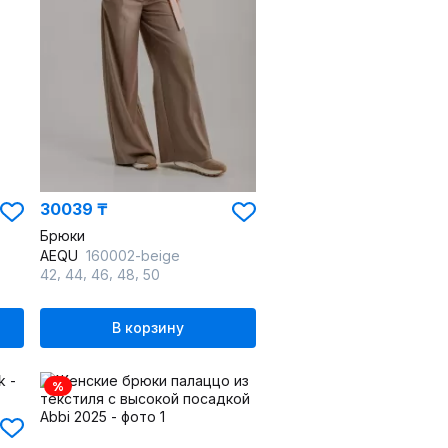
30039 ₸
Брюки
AEQU
160002-beige
,
,
,
,
42
44
46
48
50
В корзину
%