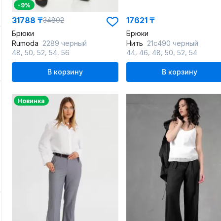
-9%
31788 ₸
17621 ₸
34802
Брюки
Брюки
Rumoda
2289 черный
Нить
21с490 черный
,
,
,
,
,
,
,
,
,
48
50
52
54
56
44
46
48
50
52
54
В корзину
В корзину
Новинка