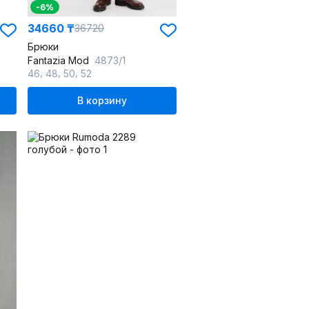
-6%
34660 ₸
36720
Брюки
Fantazia Mod
4873/1
,
,
,
46
48
50
52
В корзину