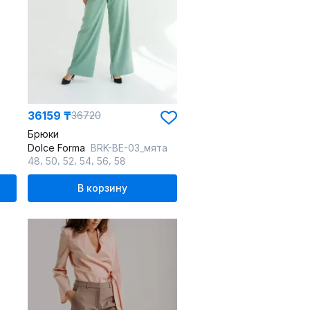
36159 ₸
36720
Брюки
Dolce Forma
BRK-BE-03_мята
,
,
,
,
,
48
50
52
54
56
58
В корзину