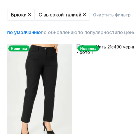
Брюки
С высокой талией
Очистить фильтр
по умолчанию
по обновлению
по популярности
по цен
Новинка
Новинка