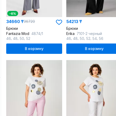
-6%
34660 ₸
54213 ₸
36720
Брюки
Брюки
Fantazia Mod
4874/1
Erika
7101-2 черный
,
,
,
,
,
,
,
,
46
48
50
52
46
48
50
52
54
56
В корзину
В корзину