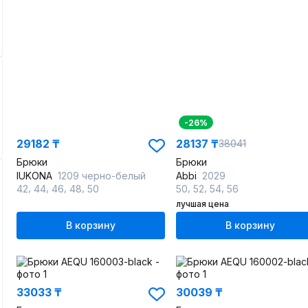
-26%
29182 ₸
28137 ₸
38041
Брюки
Брюки
IUKONA
1209 черно-белый
Abbi
2029
,
,
,
,
,
,
,
42
44
46
48
50
50
52
54
56
лучшая цена
В корзину
В корзину
33033 ₸
30039 ₸