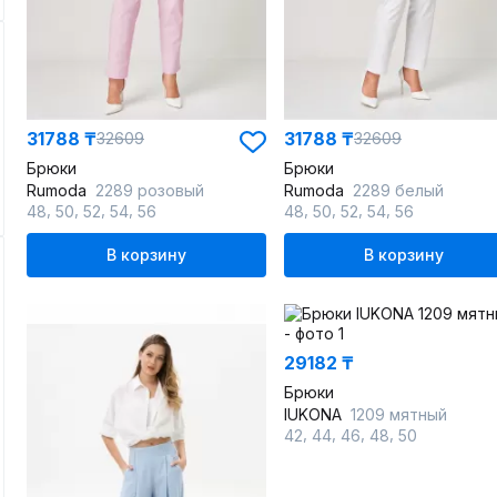
31788 ₸
31788 ₸
32609
32609
Брюки
Брюки
Rumoda
2289 розовый
Rumoda
2289 белый
,
,
,
,
,
,
,
,
48
50
52
54
56
48
50
52
54
56
В корзину
В корзину
29182 ₸
Брюки
IUKONA
1209 мятный
,
,
,
,
42
44
46
48
50