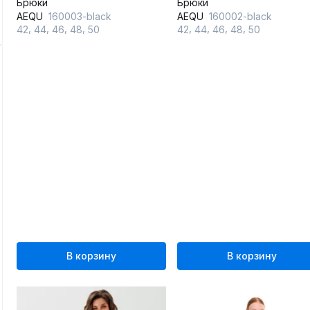
Брюки
Брюки
AEQU
160003-black
AEQU
160002-black
,
,
,
,
,
,
,
,
42
44
46
48
50
42
44
46
48
50
В корзину
В корзину