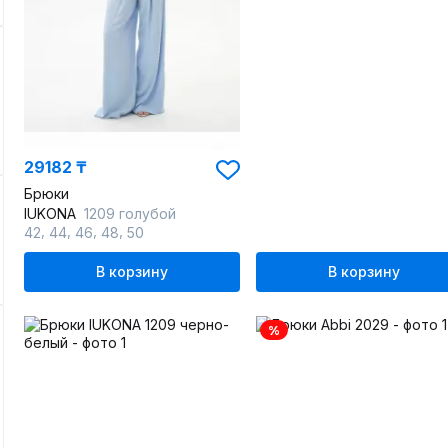
29182 ₸
Брюки
IUKONA
1209 голубой
,
,
,
,
42
44
46
48
50
В корзину
В корзину
%