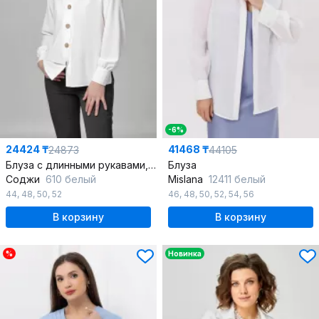
-6%
24424 ₸
41468 ₸
24873
44105
Блуза с длинными рукавами, со спущенным плечом и планками
Блуза
Соджи
610 белый
Mislana
12411 белый
44
,
48
,
50
,
52
46
,
48
,
50
,
52
,
54
,
56
В корзину
В корзину
%
Новинка