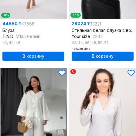
-6%
-13%
44880 ₸
29024 ₸
47568
33221
Блуза
Стильная белая блузка с воротником-стойкой и рюшами, демисезон
T.N.D
М135 белый
Your size
2244
42
,
44
,
46
42
,
44
,
46
,
48
,
50
,
52
лучшая цена
В корзину
В корзину
%