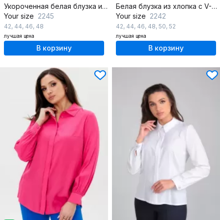
Укороченная белая блузка из хлопка с присборенным низом, демисезон
Белая блузка из хлопка с V-вырезом и рюшей, демисезон
Your size
2245
Your size
2242
42
,
44
,
46
,
48
42
,
44
,
46
,
48
,
50
,
52
лучшая цена
лучшая цена
В корзину
В корзину