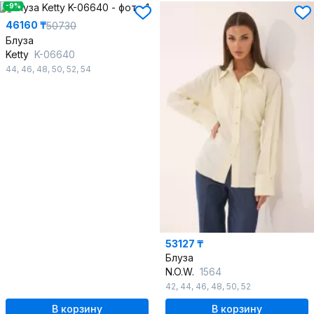
-9%
46160 ₸
50730
Блуза
Ketty
K-06640
44
,
46
,
48
,
50
,
52
,
54
53127 ₸
Блуза
N.O.W.
1564
42
,
44
,
46
,
48
,
50
,
52
В корзину
В корзину