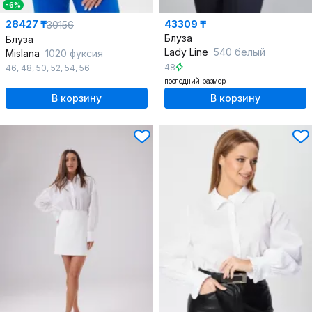
-6%
28427 ₸
43309 ₸
30156
Блуза
Блуза
Lady Line
540 белый
Mislana
1020 фуксия
48
46
,
48
,
50
,
52
,
54
,
56
последний размер
В корзину
В корзину