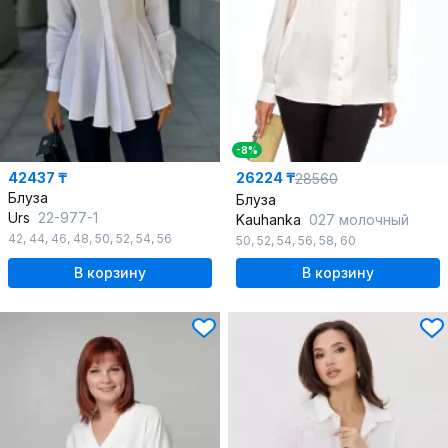
-8%
42437 ₸
26224 ₸
28560
Блуза
Блуза
Urs
22-977-1
Kauhanka
027 молочный
42
,
44
,
46
,
48
,
50
,
52
,
54
,
56
50
,
52
,
54
,
56
,
58
,
60
В корзину
В корзину