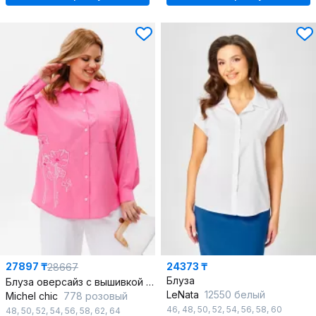
27897 ₸
24373 ₸
28667
Блуза
Блуза оверсайз с вышивкой и длинным рукавом
LeNata
12550 белый
Michel chic
778 розовый
46
,
48
,
50
,
52
,
54
,
56
,
58
,
60
48
,
50
,
52
,
54
,
56
,
58
,
62
,
64