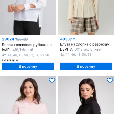
29024 ₸
49337 ₸
29437
Блуза из хлопка с разрезами, классического и делового стиля
Белая хлопковая рубашка прямого силуэта с манжетами
DEVITA
6013 молочный
IVARI
418/1 белый
42
,
44
,
46
,
48
,
50
,
52
42
,
44
,
46
,
48
,
50
,
52
,
54
,
56
,
58
лучшая цена
В корзину
В корзину