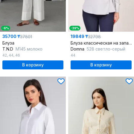
-6%
-39%
35700 ₸
19849 ₸
37801
32798
Блуза
Блуза классическая на запах из вискозы для делового и повседневного стиля
T.N.D
М145 молоко
Domna
528 светло-серый
42
,
44
,
46
44
В корзину
В корзину