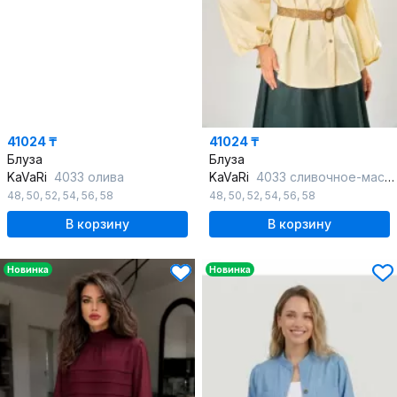
41024 ₸
41024 ₸
Блуза
Блуза
KaVaRi
4033 олива
KaVaRi
4033 сливочное-масло
48
,
50
,
52
,
54
,
56
,
58
48
,
50
,
52
,
54
,
56
,
58
В корзину
В корзину
Новинка
Новинка