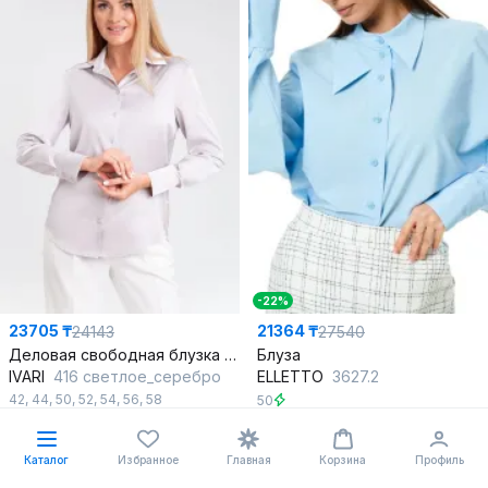
-22%
23705 ₸
21364 ₸
24143
27540
Деловая свободная блузка из искусственного шелка с атласным блеском
Блуза
IVARI
416 светлое_серебро
ELLETTO
3627.2
42
,
44
,
50
,
52
,
54
,
56
,
58
50
лучшая цена
последний размер
В корзину
В корзину
Каталог
Избранное
Главная
Корзина
Профиль