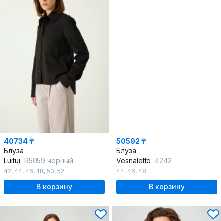
40734 ₸
50592 ₸
Блуза
Блуза
Luitui
R5059 черный
Vesnaletto
4242
42
,
44
,
46
,
48
,
50
,
52
44
,
46
,
48
В корзину
В корзину