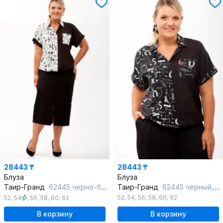
28443 ₸
28443 ₸
Блуза
Блуза
Таир-Гранд
62445 черно-белый_дизайн_3
Таир-Гранд
62445 черный_дизайн_2
52
,
54
,
56
,
58
,
60
,
62
52
,
54
,
56
,
58
,
60
,
62
В корзину
В корзину