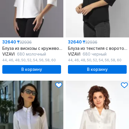
32640 ₸
32640 ₸
32936
32936
Блуза из вискозы с кружевом и классическим кроем
Блуза из текстиля с воротом и пуговицей на спинке
VIZAVI
680 молочный
VIZAVI
680 черный
44
,
46
,
48
,
50
,
52
,
54
,
56
,
58
,
60
44
,
46
,
48
,
50
,
52
,
54
,
56
,
58
,
60
В корзину
В корзину