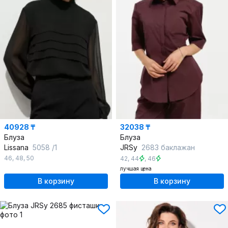
40928 ₸
32038 ₸
Блуза
Блуза
Lissana
5058 /1
JRSy
2683 баклажан
46
,
48
,
50
42
,
44
,
46
лучшая цена
В корзину
В корзину