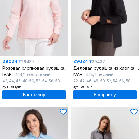
29024 ₸
29024 ₸
29437
29437
Розовая хлопковая рубашка прямого кроя для делового образа
Деловая рубашка из хлопка с декоративными элементами
IVARI
418/1 лососевый
IVARI
418/1 черный
42
,
44
,
46
,
48
,
50
,
52
,
54
,
56
,
58
42
,
44
,
46
,
48
,
50
,
52
,
54
,
56
,
58
лучшая цена
лучшая цена
В корзину
В корзину