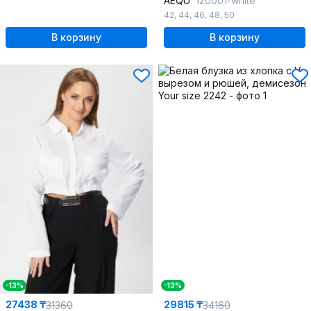
AEQU
120001-white
42
,
44
,
46
,
48
,
50
В корзину
В корзину
-13%
-13%
27438 ₸
29815 ₸
31360
34160