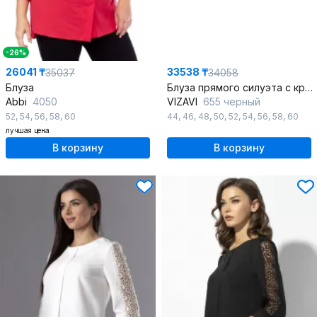
-26%
26041 ₸
33538 ₸
35037
34058
Блуза
Блуза прямого силуэта с кружевом и пуговицами
Abbi
4050
VIZAVI
655 черный
52
,
54
,
56
,
58
,
60
44
,
46
,
48
,
50
,
52
,
54
,
56
,
58
,
60
лучшая цена
В корзину
В корзину