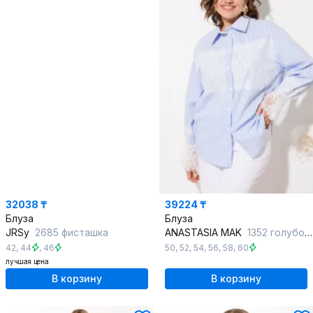
32038 ₸
39224 ₸
Блуза
Блуза
JRSy
2685 фисташка
ANASTASIA MAK
1352 голубой+полоска
42
,
44
,
46
50
,
52
,
54
,
56
,
58
,
60
лучшая цена
В корзину
В корзину