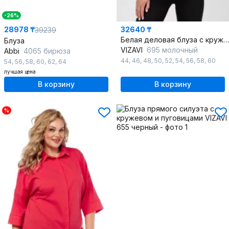
-26%
28978 ₸
32640 ₸
39239
Белая деловая блуза с кружевами и рюшей
Блуза
VIZAVI
695 молочный
Abbi
4065 бирюза
44
,
46
,
48
,
50
,
52
,
54
,
56
,
58
,
60
54
,
56
,
58
,
60
,
62
,
64
лучшая цена
В корзину
В корзину
%