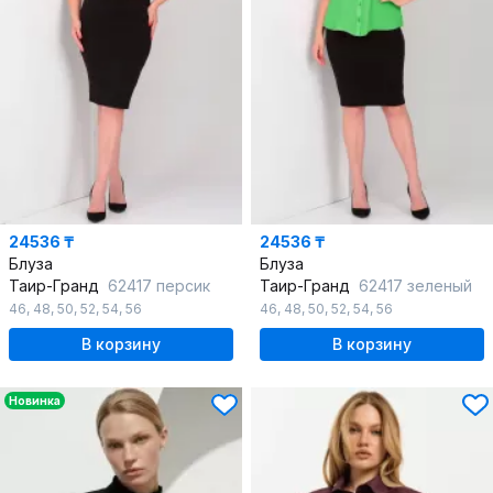
24536 ₸
24536 ₸
Блуза
Блуза
Таир-Гранд
62417 персик
Таир-Гранд
62417 зеленый
46
,
48
,
50
,
52
,
54
,
56
46
,
48
,
50
,
52
,
54
,
56
В корзину
В корзину
Новинка