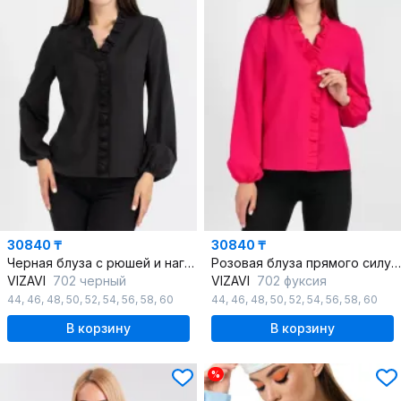
30840 ₸
30840 ₸
Черная блуза с рюшей и нагрудными выточками
Розовая блуза прямого силуэта с рюшей и вырезом
VIZAVI
702 черный
VIZAVI
702 фуксия
44
,
46
,
48
,
50
,
52
,
54
,
56
,
58
,
60
44
,
46
,
48
,
50
,
52
,
54
,
56
,
58
,
60
В корзину
В корзину
%