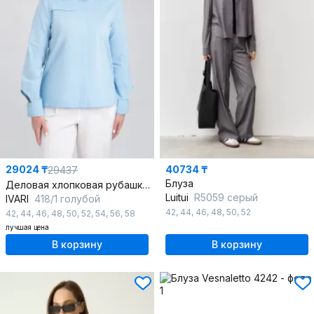
29024 ₸
40734 ₸
29437
Блуза
Деловая хлопковая рубашка прямого силуэта
Luitui
R5059 серый
IVARI
418/1 голубой
42
,
44
,
46
,
48
,
50
,
52
42
,
44
,
46
,
48
,
50
,
52
,
54
,
56
,
58
лучшая цена
В корзину
В корзину