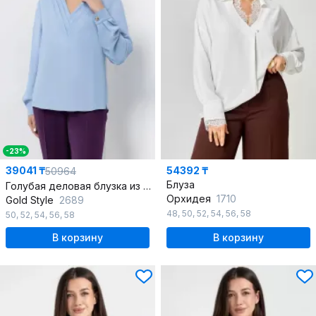
-23%
39041 ₸
54392 ₸
50964
Блуза
Голубая деловая блузка из текстиля с плиссированной вставкой
Орхидея
1710
Gold Style
2689
48
,
50
,
52
,
54
,
56
,
58
50
,
52
,
54
,
56
,
58
В корзину
В корзину