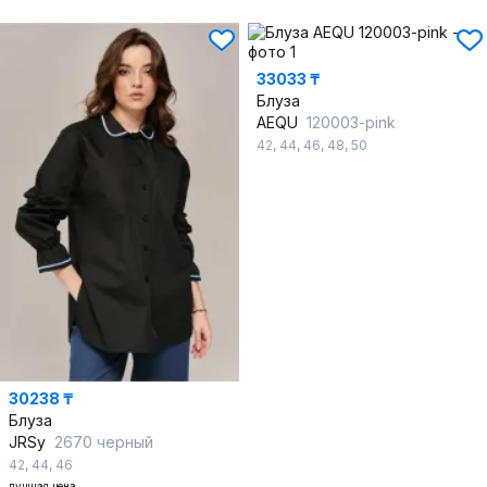
33033 ₸
Блуза
AEQU
120003-pink
42
,
44
,
46
,
48
,
50
30238 ₸
Блуза
JRSy
2670 черный
42
,
44
,
46
лучшая цена