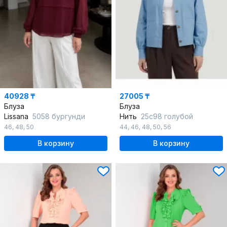
40928 ₸
27005 ₸
Блуза
Блуза
Lissana
5058 бургунди
Нить
25с98 голубой
46
,
48
,
50
44
,
46
,
48
,
50
,
56
В корзину
В корзину