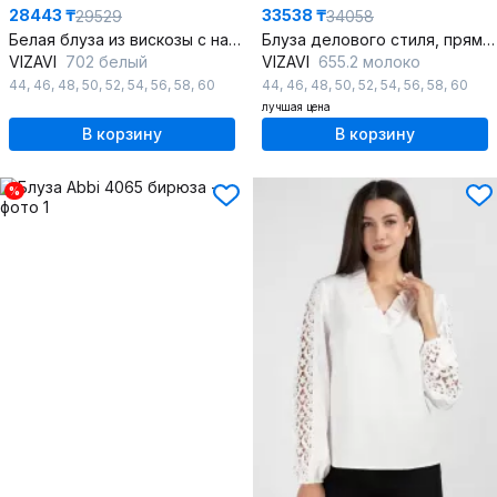
28443 ₸
33538 ₸
29529
34058
Белая блуза из вискозы с нагрудными выточками
Блуза делового стиля, прямого силуэта с рюшами, кружевом
VIZAVI
702 белый
VIZAVI
655.2 молоко
44
,
46
,
48
,
50
,
52
,
54
,
56
,
58
,
60
44
,
46
,
48
,
50
,
52
,
54
,
56
,
58
,
60
лучшая цена
В корзину
В корзину
%