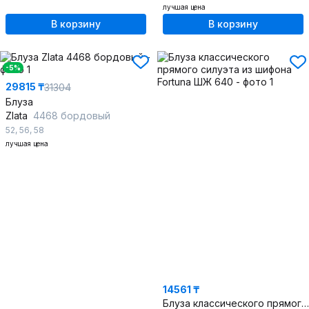
лучшая цена
В корзину
В корзину
-5%
29815 ₸
31304
Блуза
Zlata
4468 бордовый
52
,
56
,
58
лучшая цена
14561 ₸
Блуза классического прямого силуэта из шифона