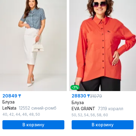
-7%
20849 ₸
28830 ₸
31079
Блуза
Блуза
LeNata
12552 синий-ромб
EVA GRANT
7319 коралл
40
,
42
,
44
,
46
,
48
,
50
50
,
52
,
54
,
56
,
58
,
60
В корзину
В корзину