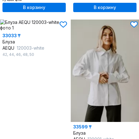
В корзину
В корзину
33033 ₸
Блуза
AEQU
120003-white
42
,
44
,
46
,
48
,
50
33599 ₸
Блуза