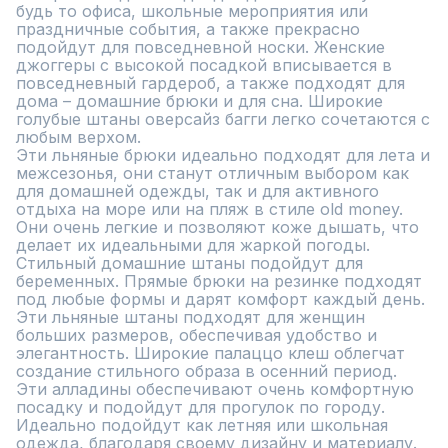
будь то офиса, школьные мероприятия или 
праздничные события, а также прекрасно 
подойдут для повседневной носки. Женские 
джоггеры с высокой посадкой вписывается в 
повседневный гардероб, а также подходят для 
дома – домашние брюки и для сна. Широкие 
голубые штаны оверсайз багги легко сочетаются с 
любым верхом.

Эти льняные брюки идеально подходят для лета и 
межсезонья, они станут отличным выбором как 
для домашней одежды, так и для активного 
отдыха на море или на пляж в стиле old money. 
Они очень легкие и позволяют коже дышать, что 
делает их идеальными для жаркой погоды. 

Стильный домашние штаны подойдут для 
беременных. Прямые брюки на резинке подходят 
под любые формы и дарят комфорт каждый день. 
Эти льняные штаны подходят для женщин 
больших размеров, обеспечивая удобство и 
элегантность. Широкие палаццо клеш облегчат 
создание стильного образа в осенний период. 
Эти алладины обеспечивают очень комфортную 
посадку и подойдут для прогулок по городу. 
Идеально подойдут как летняя или школьная 
одежда, благодаря своему дизайну и материалу. 