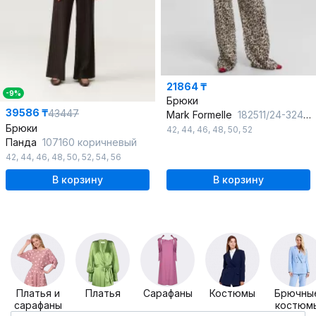
21864 ₸
-9%
Брюки
39586 ₸
43447
Mark Formelle
182511/24-32453П-9 крупный_леопард
Брюки
42
,
44
,
46
,
48
,
50
,
52
Панда
107160 коричневый
42
,
44
,
46
,
48
,
50
,
52
,
54
,
56
В корзину
В корзину
Платья и
Платья
Сарафаны
Костюмы
Брючны
сарафаны
костюм