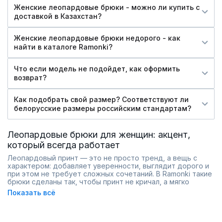
Женские леопардовые брюки - можно ли купить c
доставкой в Казахстан?
Женские леопардовые брюки недорого - как
найти в каталоге Ramonki?
Что если модель не подойдет, как оформить
возврат?
Как подобрать свой размер? Соответствуют ли
белорусские размеры российским стандартам?
Леопардовые брюки для женщин: акцент,
который всегда работает
Леопардовый принт — это не просто тренд, а вещь с
характером: добавляет уверенности, выглядит дорого и
при этом не требует сложных сочетаний. В Ramonki такие
брюки сделаны так, чтобы принт не кричал, а мягко
подчёркивал стиль — классический леопард в спокойных
Показать всё
тонах, без кислотности.
Силуэты разные: прямые со стрелкой для собранных
образов, слегка зауженные к низу для динамики, широкие
палаццо — когда хочется лёгкости и драмы. Высокая