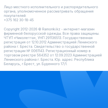
посадка помогает держать талию аккуратно, а штанины
Лицо местного исполнительного и распорядительного
не висят мешком.
Ткани приятные и держащие форму: костюмные полотна с
органа, уполномоченное рассматривать обращения
эластаном, плотный хлопок или смесовые составы — не
покупателей:
просвечивают, не мнутся сильно. Принт нанесён
+375 162 30-18-45
качественно, не выцветает после стирок.
Прямые леопардовые — идеально с белой рубашкой
Copyright 2012-2026 © Ramonki.kz - интернет-магазин
или чёрным свитером для контраста
фирменной белорусской одежды. Все права защищены.
Зауженные модели — классно смотрятся с
ЧТУП «Чиколетта», УНП 291136513. Государственная
ботильонами или кедами, добавляют рок-н-ролла
регистрация от 12.10.2012 Администрацией Ленинского
Широкие варианты — для расслабленного шика с
района г. Бреста. Свидетельство о государственной
oversize-жакетом или тонким топом
регистрации № 0061143. Регистрационный номер в
Размеры от маленьких до больших, чтобы принт сидел
торговом реестре 564352 от 12.09.2023 Администрацией
ровно на любой фигуре. Акции часто захватывают такие
Ленинского района г. Бреста. Юр. адрес: Республика
модели — можно взять и не переплатить. Примерка
Беларусь, г.Брест, ул. Буденного 17/1.
перед оплатой + быстрая доставка по Казахстану, всё как
обычно.
Возьми леопардовые брюки — и пусть даже самый
простой день станет ярче и смелее.