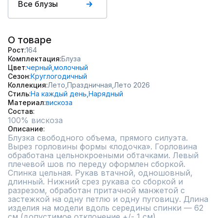
Все блузы
О товаре
Рост
164
Комплектация
Блуза
Цвет
черный,
молочный
Сезон
Круглогодичный
Коллекция
Лето,
Праздничная,
Лето 2026
Стиль
На каждый день,
Нарядный
Материал
вискоза
Состав
100% вискоза
Описание
Блузка свободного объема, прямого силуэта. 
Вырез горловины формы «лодочка». Горловина 
обработана цельнокроеными обтачками. Левый 
плечевой шов по переду оформлен сборкой. 
Спинка цельная. Рукав втачной, одношовный, 
длинный. Нижний срез рукава со сборкой и 
разрезом, обработан притачной манжетой с 
застежкой на одну петлю и одну пуговицу. Длина 
изделия на модели вдоль середины спинки — 62 
см (допустимое отклонение +/- 1 см)