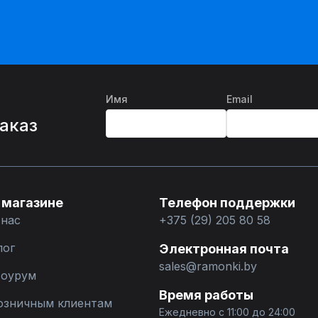
Имя
Email
%
заказ
 магазине
Телефон поддержки
 нас
+375 (29) 205 80 58
лог
Электронная почта
sales@ramonki.by
оурум
Время работы
озничным клиентам
Ежедневно с 11:00 до 24:00