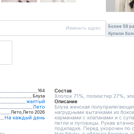
Более 59 р
Изменить адрес
Купили бол
Состав
164
Блуза
желтый
Описание
Лето
Блуза женская полуприлегающего
нагрудными вытачками из боков
Лето,
Лето 2026
На каждый день
карманами с клапанами и с супа
петли и пуговицы. Рукав втачной
подкладке. Перед укорочен по о
сь
Низ блузы, в области боковых ш