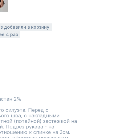
аз добавили в корзину
ее 4 раз
 силуэта. Перед с 
ого шва, с накладными 
тной (потайной) застежкой на 
. Подрез рукава - на 
тношению к спинке на 3см. 
вов, оформлен полукругом. 