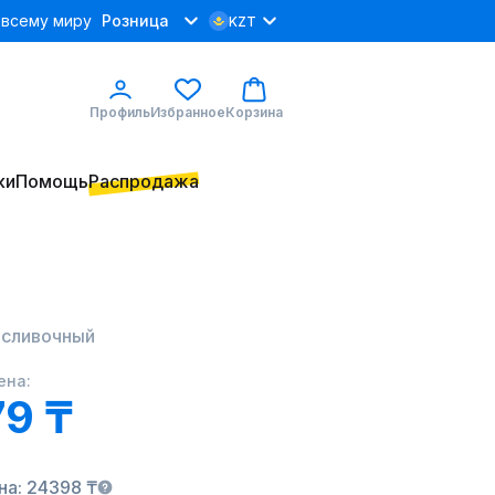
 всему миру
Розница
KZT
Профиль
Избранное
Корзина
ки
Помощь
Распродажа
 сливочный
ена:
9 ₸
на: 24398 ₸