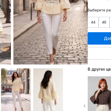
Выберите ра
44
46
Доб
В других ц