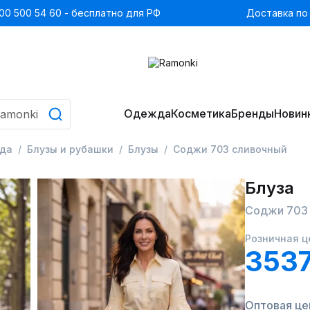
00 500 54 60 - бесплатно для РФ
Доставка по
Одежда
Косметика
Бренды
Новин
да
Блузы и рубашки
Блузы
Соджи 703 сливочный
Блуза
Соджи 703
Розничная ц
3537
Оптовая це