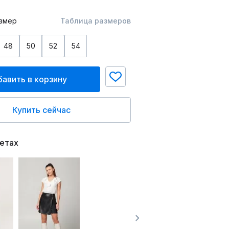
змер
Таблица размеров
48
50
52
54
авить в корзину
Купить сейчас
ветах