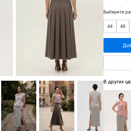
Выберите ра
44
46
Доб
В других ц