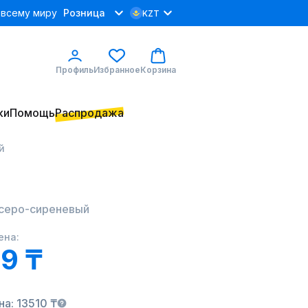
 всему миру
Розница
KZT
Профиль
Избранное
Корзина
ки
Помощь
Распродажа
й
серо-сиреневый
ена:
9 ₸
а: 13510 ₸