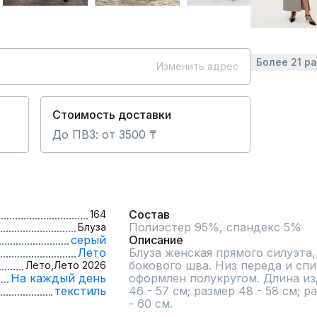
Более 21 р
Изменить адрес
Стоимость доставки
До ПВЗ: от 3500 ₸
Состав
164
Блуза
серый
Описание
Лето
Блуза женская прямого силуэта,
бокового шва. Низ переда и спи
Лето,
Лето 2026
На каждый день
оформлен полукругом. Длина из
текстиль
46 - 57 см; размер 48 - 58 см; р
- 60 см.