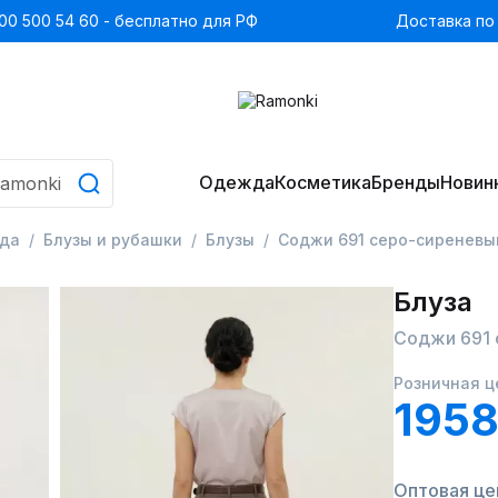
00 500 54 60 - бесплатно для РФ
Доставка по
Одежда
Косметика
Бренды
Новин
да
Блузы и рубашки
Блузы
Соджи 691 серо-сиреневы
Блуза
Соджи 691 
Розничная ц
1958
Оптовая цен