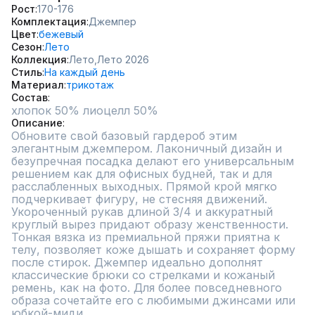
Рост
170-176
Комплектация
Джемпер
Цвет
бежевый
Сезон
Лето
Коллекция
Лето,
Лето 2026
Стиль
На каждый день
Материал
трикотаж
Состав
хлопок 50% лиоцелл 50%
Описание
Обновите свой базовый гардероб этим 
элегантным джемпером. Лаконичный дизайн и 
безупречная посадка делают его универсальным 
решением как для офисных будней, так и для 
расслабленных выходных. Прямой крой мягко 
подчеркивает фигуру, не стесняя движений. 
Укороченный рукав длиной 3/4 и аккуратный 
круглый вырез придают образу женственности. 
Тонкая вязка из премиальной пряжи приятна к 
телу, позволяет коже дышать и сохраняет форму 
после стирок. Джемпер идеально дополнят 
классические брюки со стрелками и кожаный 
ремень, как на фото. Для более повседневного 
образа сочетайте его с любимыми джинсами или 
юбкой-миди.