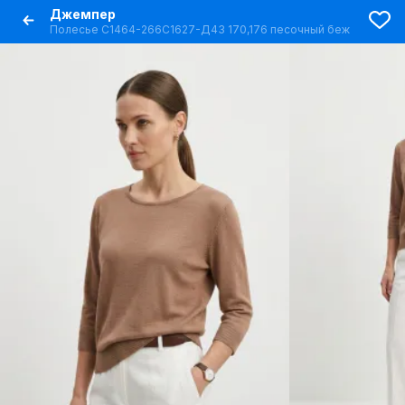
Джемпер
Полесье С1464-266С1627-Д43 170,176 песочный беж