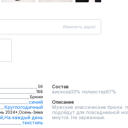
Изменить адрес
Состав
56
вискоза33% полиэстер67%

188
Брюки
синий
Описание
Круглогодичный
Мужские классические брюки  пр
подойдут для повседневной нос
нь 2024*,
Осень-Зима
й,
На каждый день
мнутся. Не зауженные.
текстиль