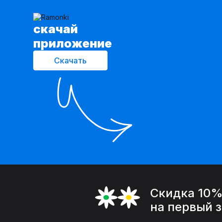
cкачай
приложение
Скачать
Скидка 10
на первый 