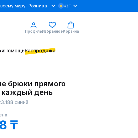
 всему миру
Розница
KZT
Профиль
Избранное
Корзина
ки
Помощь
Распродажа
е брюки прямого
а каждый день
3.188 синий
ена:
8 ₸