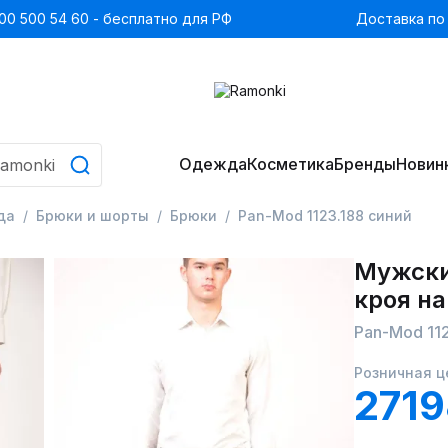
00 500 54 60 - бесплатно для РФ
Доставка по
Одежда
Косметика
Бренды
Новин
да
Брюки и шорты
Брюки
Pan-Mod 1123.188 синий
Мужски
кроя н
Pan-Mod 112
Розничная ц
2719