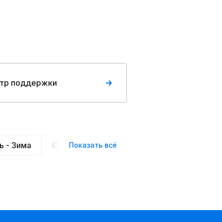
тр поддержки
ь - Зима
Спортивные
Деловой стиль
Клас
Показать всё