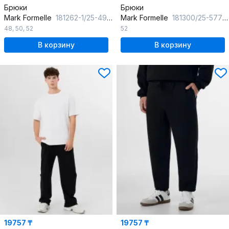
Брюки
Брюки
Mark Formelle
181262-1/25-4903Ц-7П сине_черный
Mark Formelle
181300/25-5776Ц-2 серый_камень
48
,
50
,
52
52
В корзину
В корзину
19757 ₸
19757 ₸