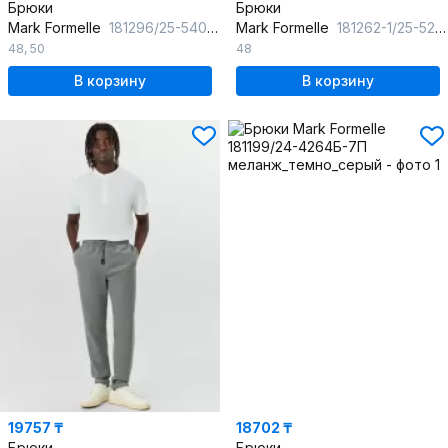
Брюки
Брюки
Mark Formelle
181296/25-5405Ц-7(3) черный
Mark Formelle
181262-1/25-5240Б-7П черный
48
,
50
48
В корзину
В корзину
19757 ₸
18702 ₸
Брюки
Брюки