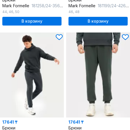
Mark Formelle
181258/24-3569Ц-2 двухцветный_т.серый
Mark Formelle
181199/24-4264Б-7П меланж_темно_серый
44
,
46
,
50
46
,
48
В корзину
В корзину
17641 ₸
17641 ₸
Брюки
Брюки