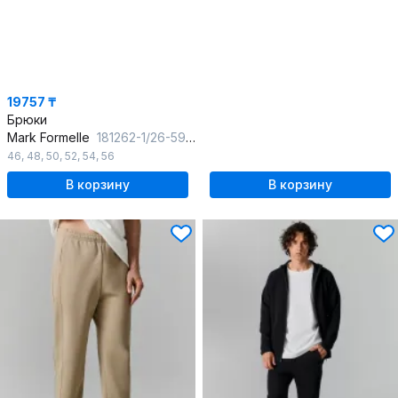
19757 ₸
Брюки
Mark Formelle
181262-1/26-5996Ц-7П сине_черный
46
,
48
,
50
,
52
,
54
,
56
В корзину
В корзину