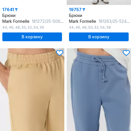
17641 ₸
19757 ₸
Брюки
Брюки
Mark Formelle
181272/25-5062Б-13 черный
Mark Formelle
181263/25-5241Ц-7П шоколадное_мартини
44
,
46
,
48
,
50
,
52
,
54
,
56
44
,
46
,
48
,
50
,
52
,
54
,
58
В корзину
В корзину