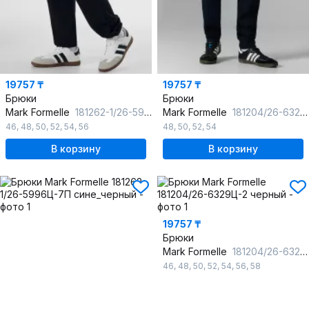
19757 ₸
19757 ₸
Брюки
Брюки
Mark Formelle
181262-1/26-5997Б-7П черный
Mark Formelle
181204/26-6329Ц-2 неви
46
,
48
,
50
,
52
,
54
,
56
48
,
50
,
52
,
54
В корзину
В корзину
19757 ₸
Брюки
Mark Formelle
181204/26-6329Ц-2 черный
46
,
48
,
50
,
52
,
54
,
56
,
58