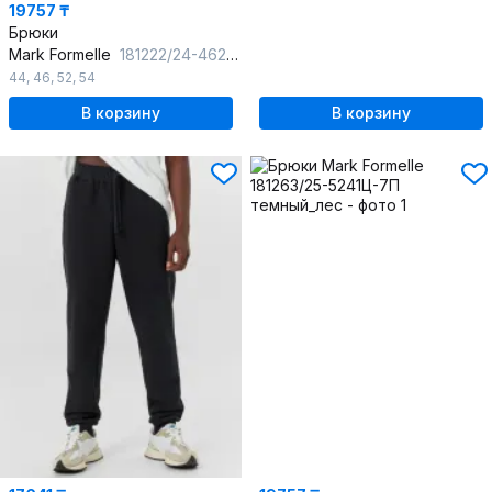
19757 ₸
Брюки
Mark Formelle
181222/24-4628Ц-7П черный
44
,
46
,
52
,
54
В корзину
В корзину