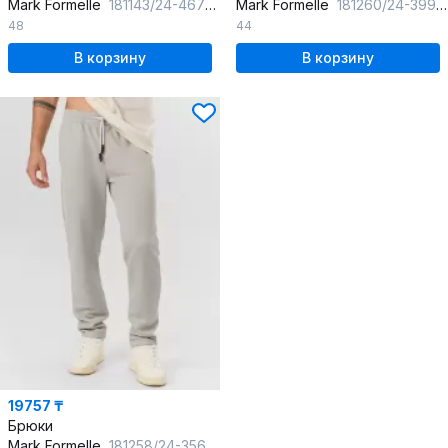
Mark Formelle
181143/24-4670Б(мел)-7(2) серый_меланж_4306_А
Mark Formelle
181260/24-3998Ц-7(3) сталь
48
44
В корзину
В корзину
19757 ₸
Брюки
Mark Formelle
181258/24-3569Ц-2 двухцветный_св.серый