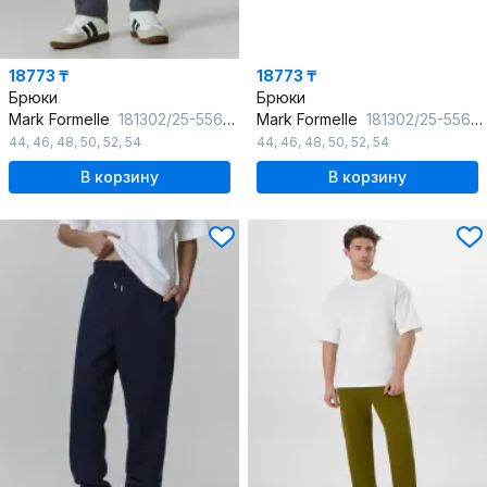
18773 ₸
18773 ₸
Брюки
Брюки
Mark Formelle
181302/25-5567Ц-2 сталь
Mark Formelle
181302/25-5567Ц-2 неви
44
,
46
,
48
,
50
,
52
,
54
44
,
46
,
48
,
50
,
52
,
54
В корзину
В корзину