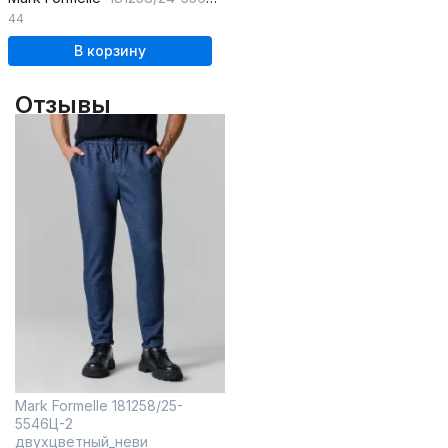
44
В корзину
Отзывы
Mark Formelle 181258/25-
5546Ц-2
двухцветный_неви