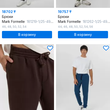
18702 ₸
19757 ₸
Брюки
Брюки
Mark Formelle
181219-1/25-4942П-4 клетка_черная_на_сером
Mark Formelle
181262-1/25-4903Ц-7П осенний_мох
46
,
48
,
50
,
52
,
54
44
,
46
,
48
,
50
,
52
,
54
,
56
В корзину
В корзину