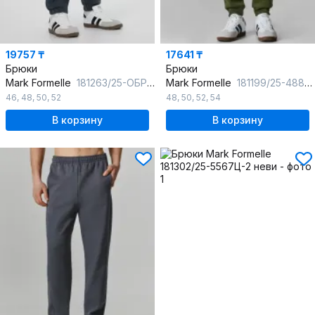
19757 ₸
17641 ₸
Брюки
Брюки
Mark Formelle
181263/25-ОБР5856Ц-7П темный_лес
Mark Formelle
181199/25-4889Ц-7П травяной
46
,
48
,
50
,
52
48
,
50
,
52
,
54
В корзину
В корзину