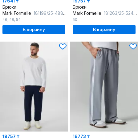
17641 ₸
19757 ₸
Брюки
Брюки
Mark Formelle
181199/25-4889Ц-7П черный
Mark Formelle
181263/25-5241Ц-7П темный_лес
46
,
48
,
54
50
В корзину
В корзину
19757 ₸
18773 ₸