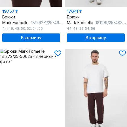
19757 ₸
17641 ₸
Брюки
Брюки
Mark Formelle
181262-1/25-4903Ц-7П обжаренный_кофе
Mark Formelle
181199/25-4889Ц-7П синий
44
,
46
,
48
,
50
,
52
,
54
,
56
44
,
48
,
52
,
54
,
56
В корзину
В корзину