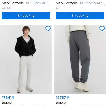
Mark Formelle
181199/25-4889Ц-7П торф
Mark Formelle
181222/22/3479Ц-7(3) темный_лес
44
,
54
48
В корзину
В корзину
17641 ₸
19757 ₸
Брюки
Брюки