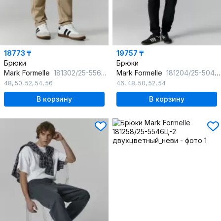
18773 ₸
19757 ₸
Брюки
Брюки
Mark Formelle
181302/25-5567Ц-2 алюминий
Mark Formelle
181204/25-5041Ц-2 черный
48
,
50
,
52
,
54
,
56
46
,
48
,
50
,
52
,
54
В корзину
В корзину