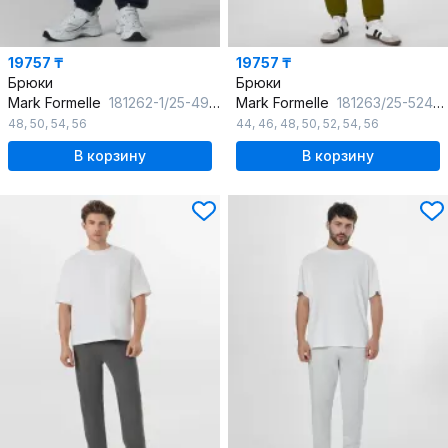
19757 ₸
19757 ₸
Брюки
Брюки
Mark Formelle
181262-1/25-4903Ц-7П неви
Mark Formelle
181263/25-5241Ц-7П травяной
48
,
50
,
54
,
56
44
,
46
,
48
,
50
,
52
,
54
,
56
В корзину
В корзину