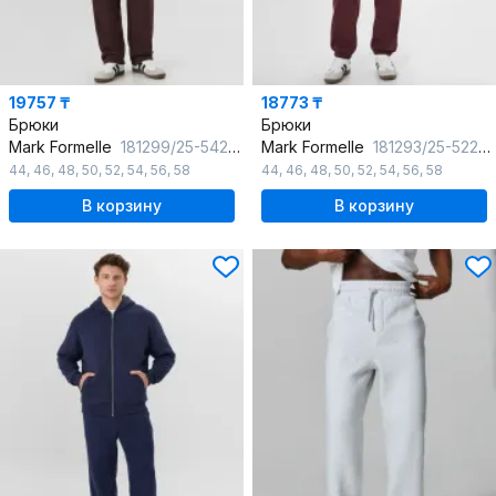
19757 ₸
18773 ₸
Брюки
Брюки
Mark Formelle
181299/25-5425Ц-7(3) кофейное_зерно
Mark Formelle
181293/25-5220Ц-7П т.шоколад
44
,
46
,
48
,
50
,
52
,
54
,
56
,
58
44
,
46
,
48
,
50
,
52
,
54
,
56
,
58
В корзину
В корзину