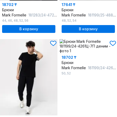
18702 ₸
17641 ₸
Брюки
Брюки
Mark Formelle
181283/24-4722Ц-9 черный
Mark Formelle
181199/25-4889Ц-7П неви
44
,
46
,
48
,
52
,
56
48
,
52
,
54
В корзину
В корзину
18702 ₸
Брюки
Mark Formelle
181199/24-4261Ц-7П деним
50
,
52