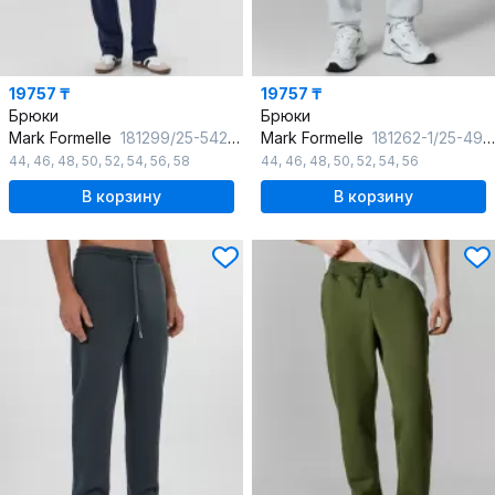
19757 ₸
19757 ₸
Брюки
Брюки
Mark Formelle
181299/25-5425Ц-7(3) затмение
Mark Formelle
181262-1/25-4903Ц-7П серый_меланж_4306_А_1
44
,
46
,
48
,
50
,
52
,
54
,
56
,
58
44
,
46
,
48
,
50
,
52
,
54
,
56
В корзину
В корзину