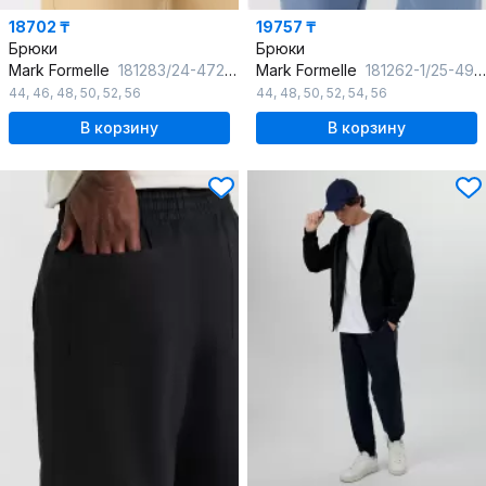
18702 ₸
19757 ₸
Брюки
Брюки
Mark Formelle
181283/24-4722Ц-9 песчаный
Mark Formelle
181262-1/25-4903Ц-7П тропосфера
44
,
46
,
48
,
50
,
52
,
56
44
,
48
,
50
,
52
,
54
,
56
В корзину
В корзину