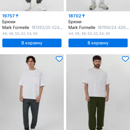
19757 ₸
18702 ₸
Брюки
Брюки
Mark Formelle
181263/25-5241Ц-7П пепел
Mark Formelle
181199/24-4264Б-7П серый_меланж_4306_А
46
,
48
,
50
,
52
,
54
,
56
44
,
46
,
48
,
50
,
52
,
54
,
56
В корзину
В корзину