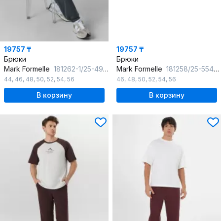
19757 ₸
19757 ₸
Брюки
Брюки
Mark Formelle
181262-1/25-4903Ц-7П темный_лес
Mark Formelle
181258/25-5546Ц-2 двухцветный_неви
44
,
46
,
48
,
50
,
52
,
54
,
56
46
,
48
,
50
,
52
,
54
,
56
В корзину
В корзину