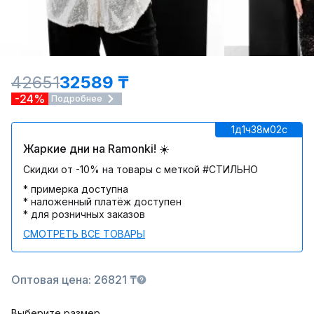
42651
32589 ₸
-24%
Подробнее
1д
1ч
38м
02c
Жаркие дни на Ramonki! ☀️
Скидки от -10% на товары с меткой #СТИЛЬНО
* примерка доступна
* наложенный платёж доступен
* для розничных заказов
СМОТРЕТЬ ВСЕ ТОВАРЫ
Оптовая цена: 26821 ₸
Выберите размер