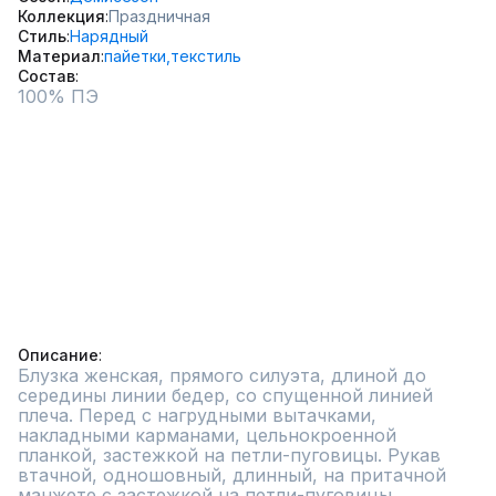
Коллекция
Праздничная
Стиль
Нарядный
Материал
пайетки,
текстиль
Состав
100% ПЭ

Описание
Блузка женская, прямого силуэта, длиной до 
середины линии бедер, со спущенной линией 
плеча. Перед с нагрудными вытачками, 
накладными карманами, цельнокроенной 
планкой, застежкой на петли-пуговицы. Рукав 
втачной, одношовный, длинный, на притачной 
манжете с застежкой на петли-пуговицы. 