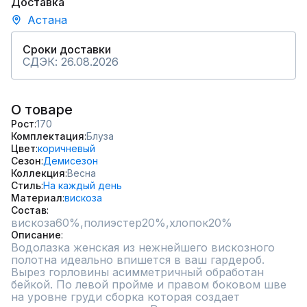
Доставка
Астана
Сроки доставки
СДЭК: 26.08.2026
О товаре
Рост
170
Комплектация
Блуза
Цвет
коричневый
Сезон
Демисезон
Коллекция
Весна
Стиль
На каждый день
Материал
вискоза
Состав
вискоза60%,полиэстер20%,хлопок20%
Описание
Водолазка женская из нежнейшего вискозного 
полотна идеально впишется в ваш гардероб. 
Вырез горловины асимметричный обработан 
бейкой. По левой пройме и правом боковом шве 
на уровне груди сборка которая создает 