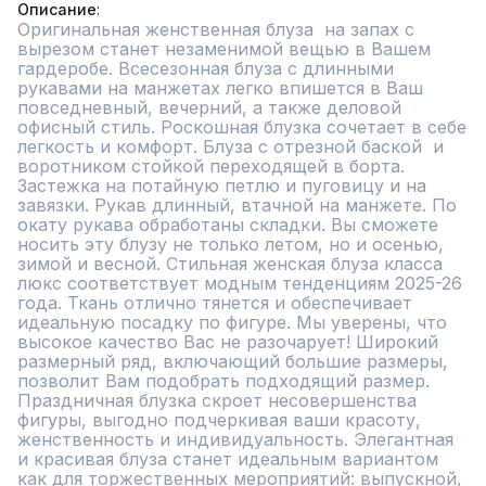
Описание
Оригинальная женственная блуза  на запах с 
вырезом станет незаменимой вещью в Вашем 
гардеробе. Всесезонная блуза с длинными 
рукавами на манжетах легко впишется в Ваш 
повседневный, вечерний, а также деловой 
офисный стиль. Роскошная блузка сочетает в себе 
легкость и комфорт. Блуза с отрезной баской  и 
воротником стойкой переходящей в борта. 
Застежка на потайную петлю и пуговицу и на 
завязки. Рукав длинный, втачной на манжете. По 
окату рукава обработаны складки. Вы сможете 
носить эту блузу не только летом, но и осенью, 
зимой и весной. Стильная женская блуза класса 
люкс соответствует модным тенденциям 2025-26 
года. Ткань отлично тянется и обеспечивает 
идеальную посадку по фигуре. Мы уверены, что 
высокое качество Вас не разочарует! Широкий 
размерный ряд, включающий большие размеры, 
позволит Вам подобрать подходящий размер. 
Праздничная блузка скроет несовершенства 
фигуры, выгодно подчеркивая ваши красоту, 
женственность и индивидуальность. Элегантная 
и красивая блуза станет идеальным вариантом 
как для торжественных мероприятий: выпускной, 