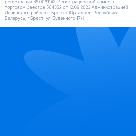
регистрации № 0061143. Регистрационный номер в
торговом реестре 564352 от 12.09.2023 Администрацией
Ленинского района г. Бреста. Юр. адрес: Республика
Беларусь, г.Брест, ул. Буденного 17/1.