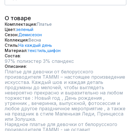
О товаре
Комплектация
Платье
Цвет
зеленый
Сезон
Демисезон
Коллекция
Весна
Стиль
На каждый день
Материал
текстиль,
шифон
Состав
97% полиэстер 3% спандекс
Описание
Платье для девочки от белорусского 
производителя TAMMI – настоящее произведение 
искусства. Каждый шов и каждая деталь 
продуманы до мелочей, чтобы выглядеть 
невероятно прекрасно и выразительно на любом 
торжестве : Новый год , День рождения , 
утренник , вечеринка, выпускной, фотосессия и 
любое другое праздничное мероприятие , а также 
на праздник в стиле Маленькая Леди, Принцесса 
или Золушка.

Нарядное платье для девочки от белорусского 
производителя TAMMI - не оставит 