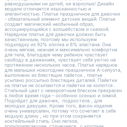
равнодушными ни детей, ни взрослых! Дизайн 
модели отличается изысканностью и 
элегантностью. Платье праздничное для девочки 
- обязательный элемент детских вещей. Платье 
создает магический необычный образ, 
ассоциирующийся с волшебством и сказкой. 
Нарядное платье для девочки должно быть 
качественным, поэтому мы используем 
подкладку из 92% хлопка и 8% эластана. Она 
очень мягкая, нежная и максимально комфортна 
для тела, благодаря чему ребенок чувствует 
свободу в движениях, чувствует себя уютно на 
протяжении нескольких часов. Платье нарядное 
для малышки новогоднее праздничное А-силуэта, 
выполнено из блестящих пайеток , платье 
усыпано россыпью блестящих деталей. Пайетки 
на платье не осыпаются и пайетки не колются . 
Стильный цвет с невероятным блеском прекрасен 
в любое время года – особенно осенью и зимой. 
Подойдет для девочек,  подростков , для 
молодых девушек. Кроме того, фасон изделия 
очень универсален, потому что сочетает в себе 
модную длину , но при этом сохраняется 
коктейльный стиль. Оно легкое, 
полуприлегающее, струящееся , с круглым 