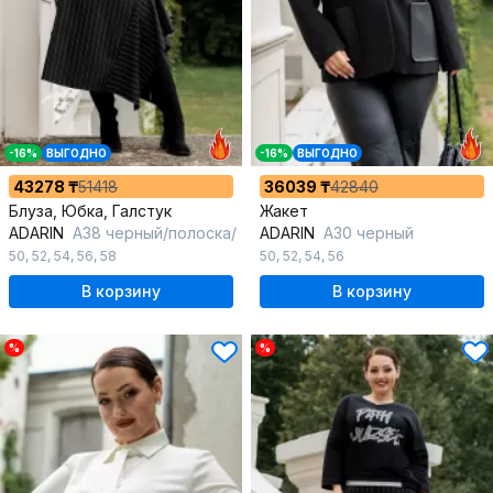
-16%
ВЫГОДНО
-16%
ВЫГОДНО
43278 ₸
51418
36039 ₸
42840
Блуза, Юбка, Галстук
Жакет
ADARIN
А38 черный/полоска/
ADARIN
А30 черный
50
,
52
,
54
,
56
,
58
50
,
52
,
54
,
56
В корзину
В корзину
%
%