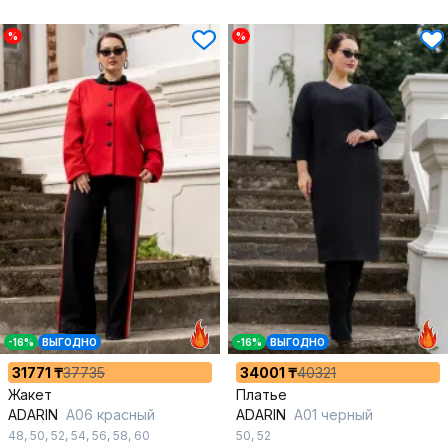
%
%
-16%
ВЫГОДНО
-16%
ВЫГОДНО
31771 ₸
37735
34001 ₸
40321
Жакет
Платье
ADARIN
A06 красный
ADARIN
A01 черный
48
,
50
,
52
,
54
,
56
,
58
,
60
50
,
52