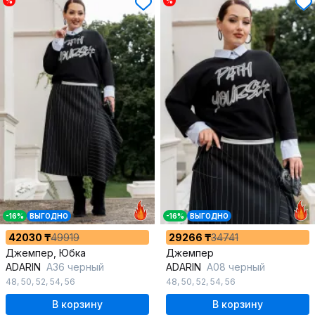
%
%
-16%
ВЫГОДНО
-16%
ВЫГОДНО
42030 ₸
49919
29266 ₸
34741
Джемпер, Юбка
Джемпер
ADARIN
А36 черный
ADARIN
А08 черный
48
,
50
,
52
,
54
,
56
48
,
50
,
52
,
54
,
56
В корзину
В корзину