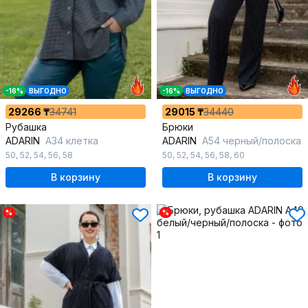
-16%
ВЫГОДНО
-16%
ВЫГОДНО
29266 ₸
34741
29015 ₸
34440
Рубашка
Брюки
ADARIN
А34 клетка
ADARIN
А54 черный/полоска
50
,
52
,
54
,
56
,
58
50
,
52
,
54
,
56
,
58
,
60
В корзину
В корзину
%
%