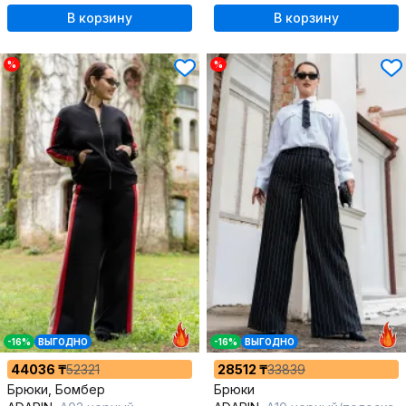
В корзину
В корзину
%
%
-16%
ВЫГОДНО
-16%
ВЫГОДНО
44036 ₸
52321
28512 ₸
33839
Брюки, Бомбер
Брюки