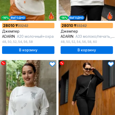
-16%
ВЫГОДНО
-16%
ВЫГОДНО
28010 ₸
33242
28010 ₸
33242
Джемпер
Джемпер
ADARIN
А20 молочный+охра
ADARIN
А33 молоко/печать_ черный
48
,
50
,
52
,
54
,
56
,
58
48
,
50
,
52
,
54
,
56
,
58
,
60
В корзину
В корзину
%
%