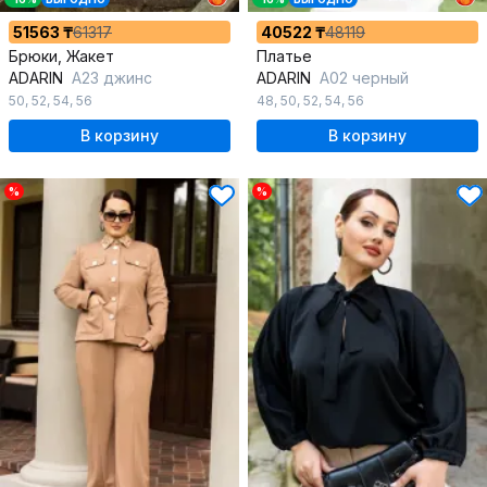
51563 ₸
61317
40522 ₸
48119
Брюки, Жакет
Платье
ADARIN
А23 джинс
ADARIN
A02 черный
50
,
52
,
54
,
56
48
,
50
,
52
,
54
,
56
В корзину
В корзину
%
%