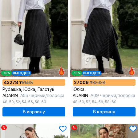
-16%
ВЫГОДНО
-16%
ВЫГОДНО
43278 ₸
51418
27009 ₸
32038
Рубашка, Юбка, Галстук
Юбка
ADARIN
А55 черный/полоска
ADARIN
А09 черный/полоска
48
,
50
,
52
,
54
,
56
,
58
,
60
48
,
50
,
52
,
54
,
56
,
58
,
60
В корзину
В корзину
%
%