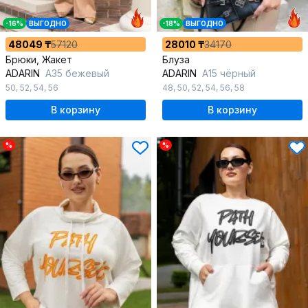
-16%
ВЫГОДНО
-18%
ВЫГОДНО
48049 ₸
57120
28010 ₸
34170
Брюки, Жакет
Блуза
ADARIN
А35 бежевый
ADARIN
А15 чёрный
50
,
52
,
54
,
56
48
,
50
,
52
,
54
,
56
,
58
В корзину
В корзину
%
%