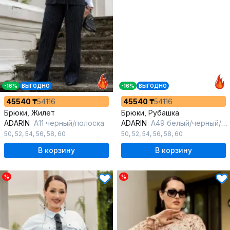
-16%
ВЫГОДНО
-16%
ВЫГОДНО
45540 ₸
54116
45540 ₸
54116
Брюки, Жилет
Брюки, Рубашка
ADARIN
А11 черный/полоска
ADARIN
А49 белый/черный/полоска
50
,
52
,
54
,
56
,
58
,
60
50
,
52
,
54
,
56
,
58
,
60
В корзину
В корзину
%
%